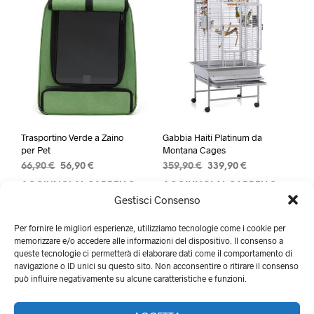
Trasportino Verde a Zaino
Gabbia Haiti Platinum da
per Pet
Montana Cages
Il
Il
Il
Il
66,90
€
56,90
€
359,90
€
339,90
€
prezzo
prezzo
prezzo
prezzo
AGGIUNGI AL CARRELLO
AGGIUNGI AL CARRELLO
originale
attuale
originale
attuale
Gestisci Consenso
era:
è:
era:
è:
66,90 €.
56,90 €.
359,90 €.
339,90 €.
Per fornire le migliori esperienze, utilizziamo tecnologie come i cookie per
memorizzare e/o accedere alle informazioni del dispositivo. Il consenso a
queste tecnologie ci permetterà di elaborare dati come il comportamento di
navigazione o ID unici su questo sito. Non acconsentire o ritirare il consenso
può influire negativamente su alcune caratteristiche e funzioni.