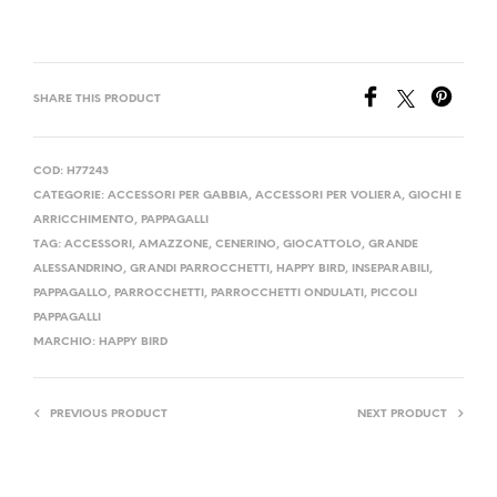
era:
è:
12,90 €.
9,90 €.
SHARE THIS PRODUCT
COD:
H77243
CATEGORIE:
ACCESSORI PER GABBIA
,
ACCESSORI PER VOLIERA
,
GIOCHI E
ARRICCHIMENTO
,
PAPPAGALLI
TAG:
ACCESSORI
,
AMAZZONE
,
CENERINO
,
GIOCATTOLO
,
GRANDE
ALESSANDRINO
,
GRANDI PARROCCHETTI
,
HAPPY BIRD
,
INSEPARABILI
,
PAPPAGALLO
,
PARROCCHETTI
,
PARROCCHETTI ONDULATI
,
PICCOLI
PAPPAGALLI
MARCHIO:
HAPPY BIRD
PREVIOUS PRODUCT
NEXT PRODUCT