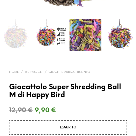
HOME
/
PAPPAGALLI
/
GIOCHI E ARRICCHIMENTO
Giocattolo Super Shredding Ball
M di Happy Bird
Il
Il
12,90
€
9,90
€
prezzo
prezzo
ESAURITO
originale
attuale