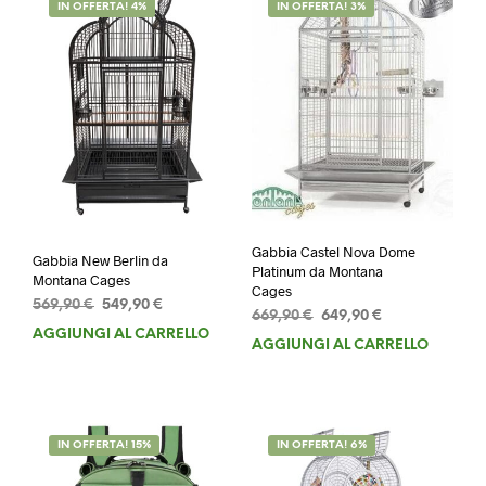
IN OFFERTA! 4%
IN OFFERTA! 3%
Gabbia Castel Nova Dome
Gabbia New Berlin da
Platinum da Montana
Montana Cages
Cages
Il
Il
569,90
€
549,90
€
Il
Il
669,90
€
649,90
€
prezzo
prezzo
AGGIUNGI AL CARRELLO
prezzo
prezzo
originale
attuale
AGGIUNGI AL CARRELLO
originale
attuale
era:
è:
era:
è:
569,90 €.
549,90 €.
669,90 €.
649,90 €.
IN OFFERTA! 15%
IN OFFERTA! 6%