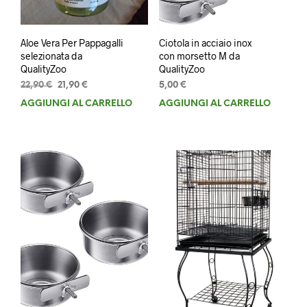
Aloe Vera Per Pappagalli
Ciotola in acciaio inox
selezionata da
con morsetto M da
QualityZoo
QualityZoo
Il
Il
22,90
€
21,90
€
5,00
€
prezzo
prezzo
AGGIUNGI AL CARRELLO
AGGIUNGI AL CARRELLO
originale
attuale
era:
è:
22,90 €.
21,90 €.