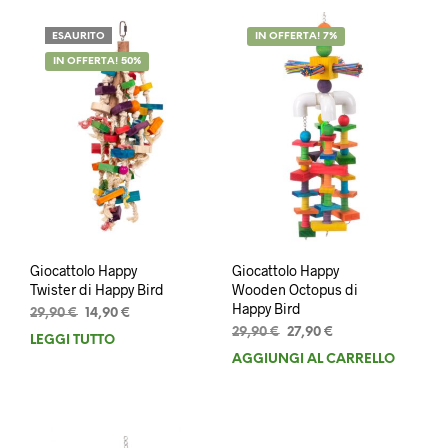
ESAURITO
IN OFFERTA! 7%
IN OFFERTA! 50%
Giocattolo Happy
Giocattolo Happy
Twister di Happy Bird
Wooden Octopus di
Happy Bird
Il
Il
29,90
€
14,90
€
prezzo
prezzo
Il
Il
29,90
€
27,90
€
LEGGI TUTTO
originale
attuale
prezzo
prezzo
AGGIUNGI AL CARRELLO
era:
è:
originale
attuale
29,90 €.
14,90 €.
era:
è:
29,90 €.
27,90 €.