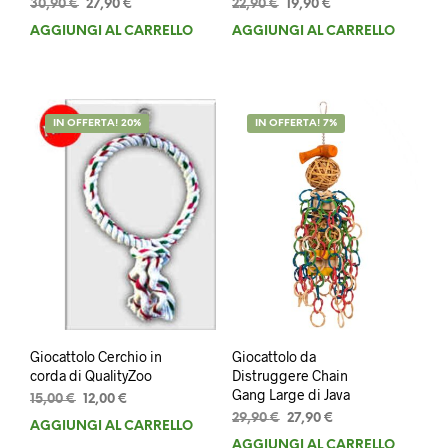
Il
Il
Il
Il
30,90
€
27,90
€
22,90
€
19,90
€
prezzo
prezzo
prezzo
prezzo
AGGIUNGI AL CARRELLO
AGGIUNGI AL CARRELLO
originale
attuale
originale
attuale
era:
è:
era:
è:
30,90 €.
27,90 €.
22,90 €.
19,90 €.
IN OFFERTA! 20%
IN OFFERTA! 7%
Giocattolo Cerchio in
Giocattolo da
corda di QualityZoo
Distruggere Chain
Gang Large di Java
Il
Il
15,00
€
12,00
€
prezzo
prezzo
Il
Il
29,90
€
27,90
€
AGGIUNGI AL CARRELLO
originale
attuale
prezzo
prezzo
AGGIUNGI AL CARRELLO