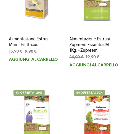
Alimentazione Estrusi
Alimentazione Estrusi
Mini – Psittacus
Zupreem Essential M
1Kg. – Zupreem
Il
Il
15,90
€
9,90
€
prezzo
prezzo
Il
Il
24,90
€
19,90
€
AGGIUNGI AL CARRELLO
originale
attuale
prezzo
prezzo
AGGIUNGI AL CARRELLO
era:
è:
originale
attuale
15,90 €.
9,90 €.
era:
è:
24,90 €.
19,90 €.
IN OFFERTA! 20%
IN OFFERTA! 20%