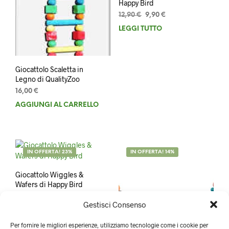
Happy Bird
Il
Il
12,90
€
9,90
€
prezzo
prezzo
LEGGI TUTTO
originale
attuale
era:
è:
12,90 €.
9,90 €.
Giocattolo Scaletta in
Legno di QualityZoo
16,00
€
AGGIUNGI AL CARRELLO
IN OFFERTA! 23%
IN OFFERTA! 14%
Giocattolo Wiggles &
Wafers di Happy Bird
Il
Il
12,90
€
9,90
€
Gestisci Consenso
prezzo
prezzo
AGGIUNGI AL CARRELLO
originale
attuale
Per fornire le migliori esperienze, utilizziamo tecnologie come i cookie per
era:
è: