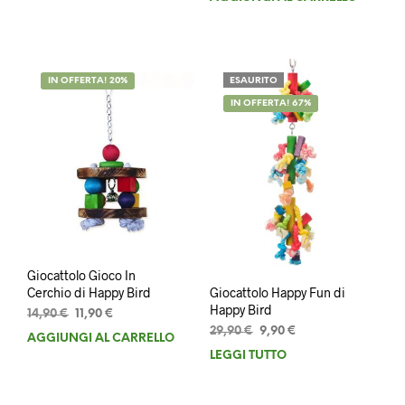
era:
è:
originale
attuale
15,00 €.
12,00 €.
era:
è:
29,90 €.
27,90 €.
IN OFFERTA! 20%
ESAURITO
IN OFFERTA! 67%
Giocattolo Gioco In
Giocattolo Happy Fun di
Cerchio di Happy Bird
Happy Bird
Il
Il
14,90
€
11,90
€
Il
Il
prezzo
prezzo
29,90
€
9,90
€
AGGIUNGI AL CARRELLO
prezzo
prezzo
originale
attuale
LEGGI TUTTO
originale
attuale
era:
è:
era:
è:
14,90 €.
11,90 €.
29,90 €.
9,90 €.