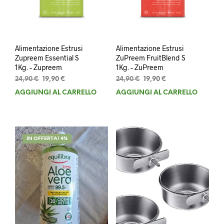
Alimentazione Estrusi
Alimentazione Estrusi
Zupreem Essential S
ZuPreem FruitBlend S
1Kg. – Zupreem
1Kg. – ZuPreem
Il
Il
Il
Il
24,90
€
19,90
€
24,90
€
19,90
€
prezzo
prezzo
prezzo
prezzo
AGGIUNGI AL CARRELLO
AGGIUNGI AL CARRELLO
originale
attuale
originale
attuale
era:
è:
era:
è:
24,90 €.
19,90 €.
24,90 €.
19,90 €.
IN OFFERTA! 4%