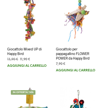
Giocattolo Mixed UP di
Giocattolo per
Happy Bird
pappagallino FLOWER
POWER da Happy Bird
Il
Il
13,90
€
11,90
€
prezzo
prezzo
7,90
€
AGGIUNGI AL CARRELLO
originale
attuale
AGGIUNGI AL CARRELLO
era:
è:
13,90 €.
11,90 €.
IN OFFERTA! 14%