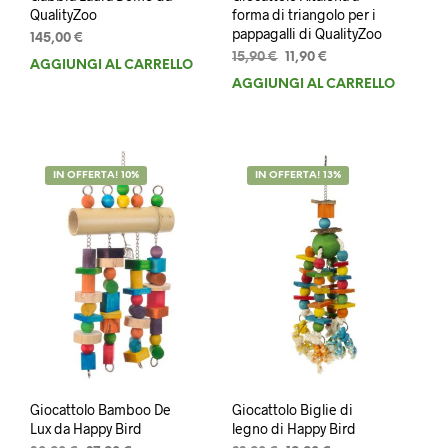
QualityZoo
forma di triangolo per i
pappagalli di QualityZoo
145,00
€
Il
Il
15,90
€
11,90
€
AGGIUNGI AL CARRELLO
prezzo
prezzo
AGGIUNGI AL CARRELLO
originale
attuale
era:
è:
15,90 €.
11,90 €.
IN OFFERTA! 10%
IN OFFERTA! 13%
Giocattolo Bamboo De
Giocattolo Biglie di
Lux da Happy Bird
legno di Happy Bird