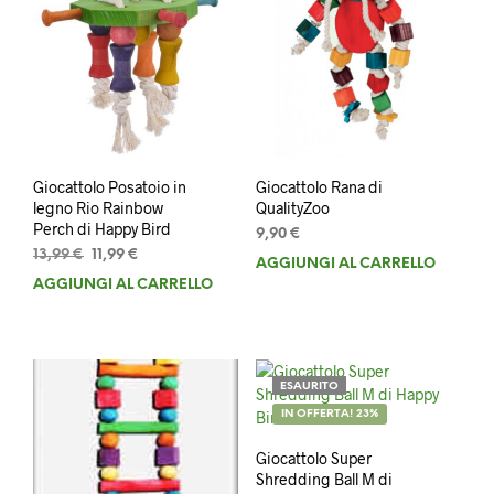
Giocattolo Posatoio in
Giocattolo Rana di
legno Rio Rainbow
QualityZoo
Perch di Happy Bird
9,90
€
Il
Il
13,99
€
11,99
€
AGGIUNGI AL CARRELLO
prezzo
prezzo
AGGIUNGI AL CARRELLO
originale
attuale
era:
è:
13,99 €.
11,99 €.
ESAURITO
IN OFFERTA! 23%
Giocattolo Super
Shredding Ball M di