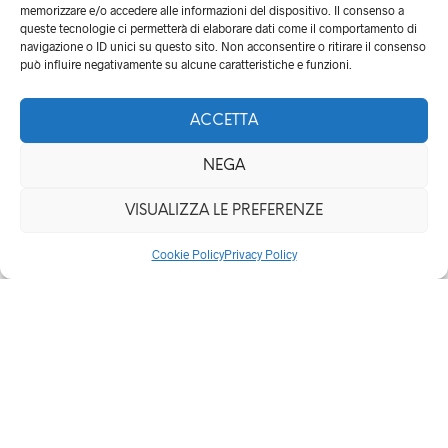
memorizzare e/o accedere alle informazioni del dispositivo. Il consenso a
12,90 €.
9,90 €.
queste tecnologie ci permetterà di elaborare dati come il comportamento di
navigazione o ID unici su questo sito. Non acconsentire o ritirare il consenso
può influire negativamente su alcune caratteristiche e funzioni.
Giocattolo Winston
Bridge di Happy Bird
ACCETTA
Il
Il
13,90
€
11,90
€
prezzo
prezzo
AGGIUNGI AL CARRELLO
originale
attuale
NEGA
era:
è:
13,90 €.
11,90 €.
VISUALIZZA LE PREFERENZE
IN OFFERTA! 14%
IN OFFERTA! 16%
Cookie Policy
Privacy Policy
Gioco Campanelli a
vento colorati di Happy
Bird
Il
Il
18,90
€
15,90
€
prezzo
prezzo
AGGIUNGI AL CARRELLO
originale
attuale
era:
è:
18,90 €.
15,90 €.