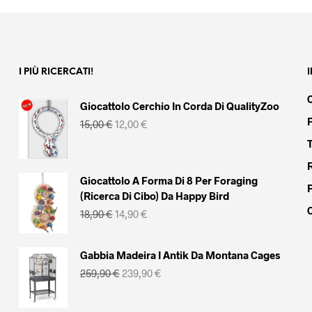
era:
è:
era:
è:
669,90 €.
649,90 €.
299,00 €.
279,90 €.
I PIÙ RICERCATI!
Giocattolo Cerchio In Corda Di QualityZoo
Il
Il
15,00
€
12,00
€
prezzo
prezzo
originale
attuale
era:
è:
15,00 €.
12,00 €.
Giocattolo A Forma Di 8 Per Foraging
(Ricerca Di Cibo) Da Happy Bird
Il
Il
18,90
€
14,90
€
prezzo
prezzo
originale
attuale
era:
è:
Gabbia Madeira I Antik Da Montana Cages
18,90 €.
14,90 €.
Il
Il
259,90
€
239,90
€
prezzo
prezzo
originale
attuale
era:
è: