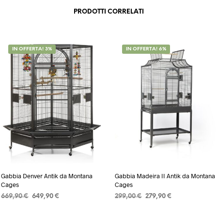
PRODOTTI CORRELATI
IN OFFERTA! 3%
IN OFFERTA! 6%
Gabbia Denver Antik da Montana
Gabbia Madeira II Antik da Montana
Cages
Cages
Il
Il
Il
Il
669,90
€
649,90
€
299,00
€
279,90
€
prezzo
prezzo
prezzo
prezzo
AGGIUNGI AL CARRELLO
AGGIUNGI AL CARRELLO
originale
attuale
originale
attuale