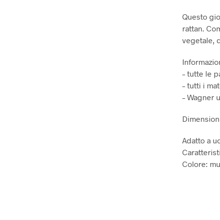
Questo gioc
rattan. Co
vegetale, d
Informazion
– tutte le 
– tutti i ma
– Wagner ut
Dimensioni 
Adatto a uc
Caratterist
Colore: mu