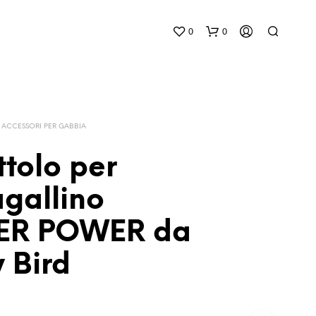
0
0
ACCESSORI PER GABBIA
tolo per
gallino
N
E
ER POWER da
S
S
U
 Bird
N
P
R
O