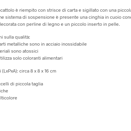
attolo è riempito con strisce di carta e sigillato con una piccola
me sistema di sospensione è presente una cinghia in cuoio conc
ecorata con perline di legno e un piccolo inserto in pelle.
i sulla qualità:
parti metalliche sono in acciaio inossidabile
teriali sono atossici
ilizza solo coloranti alimentari
(LxPxA): circa 8 x 8 x 16 cm
celli di piccola taglia
iche
lticolore