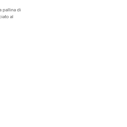
 pallina di
iato al