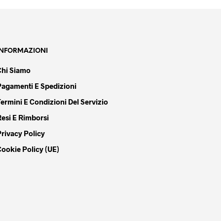
era:
è:
489,90 €.
449,90 €.
INFORMAZIONI
Chi Siamo
Pagamenti E Spedizioni
Termini E Condizioni Del Servizio
Resi E Rimborsi
Privacy Policy
Cookie Policy (UE)