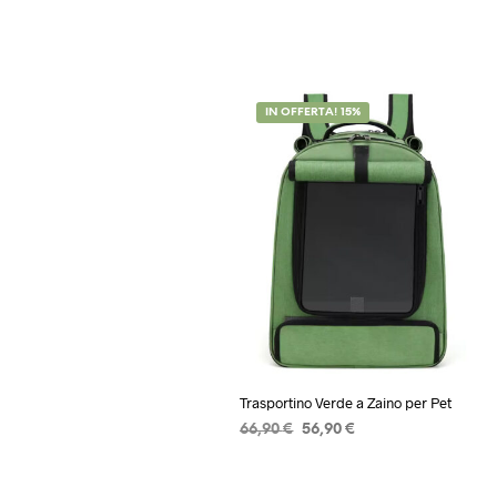
IN OFFERTA! 15%
Trasportino Verde a Zaino per Pet
Il
Il
66,90
€
56,90
€
prezzo
prezzo
AGGIUNGI AL CARRELLO
originale
attuale
era:
è: