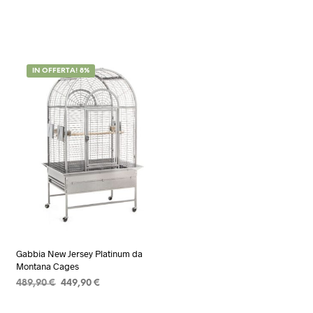
IN OFFERTA! 8%
Gabbia New Jersey Platinum da
Montana Cages
Il
Il
489,90
€
449,90
€
prezzo
prezzo
AGGIUNGI AL CARRELLO
originale
attuale