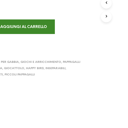
D
O
T
T
O
AGGIUNGI AL CARRELLO
N
E
L
C
A
R
R
 PER GABBIA
,
GIOCHI E ARRICCHIMENTO
,
PAPPAGALLI
E
IA
,
GIOCATTOLO
,
HAPPY BIRD
,
INSEPARABILI
,
L
TI
,
PICCOLI PAPPAGALLI
L
O
.