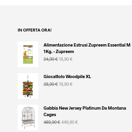
66,90 €.
56,90 €.
IN OFFERTA ORA!
Alimentazione Estrusi Zupreem Essential M
1Kg. - Zupreem
Il
Il
24,90
€
19,90
€
prezzo
prezzo
originale
attuale
era:
è:
Giocattolo Woodpile XL
24,90 €.
19,90 €.
Il
Il
28,90
€
19,90
€
prezzo
prezzo
originale
attuale
era:
è:
28,90 €.
19,90 €.
Gabbia New Jersey Platinum Da Montana
Cages
Il
Il
489,90
€
449,90
€
prezzo
prezzo