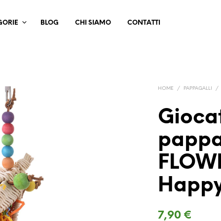
GORIE
BLOG
CHI SIAMO
CONTATTI
HOME
/
PAPPAGALLI
/
Giocat
pappa
FLOW
Happy
7,90
€