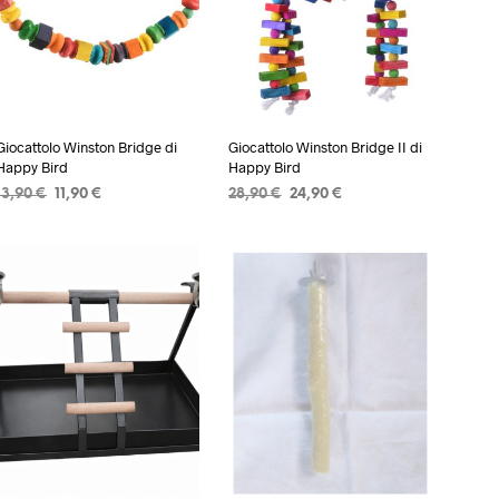
Giocattolo Winston Bridge di
Giocattolo Winston Bridge II di
Happy Bird
Happy Bird
Il
Il
Il
Il
13,90
€
11,90
€
28,90
€
24,90
€
prezzo
prezzo
prezzo
prezzo
AGGIUNGI AL CARRELLO
AGGIUNGI AL CARRELLO
originale
attuale
originale
attuale
era:
è:
era:
è:
13,90 €.
11,90 €.
28,90 €.
24,90 €.