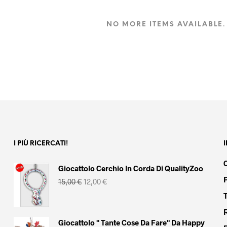
AGGIUNGI AL CARRELLO
AGGIUNGI AL CARRELLO
NO MORE ITEMS AVAILABLE.
I PIÙ RICERCATI!
Giocattolo Cerchio In Corda Di QualityZoo
Il
Il
15,00
€
12,00
€
prezzo
prezzo
originale
attuale
era:
è:
15,00 €.
12,00 €.
Giocattolo " Tante Cose Da Fare" Da Happy