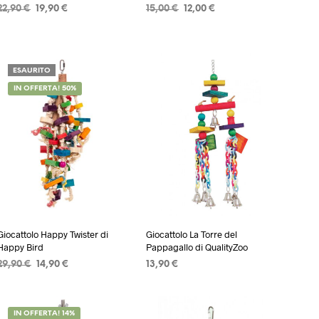
Il
Il
Il
Il
22,90
€
19,90
€
15,00
€
12,00
€
prezzo
prezzo
prezzo
prezzo
AGGIUNGI AL CARRELLO
AGGIUNGI AL CARRELLO
originale
attuale
originale
attuale
era:
è:
era:
è:
22,90 €.
19,90 €.
15,00 €.
12,00 €.
ESAURITO
IN OFFERTA! 50%
Giocattolo Happy Twister di
Giocattolo La Torre del
Happy Bird
Pappagallo di QualityZoo
Il
Il
29,90
€
14,90
€
13,90
€
prezzo
prezzo
LEGGI TUTTO
AGGIUNGI AL CARRELLO
originale
attuale
era:
è:
IN OFFERTA! 14%
29,90 €.
14,90 €.