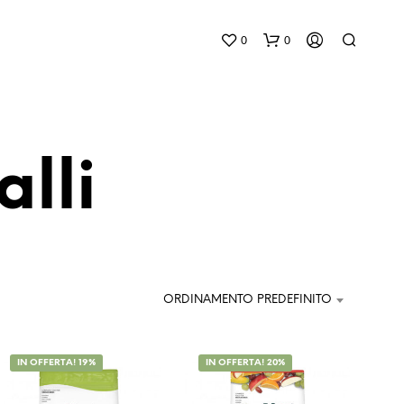
0
0
lli
N
E
S
ORDINAMENTO PREDEFINITO
S
U
N
P
IN OFFERTA! 19%
IN OFFERTA! 20%
R
O