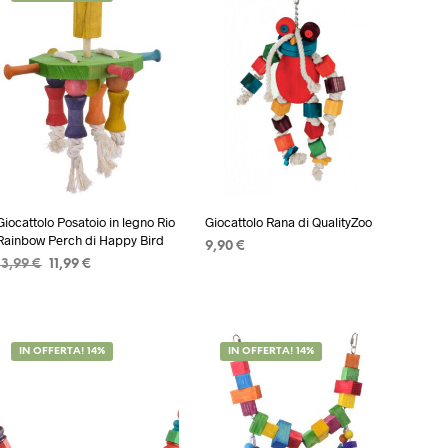
Giocattolo Posatoio in legno Rio
Giocattolo Rana di QualityZoo
Rainbow Perch di Happy Bird
9,90
€
Il
Il
13,99
€
11,99
€
AGGIUNGI AL CARRELLO
prezzo
prezzo
AGGIUNGI AL CARRELLO
originale
attuale
era:
è:
13,99 €.
11,99 €.
IN OFFERTA! 14%
IN OFFERTA! 14%