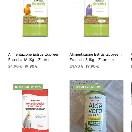
Alimentazione Estrusi Zupreem
Alimentazione Estrusi Zupreem
Essential M 1Kg. – Zupreem
Essential S 1Kg. – Zupreem
Il
Il
Il
Il
24,90
€
19,90
€
24,90
€
19,90
€
prezzo
prezzo
prezzo
prezzo
AGGIUNGI AL CARRELLO
AGGIUNGI AL CARRELLO
originale
attuale
originale
attuale
era:
è:
era:
è:
IN OFFERTA! 19%
IN OFFERTA! 4%
24,90 €.
19,90 €.
24,90 €.
19,90 €.