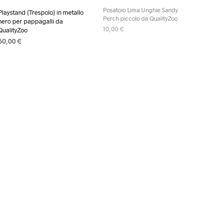
Playstand (Trespolo) in metallo
Posatoio Lima Unghie Sandy
nero per pappagalli da
Perch piccolo da QualityZoo
QualityZoo
10,00
€
60,00
€
AGGIUNGI AL CARRELLO
AGGIUNGI AL CARRELLO
Zainetto Medio Nero da
QualityZoo
49,00
€
Zainetto a Uovo Nero rigido sul
AGGIUNGI AL CARRELLO
davanti da QualityZoo
39,00
€