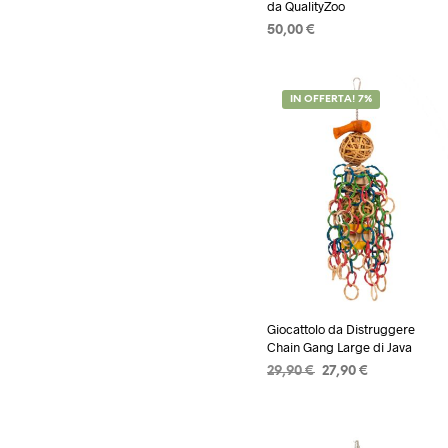
da QualityZoo
50,00
€
AGGIUNGI AL CARRELLO
IN OFFERTA! 7%
Giocattolo da Distruggere
Chain Gang Large di Java
Il
Il
29,90
€
27,90
€
prezzo
prezzo
AGGIUNGI AL CARRELLO
originale
attuale
era:
è:
29,90 €.
27,90 €.