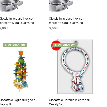
Ciotola in acciaio inox con
Ciotola in acciaio inox con
morsetto M da QualityZoo
morsetto S da QualityZoo
5,00
€
3,50
€
AGGIUNGI AL CARRELLO
AGGIUNGI AL CARRELLO
IN OFFERTA! 13%
IN OFFERTA! 20%
Giocattolo Biglie di legno di
Giocattolo Cerchio in corda di
Happy Bird
QualityZoo