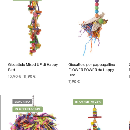
Giocattolo Mixed UP di Happy
Giocattolo per pappagallino
Bird
FLOWER POWER da Happy
Bird
Il
Il
13,90
€
11,90
€
prezzo
prezzo
7,90
€
AGGIUNGI AL CARRELLO
originale
attuale
AGGIUNGI AL CARRELLO
era:
è:
13,90 €.
11,90 €.
ESAURITO
IN OFFERTA! 23%
IN OFFERTA! 23%