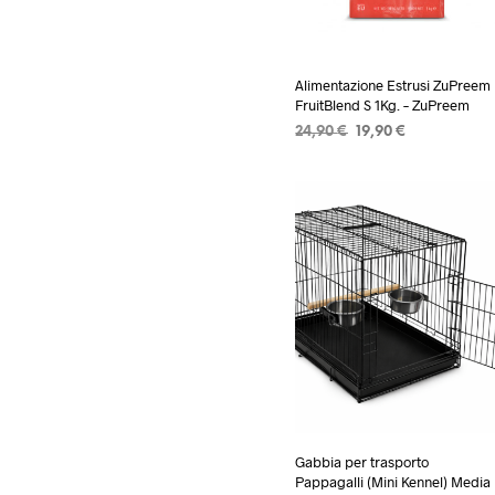
Alimentazione Estrusi ZuPreem
FruitBlend S 1Kg. – ZuPreem
Il
Il
24,90
€
19,90
€
prezzo
prezzo
AGGIUNGI AL CARRELLO
originale
attuale
era:
è:
24,90 €.
19,90 €.
Gabbia per trasporto
Pappagalli (Mini Kennel) Media