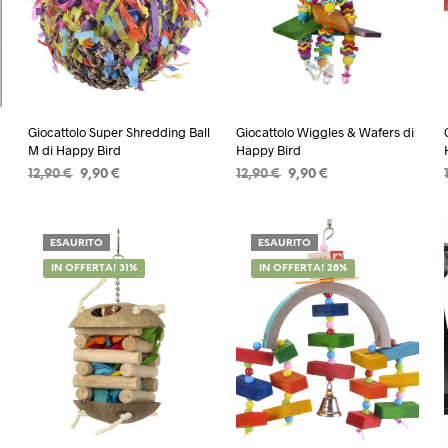
Giocattolo Super Shredding Ball
Giocattolo Wiggles & Wafers di
M di Happy Bird
Happy Bird
Il
Il
Il
Il
12,90
€
9,90
€
12,90
€
9,90
€
prezzo
prezzo
prezzo
prezzo
LEGGI TUTTO
AGGIUNGI AL CARRELLO
originale
attuale
originale
attuale
era:
è:
era:
è:
ESAURITO
ESAURITO
12,90 €.
9,90 €.
12,90 €.
9,90 €.
IN OFFERTA! 31%
IN OFFERTA! 28%