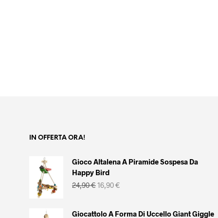
AGGIUNGI AL CARRELLO
originale
attuale
era:
è:
20,00 €.
16,90 €.
IN OFFERTA ORA!
Gioco Altalena A Piramide Sospesa Da
Happy Bird
Il
Il
24,90
€
16,90
€
prezzo
prezzo
originale
attuale
era:
è:
Giocattolo A Forma Di Uccello Giant Giggle