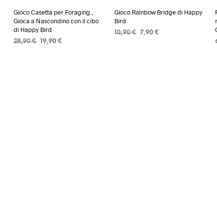
Gioco Casetta per Foraging ,
Gioco Rainbow Bridge di Happy
Gioca a Nascondino con il cibo
Bird
di Happy Bird
Il
Il
10,90
€
7,90
€
Il
Il
28,90
€
19,90
€
prezzo
prezzo
LEGGI TUTTO
prezzo
prezzo
originale
attuale
LEGGI TUTTO
originale
attuale
era:
è:
era:
è:
10,90 €.
7,90 €.
28,90 €.
19,90 €.
Zainetto a Uovo Giallo rigido sul
Zainetto a Uovo Grigio rigido sul
davanti da QualityZoo
davanti da QualityZoo
39,00
€
39,00
€