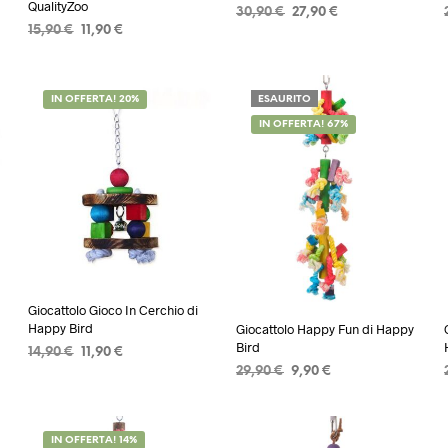
QualityZoo
Il
Il
30,90
€
27,90
€
Il
Il
15,90
€
11,90
€
prezzo
prezzo
AGGIUNGI AL CARRELLO
prezzo
prezzo
originale
attuale
AGGIUNGI AL CARRELLO
originale
attuale
era:
è:
era:
è:
30,90 €.
27,90 €.
IN OFFERTA! 20%
ESAURITO
15,90 €.
11,90 €.
IN OFFERTA! 67%
Giocattolo Gioco In Cerchio di
Happy Bird
Giocattolo Happy Fun di Happy
Bird
Il
Il
14,90
€
11,90
€
Il
Il
prezzo
prezzo
29,90
€
9,90
€
AGGIUNGI AL CARRELLO
prezzo
prezzo
originale
attuale
LEGGI TUTTO
originale
attuale
era:
è:
era:
è:
14,90 €.
11,90 €.
IN OFFERTA! 14%
29,90 €.
9,90 €.