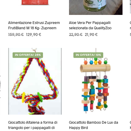
Alimentazione Estrusi Zupreem
Aloe Vera Per Pappagalli
FrutiBland M 18 Kg- Zupreem
selezionata da QualityZoo
Il
Il
Il
Il
159,90
€
129,90
€
22,90
€
21,90
€
prezzo
prezzo
prezzo
prezzo
AGGIUNGI AL CARRELLO
AGGIUNGI AL CARRELLO
originale
attuale
originale
attuale
era:
è:
era:
è:
IN OFFERTA! 25%
IN OFFERTA! 10%
159,90 €.
129,90 €.
22,90 €.
21,90 €.
Giocattolo Altalena a forma di
Giocattolo Bamboo De Lux da
triangolo per i pappagalli di
Happy Bird