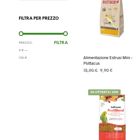
FILTRA PER PREZZO
PREZZO
PREZZO
FILTRA
PREZZO:
MIN
MAX
0 €
—
Alimentazione Estrusi Mini –
130 €
Psittacus
Il
Il
15,90
€
9,90
€
prezzo
prezzo
AGGIUNGI AL CARRELLO
originale
attuale
era:
è:
IN OFFERTA! 20%
15,90 €.
9,90 €.