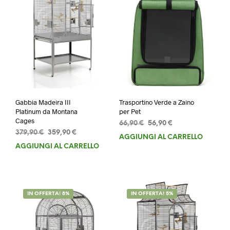
Gabbia Madeira III
Trasportino Verde a Zaino
Platinum da Montana
per Pet
Cages
Il
Il
66,90
€
56,90
€
Il
Il
379,90
€
359,90
€
prezzo
prezzo
AGGIUNGI AL CARRELLO
prezzo
prezzo
originale
attuale
AGGIUNGI AL CARRELLO
originale
attuale
era:
è:
era:
è:
66,90 €.
56,90 €.
379,90 €.
359,90 €.
IN OFFERTA! 8%
IN OFFERTA! 5%