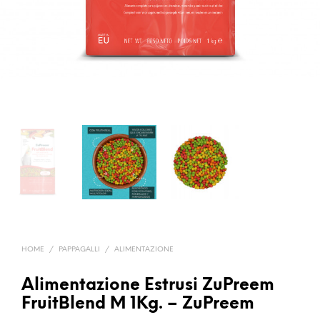
HOME
/
PAPPAGALLI
/
ALIMENTAZIONE
Alimentazione Estrusi ZuPreem
FruitBlend M 1Kg. – ZuPreem