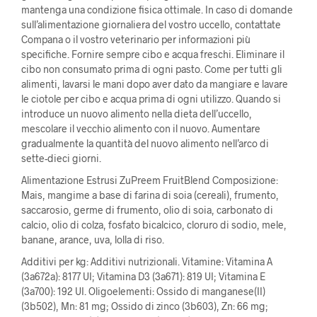
mantenga una condizione fisica ottimale. In caso di domande
sull’alimentazione giornaliera del vostro uccello, contattate
Compana o il vostro veterinario per informazioni più
specifiche. Fornire sempre cibo e acqua freschi. Eliminare il
cibo non consumato prima di ogni pasto. Come per tutti gli
alimenti, lavarsi le mani dopo aver dato da mangiare e lavare
le ciotole per cibo e acqua prima di ogni utilizzo. Quando si
introduce un nuovo alimento nella dieta dell’uccello,
mescolare il vecchio alimento con il nuovo. Aumentare
gradualmente la quantità del nuovo alimento nell’arco di
sette-dieci giorni.
Alimentazione Estrusi ZuPreem FruitBlend Composizione:
Mais, mangime a base di farina di soia (cereali), frumento,
saccarosio, germe di frumento, olio di soia, carbonato di
calcio, olio di colza, fosfato bicalcico, cloruro di sodio, mele,
banane, arance, uva, lolla di riso.
Additivi per kg: Additivi nutrizionali. Vitamine: Vitamina A
(3a672a): 8177 UI; Vitamina D3 (3a671): 819 UI; Vitamina E
(3a700): 192 UI. Oligoelementi: Ossido di manganese(II)
(3b502), Mn: 81 mg; Ossido di zinco (3b603), Zn: 66 mg;