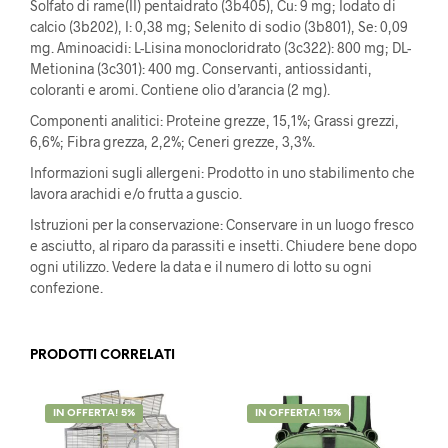
Solfato di rame(II) pentaidrato (3b405), Cu: 9 mg; Iodato di
calcio (3b202), I: 0,38 mg; Selenito di sodio (3b801), Se: 0,09
mg. Aminoacidi: L-Lisina monocloridrato (3c322): 800 mg; DL-
Metionina (3c301): 400 mg. Conservanti, antiossidanti,
coloranti e aromi. Contiene olio d’arancia (2 mg).
Componenti analitici: Proteine ​​grezze, 15,1%; Grassi grezzi,
6,6%; Fibra grezza, 2,2%; Ceneri grezze, 3,3%.
Informazioni sugli allergeni: Prodotto in uno stabilimento che
lavora arachidi e/o frutta a guscio.
Istruzioni per la conservazione: Conservare in un luogo fresco
e asciutto, al riparo da parassiti e insetti. Chiudere bene dopo
ogni utilizzo. Vedere la data e il numero di lotto su ogni
confezione.
PRODOTTI CORRELATI
IN OFFERTA! 5%
IN OFFERTA! 15%