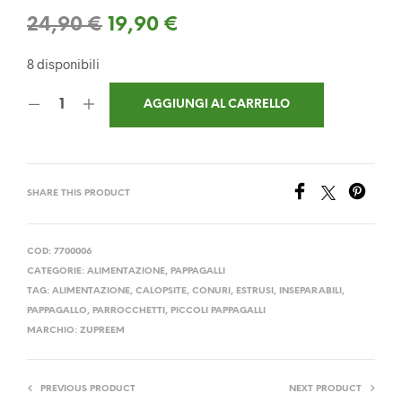
Il
Il
24,90
€
19,90
€
prezzo
prezzo
8 disponibili
originale
attuale
AGGIUNGI AL CARRELLO
era:
è:
24,90 €.
19,90 €.
SHARE THIS PRODUCT
COD:
7700006
CATEGORIE:
ALIMENTAZIONE
,
PAPPAGALLI
TAG:
ALIMENTAZIONE
,
CALOPSITE
,
CONURI
,
ESTRUSI
,
INSEPARABILI
,
PAPPAGALLO
,
PARROCCHETTI
,
PICCOLI PAPPAGALLI
MARCHIO:
ZUPREEM
PREVIOUS PRODUCT
NEXT PRODUCT