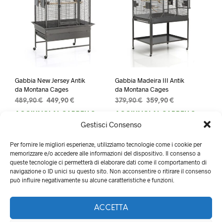
Gabbia New Jersey Antik
Gabbia Madeira III Antik
da Montana Cages
da Montana Cages
Il
Il
Il
Il
489,90
€
449,90
€
379,90
€
359,90
€
prezzo
prezzo
prezzo
prezzo
AGGIUNGI AL CARRELLO
AGGIUNGI AL CARRELLO
originale
attuale
originale
attuale
Gestisci Consenso
era:
è:
era:
è:
489,90 €.
449,90 €.
379,90 €.
359,90 €.
Per fornire le migliori esperienze, utilizziamo tecnologie come i cookie per
memorizzare e/o accedere alle informazioni del dispositivo. Il consenso a
queste tecnologie ci permetterà di elaborare dati come il comportamento di
navigazione o ID unici su questo sito. Non acconsentire o ritirare il consenso
può influire negativamente su alcune caratteristiche e funzioni.
ACCETTA