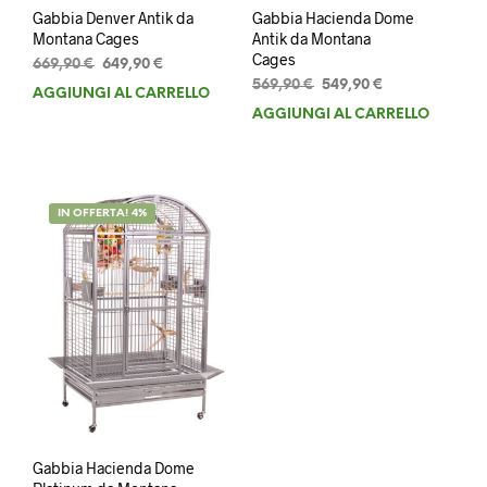
Gabbia Denver Antik da
Gabbia Hacienda Dome
Montana Cages
Antik da Montana
Cages
Il
Il
669,90
€
649,90
€
prezzo
prezzo
Il
Il
569,90
€
549,90
€
AGGIUNGI AL CARRELLO
originale
attuale
prezzo
prezzo
AGGIUNGI AL CARRELLO
era:
è:
originale
attuale
669,90 €.
649,90 €.
era:
è:
569,90 €.
549,90 €.
IN OFFERTA! 4%
Gabbia Hacienda Dome