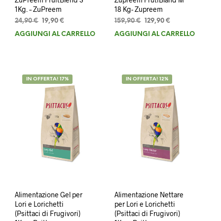
1Kg. – ZuPreem
18 Kg- Zupreem
Il
Il
Il
Il
24,90
€
19,90
€
159,90
€
129,90
€
prezzo
prezzo
prezzo
prezzo
AGGIUNGI AL CARRELLO
AGGIUNGI AL CARRELLO
originale
attuale
originale
attuale
era:
è:
era:
è:
24,90 €.
19,90 €.
159,90 €.
129,90 €.
IN OFFERTA! 17%
IN OFFERTA! 12%
Alimentazione Gel per
Alimentazione Nettare
Lori e Lorichetti
per Lori e Lorichetti
(Psittaci di Frugivori)
(Psittaci di Frugivori)