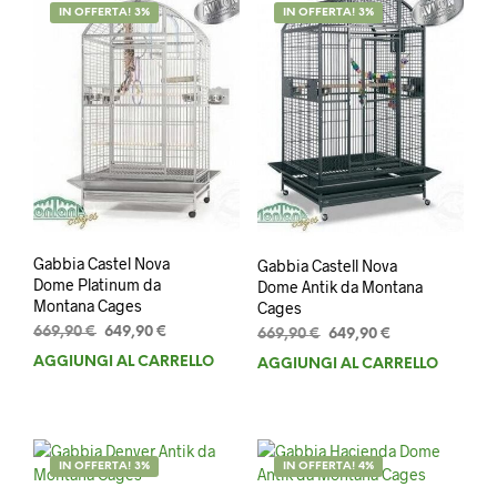
IN OFFERTA! 3%
IN OFFERTA! 3%
Gabbia Castel Nova
Gabbia Castell Nova
Dome Platinum da
Dome Antik da Montana
Montana Cages
Cages
Il
Il
669,90
€
649,90
€
Il
Il
669,90
€
649,90
€
prezzo
prezzo
prezzo
prezzo
AGGIUNGI AL CARRELLO
AGGIUNGI AL CARRELLO
originale
attuale
originale
attuale
era:
è:
era:
è:
669,90 €.
649,90 €.
669,90 €.
649,90 €.
IN OFFERTA! 3%
IN OFFERTA! 4%