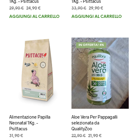
1Kg. – Psittacus
1Kg. – Psittacus
Il
Il
Il
Il
29,90
€
24,90
€
33,90
€
29,90
€
prezzo
prezzo
prezzo
prezzo
AGGIUNGI AL CARRELLO
AGGIUNGI AL CARRELLO
originale
attuale
originale
attuale
era:
è:
era:
è:
29,90 €.
24,90 €.
33,90 €.
29,90 €.
IN OFFERTA! 4%
Alimentazione Papilla
Aloe Vera Per Pappagalli
Neonatal 1Kg. –
selezionata da
Psittacus
QualityZoo
Il
Il
31,90
€
22,90
€
21,90
€