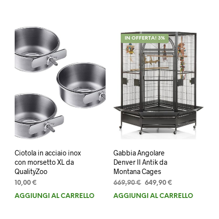
IN OFFERTA! 3%
Ciotola in acciaio inox
Gabbia Angolare
con morsetto XL da
Denver II Antik da
QualityZoo
Montana Cages
Il
Il
10,00
€
669,90
€
649,90
€
prezzo
prezzo
AGGIUNGI AL CARRELLO
AGGIUNGI AL CARRELLO
originale
attuale
era:
è: