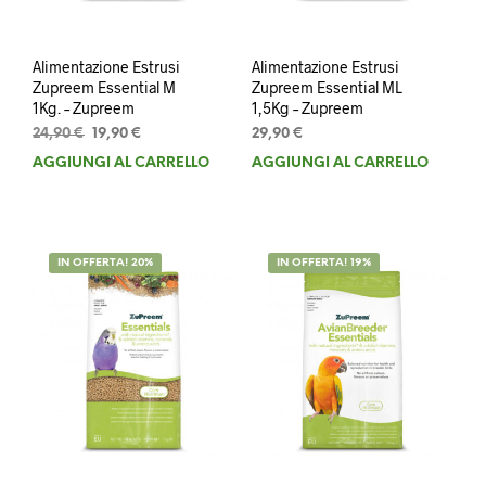
Alimentazione Estrusi
Alimentazione Estrusi
Zupreem Essential M
Zupreem Essential ML
1Kg. – Zupreem
1,5Kg – Zupreem
Il
Il
24,90
€
19,90
€
29,90
€
prezzo
prezzo
AGGIUNGI AL CARRELLO
AGGIUNGI AL CARRELLO
originale
attuale
era:
è:
24,90 €.
19,90 €.
IN OFFERTA! 20%
IN OFFERTA! 19%