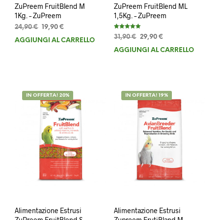
ZuPreem FruitBlend M
ZuPreem FruitBlend ML
1Kg. – ZuPreem
1,5Kg. – ZuPreem
Il
Il
24,90
€
19,90
€
Valutato
prezzo
prezzo
Il
Il
31,90
€
29,90
€
5.00
AGGIUNGI AL CARRELLO
su 5
originale
attuale
prezzo
prezzo
AGGIUNGI AL CARRELLO
era:
è:
originale
attuale
24,90 €.
19,90 €.
era:
è:
31,90 €.
29,90 €.
IN OFFERTA! 20%
IN OFFERTA! 19%
Alimentazione Estrusi
Alimentazione Estrusi
ZuPreem FruitBlend S
Zupreem FrutiBland M