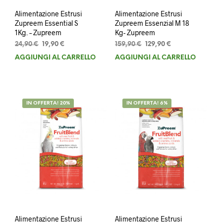
Alimentazione Estrusi
Alimentazione Estrusi
Zupreem Essential S
Zupreem Essenzial M 18
1Kg. – Zupreem
Kg- Zupreem
Il
Il
Il
Il
24,90
€
19,90
€
159,90
€
129,90
€
prezzo
prezzo
prezzo
prezzo
AGGIUNGI AL CARRELLO
AGGIUNGI AL CARRELLO
originale
attuale
originale
attuale
era:
è:
era:
è:
24,90 €.
19,90 €.
159,90 €.
129,90 €.
IN OFFERTA! 20%
IN OFFERTA! 6%
Alimentazione Estrusi
Alimentazione Estrusi