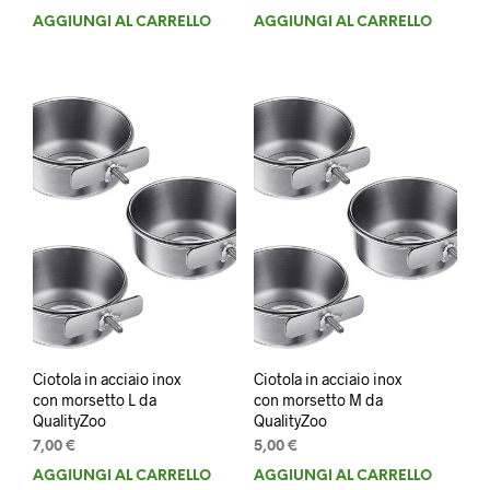
prezzo
prezzo
AGGIUNGI AL CARRELLO
AGGIUNGI AL CARRELLO
originale
attuale
era:
è:
22,90 €.
21,90 €.
Ciotola in acciaio inox
Ciotola in acciaio inox
con morsetto L da
con morsetto M da
QualityZoo
QualityZoo
7,00
€
5,00
€
AGGIUNGI AL CARRELLO
AGGIUNGI AL CARRELLO