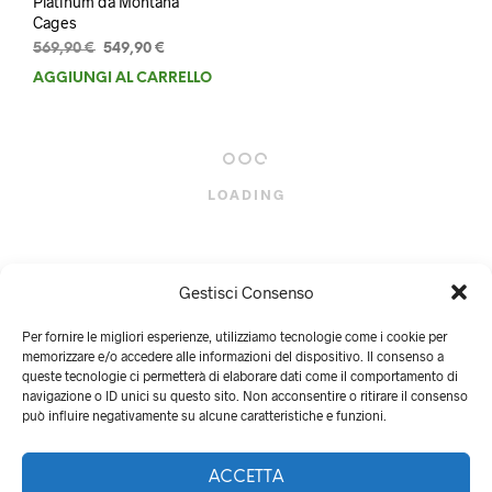
Platinum da Montana
Cages
Il
Il
569,90
€
549,90
€
prezzo
prezzo
AGGIUNGI AL CARRELLO
originale
attuale
era:
è:
569,90 €.
549,90 €.
LOADING
Gestisci Consenso
Per fornire le migliori esperienze, utilizziamo tecnologie come i cookie per
memorizzare e/o accedere alle informazioni del dispositivo. Il consenso a
queste tecnologie ci permetterà di elaborare dati come il comportamento di
navigazione o ID unici su questo sito. Non acconsentire o ritirare il consenso
può influire negativamente su alcune caratteristiche e funzioni.
ACCETTA