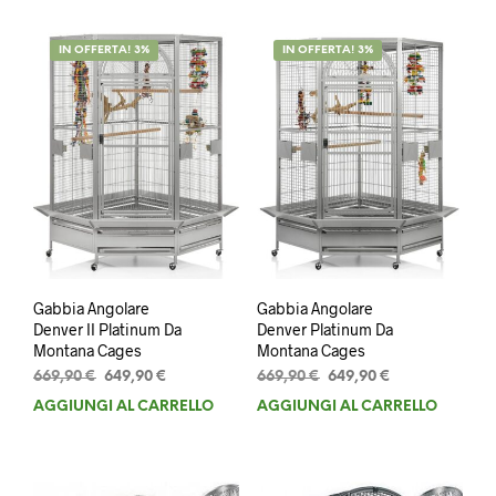
669,90 €.
649,90 €.
IN OFFERTA! 3%
IN OFFERTA! 3%
Gabbia Angolare
Gabbia Angolare
Denver II Platinum Da
Denver Platinum Da
Montana Cages
Montana Cages
Il
Il
Il
Il
669,90
€
649,90
€
669,90
€
649,90
€
prezzo
prezzo
prezzo
prezzo
AGGIUNGI AL CARRELLO
AGGIUNGI AL CARRELLO
originale
attuale
originale
attuale
era:
è:
era:
è:
669,90 €.
649,90 €.
669,90 €.
649,90 €.