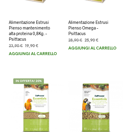
Alimentazione Estrusi
Alimentazione Estrusi
Pienso mantenimento
Pienso Omega –
alta proteina 0,8Kg. –
Psittacus
Psittacus
Il
Il
28,90
€
25,90
€
Il
Il
prezzo
prezzo
23,90
€
19,90
€
AGGIUNGI AL CARRELLO
prezzo
prezzo
originale
attuale
AGGIUNGI AL CARRELLO
originale
attuale
era:
è:
era:
è:
28,90 €.
25,90 €.
23,90 €.
19,90 €.
IN OFFERTA! 20%