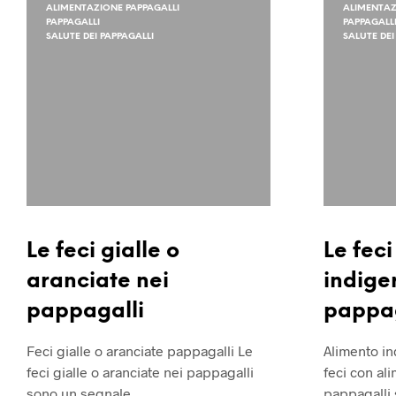
ALIMENTAZIONE PAPPAGALLI
ALIMENTAZ
PAPPAGALLI
PAPPAGALL
SALUTE DEI PAPPAGALLI
SALUTE DEI
Le feci gialle o
Le fec
aranciate nei
indiger
pappagalli
pappag
Feci gialle o aranciate pappagalli Le
Alimento in
feci gialle o aranciate nei pappagalli
feci con al
sono un segnale…
pappagalli