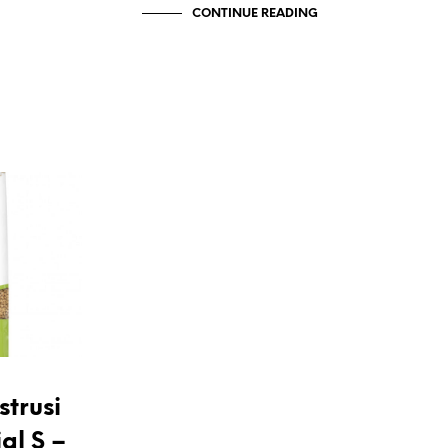
CONTINUE READING
strusi
al S –