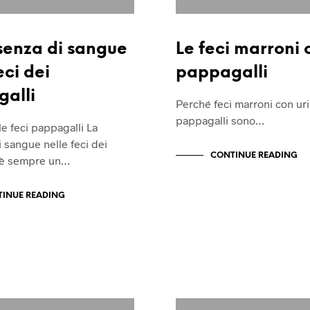
senza di sangue
Le feci marroni
eci dei
pappagalli
alli
Perché feci marroni con ur
pappagalli sono…
e feci pappagalli La
 sangue nelle feci dei
CONTINUE READING
 è sempre un…
INUE READING