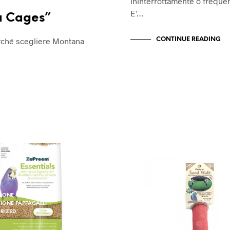
ininterrottamente o freque
E’…
a Cages”
erché scegliere Montana
CONTINUE READING
UNCATEGORIZED
ZIONE
IONE PAPPAGALLI
RIZED