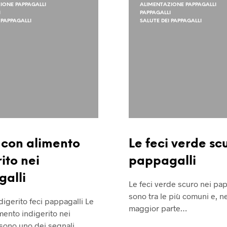
IONE PAPPAGALLI
ALIMENTAZIONE PAPPAGALLI
I
PAPPAGALLI
 PAPPAGALLI
SALUTE DEI PAPPAGALLI
i con alimento
Le feci verde sc
ito nei
pappagalli
alli
Le feci verde scuro nei pap
sono tra le più comuni e, ne
digerito feci pappagalli Le
maggior parte…
imento indigerito nei
 sono uno dei segnali…