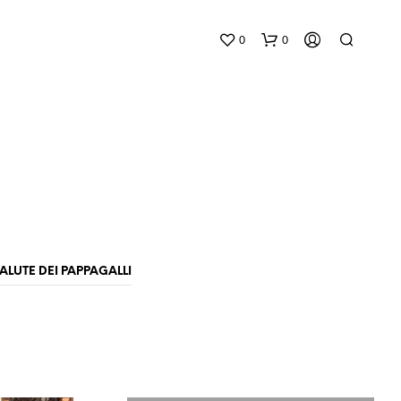
0
0
N
E
ALUTE DEI PAPPAGALLI
S
S
U
N
P
R
O