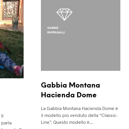
D
O
T
T
O
GABBIE
N
PAPPAGALLI
E
L
C
A
R
R
E
L
L
Gabbia Montana
O
.
Hacienda Dome
La Gabbia Montana Hacienda Dome è
il modello più venduto della “Classic-
Il
Line”. Questo modello è…
 parla