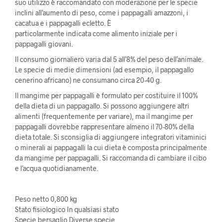
suo utilizzo è raccomandato con moderazione per le specie
inclini all’aumento di peso, come i pappagalli amazzoni, i
cacatua e i pappagalli ecletto. È
particolarmente indicata come alimento iniziale per i
pappagalli giovani.
Il consumo giornaliero varia dal 5 all’8% del peso dell’animale.
Le specie di medie dimensioni (ad esempio, il pappagallo
cenerino africano) ne consumano circa 20-40 g.
Il mangime per pappagalli è formulato per costituire il 100%
della dieta di un pappagallo. Si possono aggiungere altri
alimenti (frequentemente per variare), ma il mangime per
pappagalli dovrebbe rappresentare almeno il 70-80% della
dieta totale. Si sconsiglia di aggiungere integratori vitaminici
o minerali ai pappagalli la cui dieta è composta principalmente
da mangime per pappagalli. Si raccomanda di cambiare il cibo
e l’acqua quotidianamente.
Peso netto 0,800 kg
Stato fisiologico In qualsiasi stato
Specie bersaglio Diverse specie