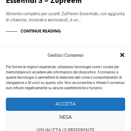
Essential S – Zupreem
Alimento completo per uccelli. ZuPreem Essentials, con aggiunta
di vitamine, minerali e aminoacidi, è un…
CONTINUE READING
Gestisci Consenso
Per fornire le migliori esperienze, utilizziamo tecnologie come i cookie per
memorizzare e/o accedere alle informazioni del dispositivo. Il consenso a
queste tecnologie ci permetterà di elaborare dati come il comportamento di
navigazione o ID unici su questo sito. Non acconsentire o ritirare il consenso
può influire negativamente su alcune caratteristiche e funzioni.
ACCETTA
NEGA
QualityZOO di Lucia Tartaglia - Via delle monachelle 22, 00071
VISUALIZZA LE PREFERENZE