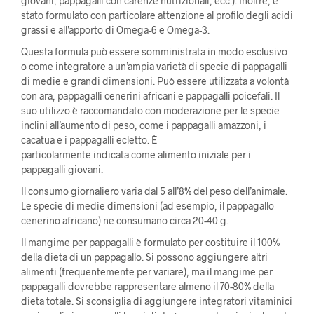
giovani, pappagalli con carenze nutrizionali, ecc.). Inoltre, è
stato formulato con particolare attenzione al profilo degli acidi
grassi e all’apporto di Omega-6 e Omega-3.
Questa formula può essere somministrata in modo esclusivo
o come integratore a un’ampia varietà di specie di pappagalli
di medie e grandi dimensioni. Può essere utilizzata a volontà
con ara, pappagalli cenerini africani e pappagalli poicefali. Il
suo utilizzo è raccomandato con moderazione per le specie
inclini all’aumento di peso, come i pappagalli amazzoni, i
cacatua e i pappagalli ecletto. È
particolarmente indicata come alimento iniziale per i
pappagalli giovani.
Il consumo giornaliero varia dal 5 all’8% del peso dell’animale.
Le specie di medie dimensioni (ad esempio, il pappagallo
cenerino africano) ne consumano circa 20-40 g.
Il mangime per pappagalli è formulato per costituire il 100%
della dieta di un pappagallo. Si possono aggiungere altri
alimenti (frequentemente per variare), ma il mangime per
pappagalli dovrebbe rappresentare almeno il 70-80% della
dieta totale. Si sconsiglia di aggiungere integratori vitaminici