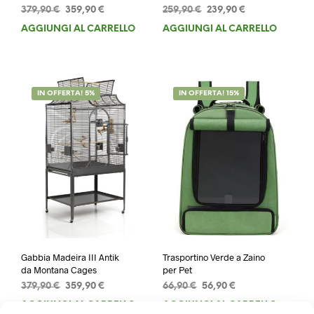
Il
Il
Il
Il
379,90
€
359,90
€
259,90
€
239,90
€
prezzo
prezzo
prezzo
prezzo
AGGIUNGI AL CARRELLO
AGGIUNGI AL CARRELLO
originale
attuale
originale
attuale
era:
è:
era:
è:
379,90 €.
359,90 €.
259,90 €.
239,90 €.
IN OFFERTA! 5%
IN OFFERTA! 15%
Gabbia Madeira III Antik
Trasportino Verde a Zaino
da Montana Cages
per Pet
Il
Il
Il
Il
379,90
€
359,90
€
66,90
€
56,90
€
prezzo
prezzo
prezzo
prezzo
AGGIUNGI AL CARRELLO
AGGIUNGI AL CARRELLO
originale
attuale
originale
attuale