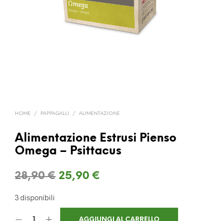
HOME
/
PAPPAGALLI
/
ALIMENTAZIONE
Alimentazione Estrusi Pienso
Omega – Psittacus
Il
Il
28,90
€
25,90
€
prezzo
prezzo
3 disponibili
originale
attuale
AGGIUNGI AL CARRELLO