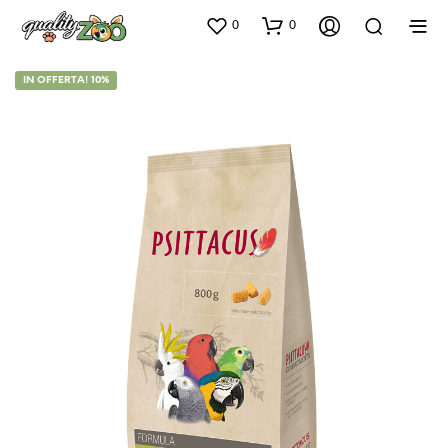
0
0
IN OFFERTA! 10%