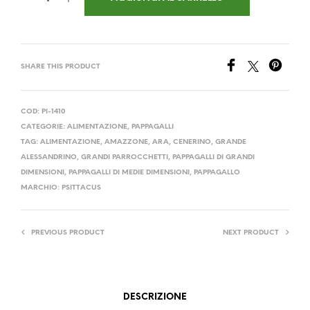
era:
è:
28,90 €.
25,90 €.
SHARE THIS PRODUCT
COD:
PI-1410
CATEGORIE:
ALIMENTAZIONE
,
PAPPAGALLI
TAG:
ALIMENTAZIONE
,
AMAZZONE
,
ARA
,
CENERINO
,
GRANDE
ALESSANDRINO
,
GRANDI PARROCCHETTI
,
PAPPAGALLI DI GRANDI
DIMENSIONI
,
PAPPAGALLI DI MEDIE DIMENSIONI
,
PAPPAGALLO
MARCHIO:
PSITTACUS
PREVIOUS PRODUCT
NEXT PRODUCT
DESCRIZIONE