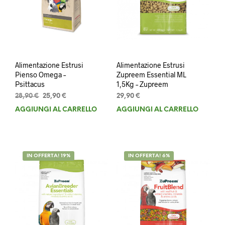
Alimentazione Estrusi
Alimentazione Estrusi
Pienso Omega –
Zupreem Essential ML
Psittacus
1,5Kg – Zupreem
Il
Il
28,90
€
25,90
€
29,90
€
prezzo
prezzo
AGGIUNGI AL CARRELLO
AGGIUNGI AL CARRELLO
originale
attuale
era:
è:
28,90 €.
25,90 €.
IN OFFERTA! 19%
IN OFFERTA! 6%