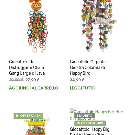
Giocattolo da
Giocattolo Gigante
Distruggere Chain
Giostra Colorata di
Gang Large di Java
Happy Bird
Il
Il
29,90
€
27,90
€
34,90
€
prezzo
prezzo
AGGIUNGI AL CARRELLO
LEGGI TUTTO
originale
attuale
era:
è:
29,90 €.
27,90 €.
IN OFFERTA! 8%
ESAURITO
IN OFFERTA! 48%
Giocattolo Happy Big
Bird di Happy Bird