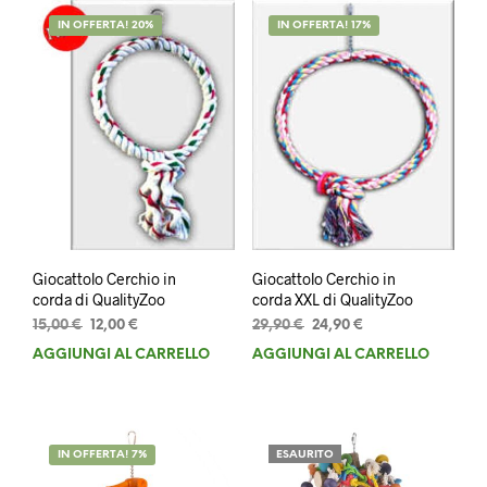
IN OFFERTA! 20%
IN OFFERTA! 17%
Giocattolo Cerchio in
Giocattolo Cerchio in
corda di QualityZoo
corda XXL di QualityZoo
Il
Il
Il
Il
15,00
€
12,00
€
29,90
€
24,90
€
prezzo
prezzo
prezzo
prezzo
AGGIUNGI AL CARRELLO
AGGIUNGI AL CARRELLO
originale
attuale
originale
attuale
era:
è:
era:
è:
15,00 €.
12,00 €.
29,90 €.
24,90 €.
IN OFFERTA! 7%
ESAURITO