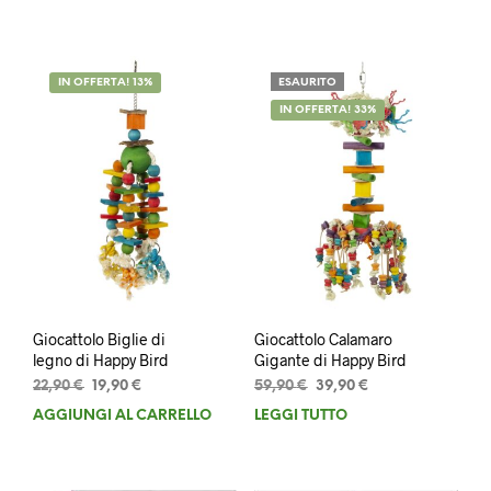
era:
è:
era:
è:
82,90 €.
74,90 €.
129,90 €.
99,90 €.
IN OFFERTA! 13%
ESAURITO
IN OFFERTA! 33%
Giocattolo Biglie di
Giocattolo Calamaro
legno di Happy Bird
Gigante di Happy Bird
Il
Il
Il
Il
22,90
€
19,90
€
59,90
€
39,90
€
prezzo
prezzo
prezzo
prezzo
AGGIUNGI AL CARRELLO
LEGGI TUTTO
originale
attuale
originale
attuale
era:
è:
era:
è:
22,90 €.
19,90 €.
59,90 €.
39,90 €.