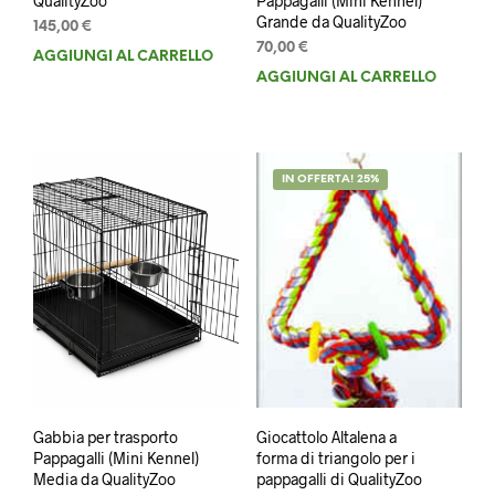
QualityZoo
Pappagalli (Mini Kennel)
Grande da QualityZoo
145,00
€
70,00
€
AGGIUNGI AL CARRELLO
AGGIUNGI AL CARRELLO
IN OFFERTA! 25%
Gabbia per trasporto
Giocattolo Altalena a
Pappagalli (Mini Kennel)
forma di triangolo per i
Media da QualityZoo
pappagalli di QualityZoo