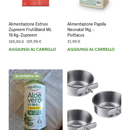
Alimentazione Estrusi
Alimentazione Papilla
Zupreem FrutiBland ML
Neonatal 1Kg. –
18 Kg- Zupreem
Psittacus
Il
Il
159,90
€
129,90
€
31,90
€
prezzo
prezzo
AGGIUNGI AL CARRELLO
AGGIUNGI AL CARRELLO
originale
attuale
era:
è:
159,90 €.
129,90 €.
IN OFFERTA! 4%