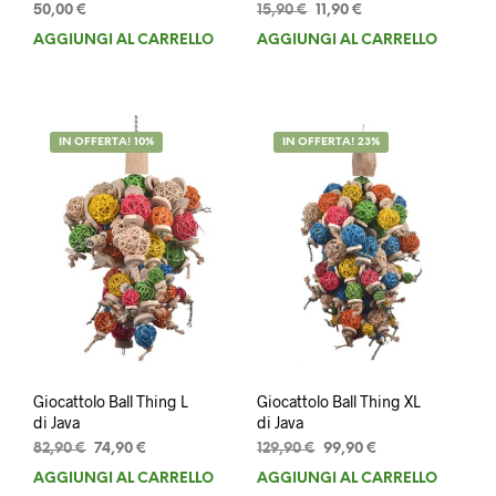
Il
Il
50,00
€
15,90
€
11,90
€
prezzo
prezzo
AGGIUNGI AL CARRELLO
AGGIUNGI AL CARRELLO
originale
attuale
era:
è:
15,90 €.
11,90 €.
IN OFFERTA! 10%
IN OFFERTA! 23%
Giocattolo Ball Thing L
Giocattolo Ball Thing XL
di Java
di Java
Il
Il
Il
Il
82,90
€
74,90
€
129,90
€
99,90
€
prezzo
prezzo
prezzo
prezzo
AGGIUNGI AL CARRELLO
AGGIUNGI AL CARRELLO
originale
attuale
originale
attuale