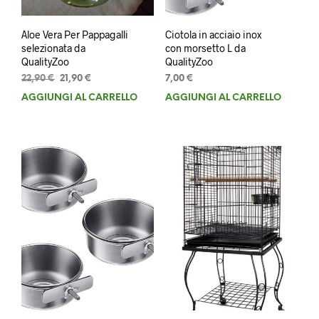
Aloe Vera Per Pappagalli
Ciotola in acciaio inox
selezionata da
con morsetto L da
QualityZoo
QualityZoo
Il
Il
22,90
€
21,90
€
7,00
€
prezzo
prezzo
AGGIUNGI AL CARRELLO
AGGIUNGI AL CARRELLO
originale
attuale
era:
è:
22,90 €.
21,90 €.