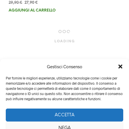
Il
Il
29,90
€
27,90
€
prezzo
prezzo
AGGIUNGI AL CARRELLO
originale
attuale
era:
è:
29,90 €.
27,90 €.
LOADING
Gestisci Consenso
Per fornire le migliori esperienze, utilizziamo tecnologie come i cookie per
memorizzare e/o accedere alle informazioni del dispositivo. Il consenso a
queste tecnologie ci permetterà di elaborare dati come il comportamento di
navigazione o ID unici su questo sito. Non acconsentire o ritirare il consenso
può influire negativamente su alcune caratteristiche e funzioni.
ACCETTA
NEGA