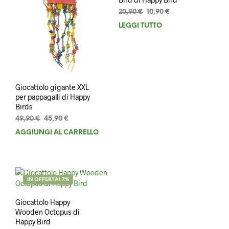
Il
Il
20,90
€
10,90
€
prezzo
prezzo
LEGGI TUTTO
originale
attuale
era:
è:
20,90 €.
10,90 €.
Giocattolo gigante XXL
per pappagalli di Happy
Birds
Il
Il
49,90
€
45,90
€
prezzo
prezzo
AGGIUNGI AL CARRELLO
originale
attuale
era:
è:
49,90 €.
45,90 €.
IN OFFERTA! 7%
Giocattolo Happy
Wooden Octopus di
Happy Bird