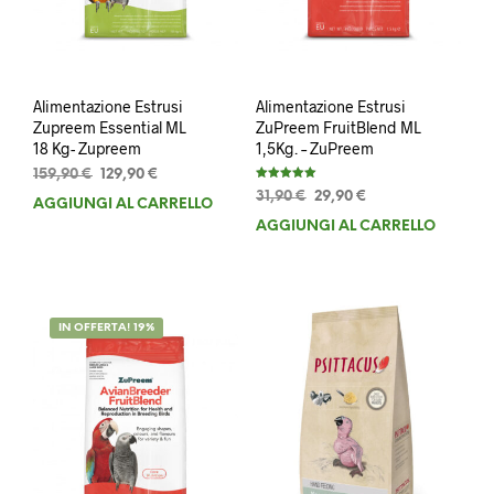
Alimentazione Estrusi
Alimentazione Estrusi
Zupreem Essential ML
ZuPreem FruitBlend ML
18 Kg- Zupreem
1,5Kg. – ZuPreem
Il
Il
159,90
€
129,90
€
Valutato
prezzo
prezzo
Il
Il
31,90
€
29,90
€
5.00
AGGIUNGI AL CARRELLO
su 5
originale
attuale
prezzo
prezzo
AGGIUNGI AL CARRELLO
era:
è:
originale
attuale
159,90 €.
129,90 €.
era:
è:
31,90 €.
29,90 €.
IN OFFERTA! 19%