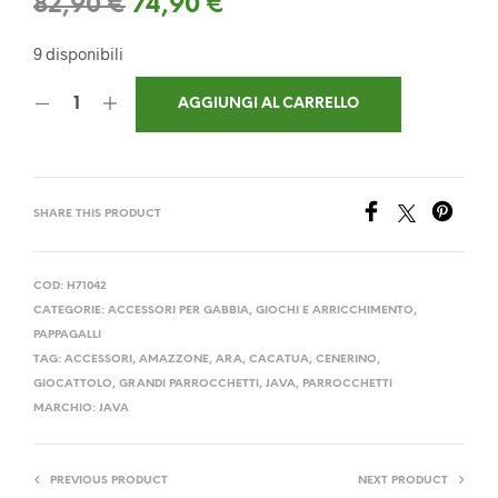
Il
Il
82,90
€
74,90
€
prezzo
prezzo
9 disponibili
originale
attuale
AGGIUNGI AL CARRELLO
era:
è:
82,90 €.
74,90 €.
SHARE THIS PRODUCT
COD:
H71042
CATEGORIE:
ACCESSORI PER GABBIA
,
GIOCHI E ARRICCHIMENTO
,
PAPPAGALLI
TAG:
ACCESSORI
,
AMAZZONE
,
ARA
,
CACATUA
,
CENERINO
,
GIOCATTOLO
,
GRANDI PARROCCHETTI
,
JAVA
,
PARROCCHETTI
MARCHIO:
JAVA
PREVIOUS PRODUCT
NEXT PRODUCT