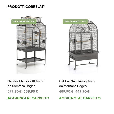
PRODOTTI CORRELATI
IN OFFERTA! 5%
IN OFFERTA! 8%
Gabbia Madeira III Antik
Gabbia New Jersey Antik
da Montana Cages
da Montana Cages
Il
Il
Il
Il
379,90
€
359,90
€
489,90
€
449,90
€
prezzo
prezzo
prezzo
prezzo
AGGIUNGI AL CARRELLO
AGGIUNGI AL CARRELLO
originale
attuale
originale
attuale
era:
è:
era:
è:
379,90 €.
359,90 €.
489,90 €.
449,90 €.