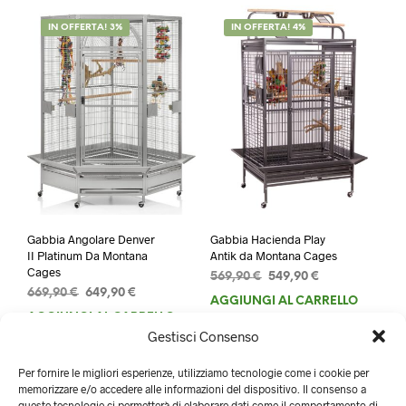
IN OFFERTA! 3%
IN OFFERTA! 4%
Gabbia Angolare Denver
Gabbia Hacienda Play
II Platinum Da Montana
Antik da Montana Cages
Cages
Il
Il
569,90
€
549,90
€
Il
Il
669,90
€
649,90
€
prezzo
prezzo
AGGIUNGI AL CARRELLO
prezzo
prezzo
originale
attuale
AGGIUNGI AL CARRELLO
originale
attuale
era:
è:
Gestisci Consenso
era:
è:
569,90 €.
549,90 €.
669,90 €.
649,90 €.
Per fornire le migliori esperienze, utilizziamo tecnologie come i cookie per
memorizzare e/o accedere alle informazioni del dispositivo. Il consenso a
queste tecnologie ci permetterà di elaborare dati come il comportamento di