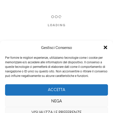
originale
attuale
era:
è:
14,90 €.
11,90 €.
LOADING
Gestisci Consenso
Per fornire le migliori esperienze, utilizziamo tecnologie come i cookie per
memorizzare e/o accedere alle informazioni del dispositivo. Il consenso a
queste tecnologie ci permetterà di elaborare dati come il comportamento di
navigazione o ID unici su questo sito. Non acconsentire o ritirare il consenso
può influire negativamente su alcune caratteristiche e funzioni.
ACCETTA
NEGA
QualityZOO di Lucia Tartaglia - Via delle monachelle 22, 00071
VISUALIZZA LE PREFERENZE