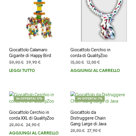
Giocattolo Calamaro
Giocattolo Cerchio in
Gigante di Happy Bird
corda di QualityZoo
Il
Il
Il
Il
59,90
€
39,90
€
15,00
€
12,00
€
prezzo
prezzo
prezzo
prezzo
LEGGI TUTTO
AGGIUNGI AL CARRELLO
originale
attuale
originale
attuale
era:
è:
era:
è:
59,90 €.
39,90 €.
15,00 €.
12,00 €.
IN OFFERTA! 17%
IN OFFERTA! 7%
Giocattolo Cerchio in
Giocattolo da
corda XXL di QualityZoo
Distruggere Chain
Gang Large di Java
Il
Il
29,90
€
24,90
€
prezzo
prezzo
Il
Il
29,90
€
27,90
€
AGGIUNGI AL CARRELLO