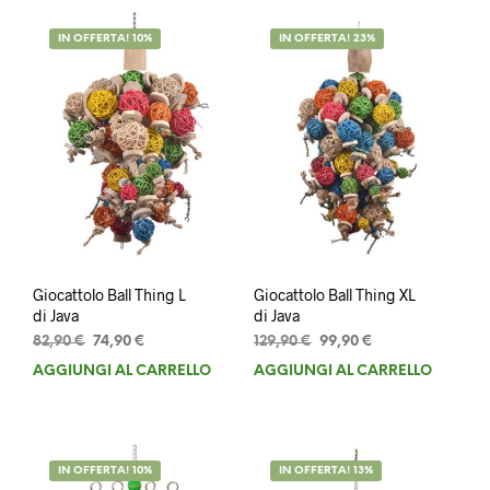
IN OFFERTA! 10%
IN OFFERTA! 23%
Giocattolo Ball Thing L
Giocattolo Ball Thing XL
di Java
di Java
Il
Il
Il
Il
82,90
€
74,90
€
129,90
€
99,90
€
prezzo
prezzo
prezzo
prezzo
AGGIUNGI AL CARRELLO
AGGIUNGI AL CARRELLO
originale
attuale
originale
attuale
era:
è:
era:
è:
82,90 €.
74,90 €.
129,90 €.
99,90 €.
IN OFFERTA! 10%
IN OFFERTA! 13%