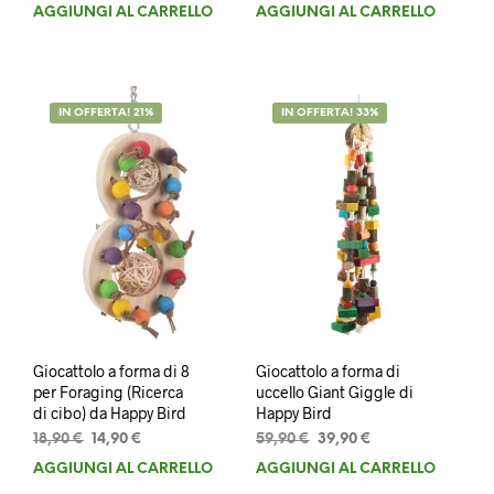
AGGIUNGI AL CARRELLO
AGGIUNGI AL CARRELLO
IN OFFERTA! 21%
IN OFFERTA! 33%
Giocattolo a forma di 8
Giocattolo a forma di
per Foraging (Ricerca
uccello Giant Giggle di
di cibo) da Happy Bird
Happy Bird
Il
Il
Il
Il
18,90
€
14,90
€
59,90
€
39,90
€
prezzo
prezzo
prezzo
prezzo
AGGIUNGI AL CARRELLO
AGGIUNGI AL CARRELLO
originale
attuale
originale
attuale