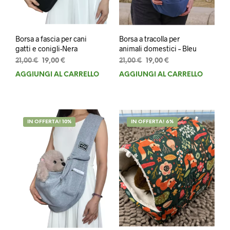
Borsa a fascia per cani
Borsa a tracolla per
gatti e conigli-Nera
animali domestici – Bleu
Il
Il
Il
Il
21,00
€
19,00
€
21,00
€
19,00
€
prezzo
prezzo
prezzo
prezzo
AGGIUNGI AL CARRELLO
AGGIUNGI AL CARRELLO
originale
attuale
originale
attuale
era:
è:
era:
è:
21,00 €.
19,00 €.
21,00 €.
19,00 €.
IN OFFERTA! 10%
IN OFFERTA! 6%