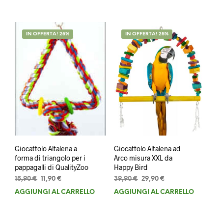
era:
è:
era:
è:
18,90 €.
14,90 €.
59,90 €.
39,90 €.
IN OFFERTA! 25%
IN OFFERTA! 25%
Giocattolo Altalena a
Giocattolo Altalena ad
forma di triangolo per i
Arco misura XXL da
pappagalli di QualityZoo
Happy Bird
Il
Il
Il
Il
15,90
€
11,90
€
39,90
€
29,90
€
prezzo
prezzo
prezzo
prezzo
AGGIUNGI AL CARRELLO
AGGIUNGI AL CARRELLO
originale
attuale
originale
attuale
era:
è:
era:
è:
15,90 €.
11,90 €.
39,90 €.
29,90 €.