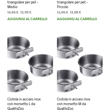
triangolare per pet –
triangolare per pet –
Medio
Piccolo
Il
Il
Il
Il
14,90
€
13,90
€
13,90
€
13,00
€
prezzo
prezzo
prezzo
prezzo
AGGIUNGI AL CARRELLO
AGGIUNGI AL CARRELLO
originale
attuale
originale
attuale
era:
è:
era:
è:
14,90 €.
13,90 €.
13,90 €.
13,00 €.
Ciotola in acciaio inox
Ciotola in acciaio inox
con morsetto L da
con morsetto M da
QualityZoo
QualityZoo