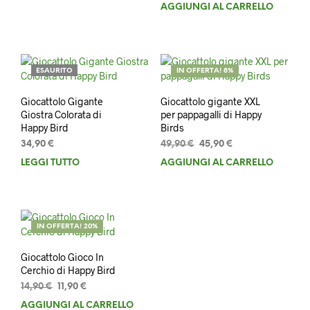
originale
attuale
prezzo
prezzo
AGGIUNGI AL CARRELLO
era:
è:
originale
attuale
29,90 €.
24,90 €.
era:
è:
29,90 €.
27,90 €.
ESAURITO
IN OFFERTA! 8%
Giocattolo Gigante
Giocattolo gigante XXL
Giostra Colorata di
per pappagalli di Happy
Happy Bird
Birds
Il
Il
34,90
€
49,90
€
45,90
€
prezzo
prezzo
LEGGI TUTTO
AGGIUNGI AL CARRELLO
originale
attuale
era:
è:
49,90 €.
45,90 €.
IN OFFERTA! 20%
Giocattolo Gioco In
Cerchio di Happy Bird
Il
Il
14,90
€
11,90
€
prezzo
prezzo
AGGIUNGI AL CARRELLO