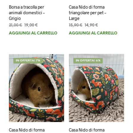
Borsa a tracolla per
Casa Nido di forma
animali domestici –
triangolare per pet –
Grigio
Large
Il
Il
Il
Il
21,00
€
19,00
€
15,90
€
14,90
€
prezzo
prezzo
prezzo
prezzo
AGGIUNGI AL CARRELLO
AGGIUNGI AL CARRELLO
originale
attuale
originale
attuale
era:
è:
era:
è:
21,00 €.
19,00 €.
15,90 €.
14,90 €.
IN OFFERTA! 7%
IN OFFERTA! 6%
Casa Nido di forma
Casa Nido di forma