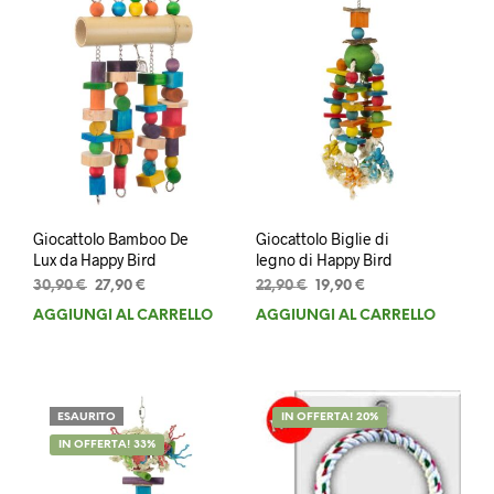
Giocattolo Bamboo De
Giocattolo Biglie di
Lux da Happy Bird
legno di Happy Bird
Il
Il
Il
Il
30,90
€
27,90
€
22,90
€
19,90
€
prezzo
prezzo
prezzo
prezzo
AGGIUNGI AL CARRELLO
AGGIUNGI AL CARRELLO
originale
attuale
originale
attuale
era:
è:
era:
è:
30,90 €.
27,90 €.
22,90 €.
19,90 €.
ESAURITO
IN OFFERTA! 20%
IN OFFERTA! 33%