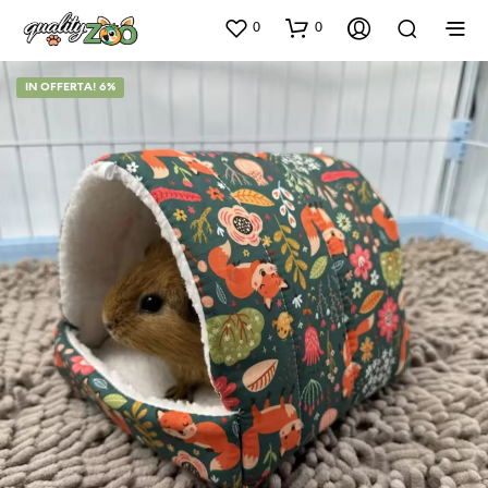
0
0
IN OFFERTA! 6%