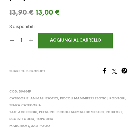
Il
Il
13,90
€
13,00
€
prezzo
prezzo
3 disponibili
originale
attuale
AGGIUNGI AL CARRELLO
era:
è:
13,90 €.
13,00 €.
SHARE THIS PRODUCT
COD:
D9684P
CATEGORIE:
ANIMALI ESOTICI
,
PICCOLI MAMMIFERI ESOTICI
,
RODITORI
,
SENZA CATEGORIA
TAG:
ACCESSORI
,
PETAURO
,
PICCOLI ANIMALI DOMESTICI
,
RODITORE
,
SCOIATTOLINO
,
TOPOLINO
MARCHIO:
QUALITYZOO