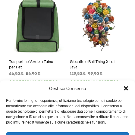
Trasportino Verde a Zaino
Giocattolo Ball Thing XL di
per Pet
Java
Il
Il
Il
Il
66,90
€
56,90
€
129,90
€
99,90
€
prezzo
prezzo
prezzo
prezzo
AGGIUNGI AL CARRELLO
AGGIUNGI AL CARRELLO
originale
attuale
originale
attuale
Gestisci Consenso
era:
è:
era:
è:
66,90 €.
56,90 €.
129,90 €.
99,90 €.
Per fornire le migliori esperienze, utilizziamo tecnologie come i cookie per
memorizzare e/o accedere alle informazioni del dispositivo. Il consenso a
queste tecnologie ci permetterà di elaborare dati come il comportamento di
navigazione o ID unici su questo sito. Non acconsentire o ritirare il consenso
può influire negativamente su alcune caratteristiche e funzioni.