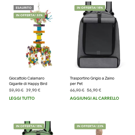
ESAURITO
IN OFFERTA! 15%
IN OFFERTA! 33%
Giocattolo Calamaro
Trasportino Grigio a Zaino
Gigante di Happy Bird
per Pet
Il
Il
Il
Il
59,90
€
39,90
€
66,90
€
56,90
€
prezzo
prezzo
prezzo
prezzo
LEGGI TUTTO
AGGIUNGI AL CARRELLO
originale
attuale
originale
attuale
era:
è:
era:
è:
59,90 €.
39,90 €.
66,90 €.
56,90 €.
IN OFFERTA! 15%
IN OFFERTA! 23%