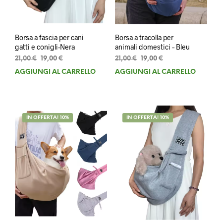
Borsa a fascia per cani
Borsa a tracolla per
gatti e conigli-Nera
animali domestici – Bleu
Il
Il
Il
Il
21,00
€
19,00
€
21,00
€
19,00
€
prezzo
prezzo
prezzo
prezzo
AGGIUNGI AL CARRELLO
AGGIUNGI AL CARRELLO
originale
attuale
originale
attuale
era:
è:
era:
è:
21,00 €.
19,00 €.
21,00 €.
19,00 €.
IN OFFERTA! 10%
IN OFFERTA! 10%