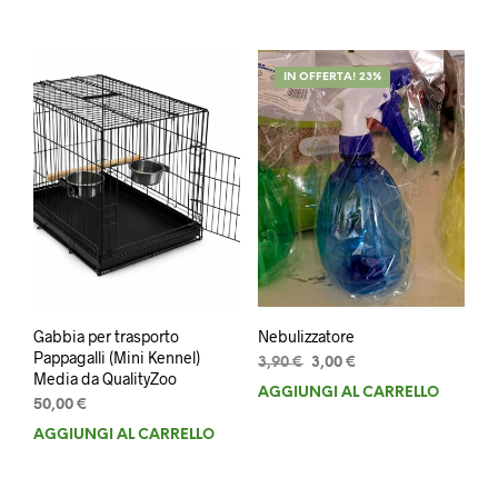
IN OFFERTA! 23%
Gabbia per trasporto
Nebulizzatore
Pappagalli (Mini Kennel)
Il
Il
3,90
€
3,00
€
Media da QualityZoo
prezzo
prezzo
AGGIUNGI AL CARRELLO
originale
attuale
50,00
€
era:
è:
AGGIUNGI AL CARRELLO
3,90 €.
3,00 €.