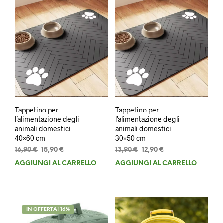
Tappetino per
Tappetino per
l’alimentazione degli
l’alimentazione degli
animali domestici
animali domestici
40×60 cm
30×50 cm
Il
Il
Il
Il
16,90
€
15,90
€
13,90
€
12,90
€
prezzo
prezzo
prezzo
prezzo
AGGIUNGI AL CARRELLO
AGGIUNGI AL CARRELLO
originale
attuale
originale
attuale
era:
è:
era:
è:
16,90 €.
15,90 €.
13,90 €.
12,90 €.
IN OFFERTA! 16%