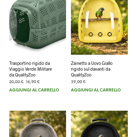
Trasportino rigido da
Zainetto a Uovo Giallo
Viaggio Verde Militare
rigido sul davanti da
da QualityZoo
QualityZoo
Il
Il
20,00
€
16,90
€
39,00
€
prezzo
prezzo
AGGIUNGI AL CARRELLO
AGGIUNGI AL CARRELLO
originale
attuale
era:
è:
20,00 €.
16,90 €.