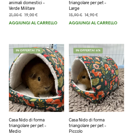
animali domestici –
triangolare per pet –
Verde Militare
Large
Il
Il
Il
Il
21,00
€
19,00
€
15,90
€
14,90
€
prezzo
prezzo
prezzo
prezzo
AGGIUNGI AL CARRELLO
AGGIUNGI AL CARRELLO
originale
attuale
originale
attuale
era:
è:
era:
è:
21,00 €.
19,00 €.
15,90 €.
14,90 €.
IN OFFERTA! 7%
IN OFFERTA! 6%
Casa Nido di forma
Casa Nido di forma
triangolare per pet –
triangolare per pet –
Medio
Piccolo