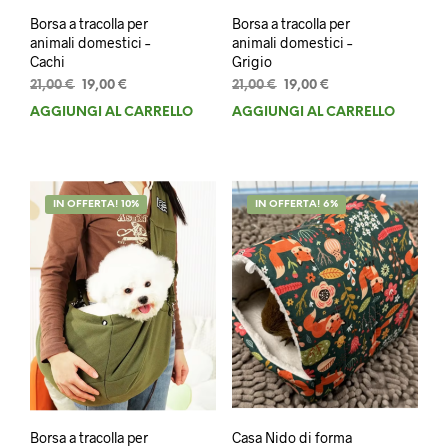
Borsa a tracolla per
Borsa a tracolla per
animali domestici –
animali domestici –
Cachi
Grigio
Il
Il
Il
Il
21,00
€
19,00
€
21,00
€
19,00
€
prezzo
prezzo
prezzo
prezzo
AGGIUNGI AL CARRELLO
AGGIUNGI AL CARRELLO
originale
attuale
originale
attuale
era:
è:
era:
è:
21,00 €.
19,00 €.
21,00 €.
19,00 €.
IN OFFERTA! 10%
IN OFFERTA! 6%
Borsa a tracolla per
Casa Nido di forma