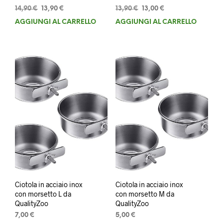
Il
Il
Il
Il
14,90
€
13,90
€
13,90
€
13,00
€
prezzo
prezzo
prezzo
prezzo
AGGIUNGI AL CARRELLO
AGGIUNGI AL CARRELLO
originale
attuale
originale
attuale
era:
è:
era:
è:
14,90 €.
13,90 €.
13,90 €.
13,00 €.
Ciotola in acciaio inox
Ciotola in acciaio inox
con morsetto L da
con morsetto M da
QualityZoo
QualityZoo
7,00
€
5,00
€