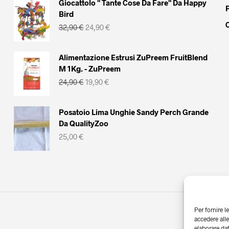
Giocattolo " Tante Cose Da Fare" Da Happy
Bird
Il
Il
32,90
€
24,90
€
prezzo
prezzo
originale
attuale
era:
è:
Alimentazione Estrusi ZuPreem FruitBlend
32,90 €.
24,90 €.
M 1Kg. - ZuPreem
Il
Il
24,90
€
19,90
€
prezzo
prezzo
originale
attuale
era:
è:
Posatoio Lima Unghie Sandy Perch Grande
24,90 €.
19,90 €.
Da QualityZoo
25,00
€
Per fornire l
accedere alle
elaborare da