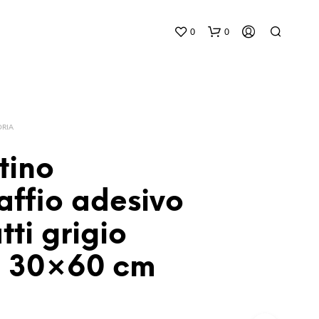
0
0
ORIA
tino
affio adesivo
N
E
tti grigio
S
S
U
o 30×60 cm
N
P
R
O