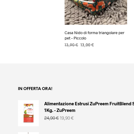
Casa Nido di forma triangolare per
pet – Piccolo
Il
Il
13,90
€
13,00
€
prezzo
prezzo
AGGIUNGI AL CARRELLO
originale
attuale
era:
è:
13,90 €.
13,00 €.
IN OFFERTA ORA!
Alimentazione Estrusi ZuPreem FruitBlend 
1Kg. - ZuPreem
Il
Il
24,90
€
19,90
€
prezzo
prezzo
originale
attuale