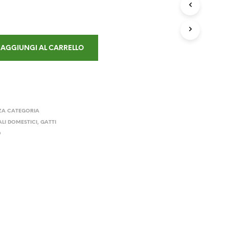
D
O
T
T
O
AGGIUNGI AL CARRELLO
N
E
L
C
A
R
R
ZA CATEGORIA
E
LI DOMESTICI
,
GATTI
L
O
L
O
.