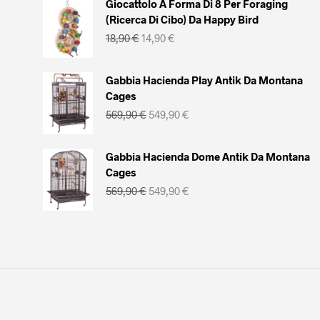
era:
è:
Giocattolo A Forma Di 8 Per Foraging
24,90 €.
19,90 €.
(Ricerca Di Cibo) Da Happy Bird
Il
Il
18,90
€
14,90
€
prezzo
prezzo
originale
attuale
era:
è:
Gabbia Hacienda Play Antik Da Montana
18,90 €.
14,90 €.
Cages
Il
Il
569,90
€
549,90
€
prezzo
prezzo
originale
attuale
era:
è:
Gabbia Hacienda Dome Antik Da Montana
569,90 €.
549,90 €.
Cages
Il
Il
569,90
€
549,90
€
prezzo
prezzo
originale
attuale
era:
è:
569,90 €.
549,90 €.