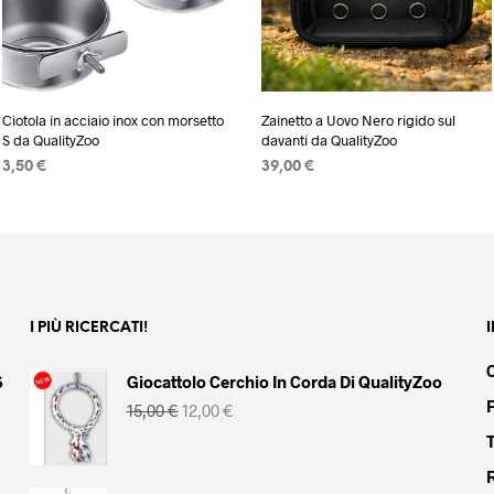
Ciotola in acciaio inox con morsetto
Zainetto a Uovo Nero rigido sul
S da QualityZoo
davanti da QualityZoo
3,50
€
39,00
€
AGGIUNGI AL CARRELLO
AGGIUNGI AL CARRELLO
I PIÙ RICERCATI!
S
Giocattolo Cerchio In Corda Di QualityZoo
Il
Il
15,00
€
12,00
€
prezzo
prezzo
originale
attuale
era:
è:
15,00 €.
12,00 €.