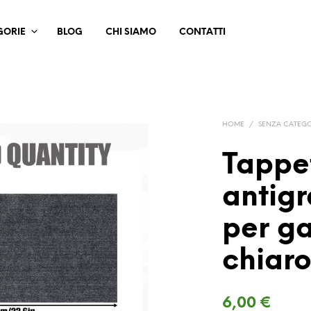
GORIE
BLOG
CHI SIAMO
CONTATTI
HOME
/
SENZA CATEG
Tappe
antigr
per ga
chiar
6,00
€