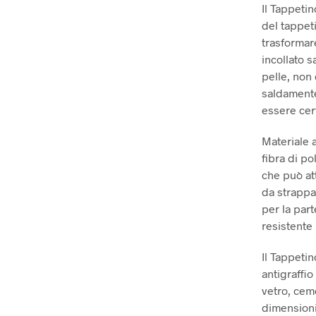
Il Tappetin
del tappeti
trasformare
incollato s
pelle, non
saldamente
essere cert
Materiale a
fibra di po
che può att
da strappar
per la par
resistente
Il Tappeti
antigraffio
vetro, ceme
dimensioni 