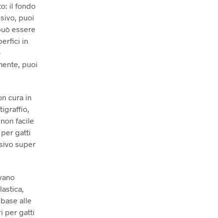
o: il fondo
esivo, puoi
 può essere
erfici in
o
mente, puoi
on cura in
tigraffio,
 non facile
 per gatti
esivo super
ivano
lastica,
 base alle
i per gatti