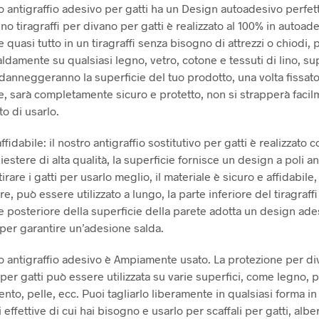
o antigraffio adesivo per gatti ha un Design autoadesivo perfett
no tiragraffi per divano per gatti è realizzato al 100% in autoad
 quasi tutto in un tiragraffi senza bisogno di attrezzi o chiodi,
aldamente su qualsiasi legno, vetro, cotone e tessuti di lino, sup
 danneggeranno la superficie del tuo prodotto, una volta fissat
, sarà completamente sicuro e protetto, non si strapperà facil
o di usarlo.
ffidabile: il nostro antigraffio sostitutivo per gatti è realizzato c
liestere di alta qualità, la superficie fornisce un design a poli an
irare i gatti per usarlo meglio, il materiale è sicuro e affidabile,
e, può essere utilizzato a lungo, la parte inferiore del tiragraffi
te posteriore della superficie della parete adotta un design ad
 per garantire un’adesione salda.
no antigraffio adesivo è Ampiamente usato. La protezione per d
 per gatti può essere utilizzata su varie superfici, come legno, p
nto, pelle, ecc. Puoi tagliarlo liberamente in qualsiasi forma in
effettive di cui hai bisogno e usarlo per scaffali per gatti, alber