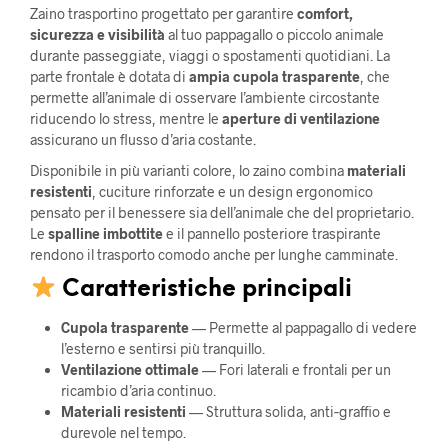
Zaino trasportino progettato per garantire
comfort,
sicurezza e visibilità
al tuo pappagallo o piccolo animale
durante passeggiate, viaggi o spostamenti quotidiani. La
parte frontale è dotata di
ampia cupola trasparente
, che
permette all’animale di osservare l’ambiente circostante
riducendo lo stress, mentre le
aperture di ventilazione
assicurano un flusso d’aria costante.
Disponibile in più varianti colore, lo zaino combina
materiali
resistenti
, cuciture rinforzate e un design ergonomico
pensato per il benessere sia dell’animale che del proprietario.
Le
spalline imbottite
e il pannello posteriore traspirante
rendono il trasporto comodo anche per lunghe camminate.
Caratteristiche principali
Cupola trasparente
— Permette al pappagallo di vedere
l’esterno e sentirsi più tranquillo.
Ventilazione ottimale
— Fori laterali e frontali per un
ricambio d’aria continuo.
Materiali resistenti
— Struttura solida, anti‑graffio e
durevole nel tempo.