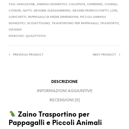
TAG:
AMAZZONE
,
ANIMALI DOMESTICI
,
CALOPSITE
,
CENERINO
,
CONIGLI
,
CONURI
,
GATTI
,
GRANDE ALESSANDRINO
,
GRANDI PARROCCHETTI
,
LORI
,
LORICHETTI
,
PAPPAGALLI DI MEDIE DIMENSIONI
,
PICCOLI ANIMALI
DOMESTICI
,
SCOIATTOLINO
,
TRASPORTINO PER PAPPAGALLI
,
TRASPORTO
,
VIAGGIO
MARCHIO:
QUALITYZOO
PREVIOUS PRODUCT
NEXT PRODUCT
DESCRIZIONE
INFORMAZIONI AGGIUNTIVE
RECENSIONI (0)
Zaino Trasportino per
Pappagalli e Piccoli Animali