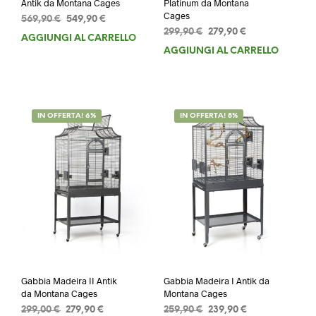
Antik da Montana Cages
Platinum da Montana
Cages
Il
Il
569,90
€
549,90
€
Il
Il
prezzo
prezzo
299,90
€
279,90
€
AGGIUNGI AL CARRELLO
prezzo
prezzo
originale
attuale
AGGIUNGI AL CARRELLO
originale
attuale
era:
è:
era:
è:
569,90 €.
549,90 €.
299,90 €.
279,90 €.
IN OFFERTA! 6%
IN OFFERTA! 8%
Gabbia Madeira II Antik
Gabbia Madeira I Antik da
da Montana Cages
Montana Cages
Il
Il
Il
Il
299,00
€
279,90
€
259,90
€
239,90
€