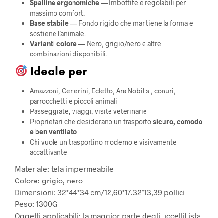
Spalline ergonomiche
— Imbottite e regolabili per
massimo comfort.
Base stabile
— Fondo rigido che mantiene la forma e
sostiene l’animale.
Varianti colore
— Nero, grigio/nero e altre
combinazioni disponibili.
Ideale per
Amazzoni, Cenerini, Ecletto, Ara Nobilis , conuri,
parrocchetti e piccoli animali
Passeggiate, viaggi, visite veterinarie
Proprietari che desiderano un trasporto
sicuro, comodo
e ben ventilato
Chi vuole un trasportino moderno e visivamente
accattivante
Materiale: tela impermeabile
Colore: grigio, nero
Dimensioni: 32*44*34 cm/12,60*17.32*13,39 pollici
Peso: 1300G
Oggetti applicabili: la maggior parte degli uccelli
Lista