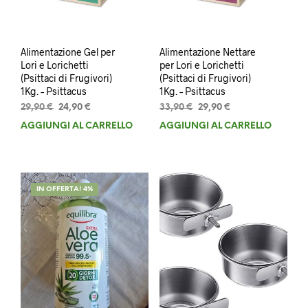
Alimentazione Gel per
Alimentazione Nettare
Lori e Lorichetti
per Lori e Lorichetti
(Psittaci di Frugivori)
(Psittaci di Frugivori)
1Kg. – Psittacus
1Kg. – Psittacus
Il
Il
Il
Il
29,90
€
24,90
€
33,90
€
29,90
€
prezzo
prezzo
prezzo
prezzo
AGGIUNGI AL CARRELLO
AGGIUNGI AL CARRELLO
originale
attuale
originale
attuale
era:
è:
era:
è:
29,90 €.
24,90 €.
33,90 €.
29,90 €.
IN OFFERTA! 4%