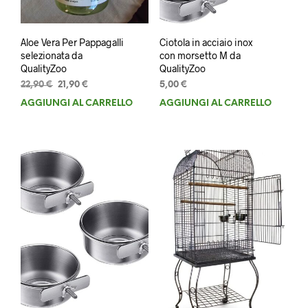
Aloe Vera Per Pappagalli
Ciotola in acciaio inox
selezionata da
con morsetto M da
QualityZoo
QualityZoo
Il
Il
22,90
€
21,90
€
5,00
€
prezzo
prezzo
AGGIUNGI AL CARRELLO
AGGIUNGI AL CARRELLO
originale
attuale
era:
è:
22,90 €.
21,90 €.