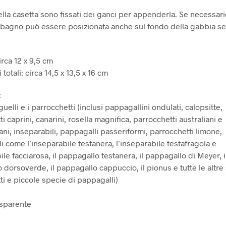
ella casetta sono fissati dei ganci per appenderla. Se necessario
 bagno può essere posizionata anche sul fondo della gabbia s
rca 12 x 9,5 cm
totali: circa 14,5 x 13,5 x 16 cm
:
inguelli e i parrocchetti (inclusi pappagallini ondulati, calopsitte,
i caprini, canarini, rosella magnifica, parrocchetti australiani e
ni, inseparabili, pappagalli passeriformi, parrocchetti limone,
i come l’inseparabile testanera, l’inseparabile testafragola e
ile facciarosa, il pappagallo testanera, il pappagallo di Meyer, i
 dorsoverde, il pappagallo cappuccio, il pionus e tutte le altre
ti e piccole specie di pappagalli)
asparente