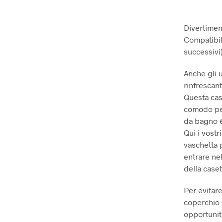
Divertimen
Compatibil
successivi
Anche gli 
rinfrescant
Questa cas
comodo per
da bagno è 
Qui i vost
vaschetta 
entrare ne
della caset
Per evitare
coperchio 
opportunità