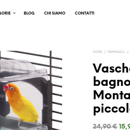
GORIE
BLOG
CHI SIAMO
CONTATTI
HOME
/
PAPPAGALLI
/
Vasch
bagno
Monta
piccol
Il
24,90
€
15