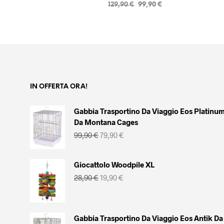
Il
Il
129,90
€
99,90
€
prezzo
prezzo
AGGIUNGI AL CARRELLO
originale
attuale
era:
è:
129,90 €.
99,90 €.
IN OFFERTA ORA!
Gabbia Trasportino Da Viaggio Eos Platinu
Da Montana Cages
Il
Il
99,90
€
79,90
€
prezzo
prezzo
originale
attuale
era:
è:
Giocattolo Woodpile XL
99,90 €.
79,90 €.
Il
Il
28,90
€
19,90
€
prezzo
prezzo
originale
attuale
era:
è:
28,90 €.
19,90 €.
Gabbia Trasportino Da Viaggio Eos Antik Da