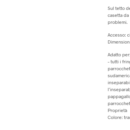
Sul tetto d
casetta da
problemi.
Accesso: ci
Dimensioni 
Adatto per
– tutti i fr
parrocchett
sudamerica
inseparabil
l’inseparab
pappagallo
parrocchet
Proprietà
Colore: tr