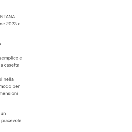
MONTANA.
one 2023 e
o
 semplice e
la casetta
i nella
n modo per
imensioni
 un
a piacevole