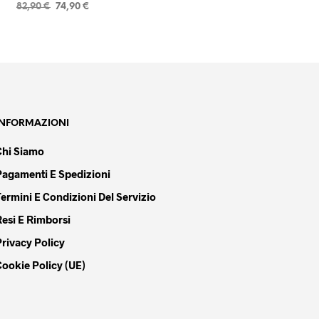
Il
Il
82,90
€
74,90
€
prezzo
prezzo
AGGIUNGI AL CARRELLO
originale
attuale
era:
è:
82,90 €.
74,90 €.
INFORMAZIONI
Chi Siamo
Pagamenti E Spedizioni
Termini E Condizioni Del Servizio
Resi E Rimborsi
Privacy Policy
Cookie Policy (UE)