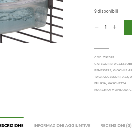
pre
9 disponibili
ori
era
24,
COD:
Z32025
CATEGORIE:
ACCESSORI
BENESSERE
,
GIOCHI E 
TAG:
ACCESSORI
,
ACQ
PULIZIA
,
VASCHETTA
MARCHIO:
MONTANA C
ESCRIZIONE
INFORMAZIONI AGGIUNTIVE
RECENSIONI (0)