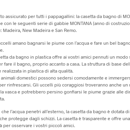
to assicurato per tutti i pappagallini: la casetta da bagno di 
e con le seguenti serie di gabbie MONTANA (anno di costruzi
): Madeira, New Madeira e San Remo.
uccelli amano bagnarsi le piume con l’acqua e fare un bel bagn
e.
etta da bagno in plastica offre ai vostri amici pennuti un modo
 fare il bagno, proprio accanto a casa. La struttura di base del
realizzata in plastica di alta qualità.
ri animali domestici possono sedersi comodamente e immergers
per rinfrescarsi. Gli uccelli più coraggiosi troveranno anche u
lla vasca e potrebbero persino gonfiarsi le piume grazie alle d
ta.
 che l’acqua penetri all’esterno, la casetta da bagno è dotata di
che protegge dagli schizzi. La casetta è trasparente e offre un
 per osservare i vostri piccoli amici.