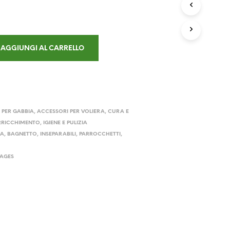
D
zzo
prezzo
O
T
ginale
attuale
T
:
è:
O
AGGIUNGI AL CARRELLO
N
90 €.
15,90 €.
E
L
C
A
R
R
 PER GABBIA
,
ACCESSORI PER VOLIERA
,
CURA E
E
ARRICCHIMENTO
,
IGIENE E PULIZIA
L
UA
,
BAGNETTO
,
INSEPARABILI
,
PARROCCHETTI
,
L
O
AGES
.