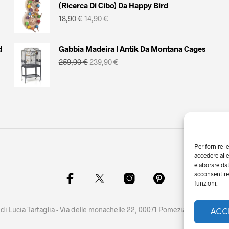
(Ricerca Di Cibo) Da Happy Bird
Il
Il
18,90
€
14,90
€
prezzo
prezzo
originale
attuale
era:
è:
d
Gabbia Madeira I Antik Da Montana Cages
18,90 €.
14,90 €.
Il
Il
259,90
€
239,90
€
prezzo
prezzo
originale
attuale
era:
è:
259,90 €.
239,90 €.
Per fornire l
accedere alle
elaborare da
acconsentire 
funzioni.
di Lucia Tartaglia - Via delle monachelle 22, 00071 Pomezia (RM) - P.IVA
ACC