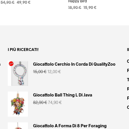
Happy Bird
Il
Il
54,90
€
49,90
€
Il
Il
prezzo
prezzo
18,90
€
15,90
€
AGGIUNGI AL CARRELLO
prezzo
prezzo
originale
attuale
AGGIUNGI AL CARRELLO
originale
attuale
era:
è:
era:
è:
54,90 €.
49,90 €.
18,90 €.
15,90 €.
I PIÙ RICERCATI!
m
Giocattolo Cerchio In Corda Di QualityZoo
Il
Il
15,00
€
12,00
€
prezzo
prezzo
originale
attuale
era:
è:
15,00 €.
12,00 €.
Giocattolo Ball Thing L Di Java
Il
Il
82,90
€
74,90
€
prezzo
prezzo
originale
attuale
era:
è:
82,90 €.
74,90 €.
Giocattolo A Forma Di 8 Per Foraging