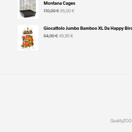
Montana Cages
Il
Il
110,00
€
95,00
€
prezzo
prezzo
originale
attuale
era:
è:
Giocattolo Jumbo Bamboo XL Da Happy Bir
110,00 €.
95,00 €.
Il
Il
54,90
€
49,90
€
prezzo
prezzo
originale
attuale
era:
è:
54,90 €.
49,90 €.
QualityZOO 