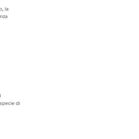
, la
enza
l
 specie di