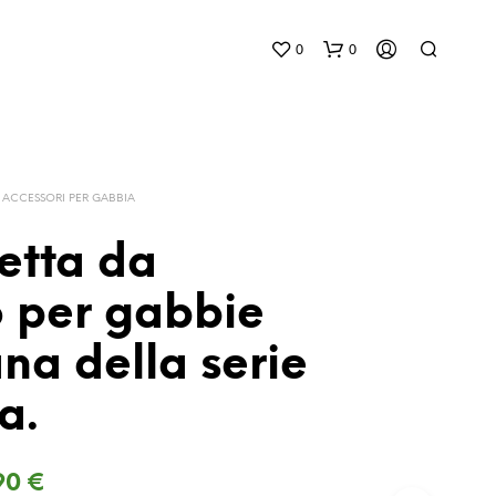
0
0
ACCESSORI PER GABBIA
etta da
 per gabbie
N
E
na della serie
S
S
U
a.
N
P
R
Il
,90
€
O