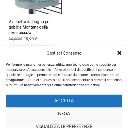
Vaschetta da bagno per
gabbie Montana della
serie piccola.
Il
Il
24,90
€
15,90
€
prezzo
prezzo
AGGIUNGI AL CARRELLO
originale
attuale
Gestisci Consenso
era:
è:
24,90 €.
15,90 €.
Per fornire le migliori esperienze, utilizziamo tecnologie come i cookie per
memorizzare e/o accedere alle informazioni del dispositivo. Il consenso a
queste tecnologie ci permetterà di elaborare dati come il comportamento di
navigazione o ID unici su questo sito. Non acconsentire o ritirare il consenso
può influire negativamente su alcune caratteristiche e funzioni.
ACCETTA
NEGA
QualityZOO di Lucia Tartaglia - Via delle monachelle 22, 00071
VISUALIZZA LE PREFERENZE
Pomezia (RM) - P.IVA 10568831001