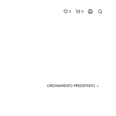
0
0
N
E
S
ORDINAMENTO PREDEFINITO
S
U
N
P
R
O