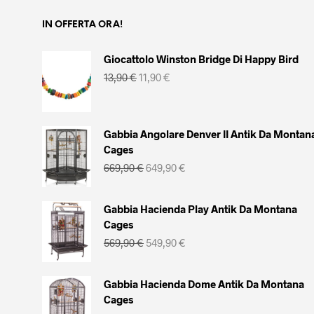
IN OFFERTA ORA!
Giocattolo Winston Bridge Di Happy Bird
Il
Il
13,90
€
11,90
€
prezzo
prezzo
originale
attuale
era:
è:
13,90 €.
11,90 €.
Gabbia Angolare Denver II Antik Da Montan
Cages
Il
Il
669,90
€
649,90
€
prezzo
prezzo
originale
attuale
era:
è:
Gabbia Hacienda Play Antik Da Montana
669,90 €.
649,90 €.
Cages
Il
Il
569,90
€
549,90
€
prezzo
prezzo
originale
attuale
era:
è:
Gabbia Hacienda Dome Antik Da Montana
569,90 €.
549,90 €.
Cages
Il
Il