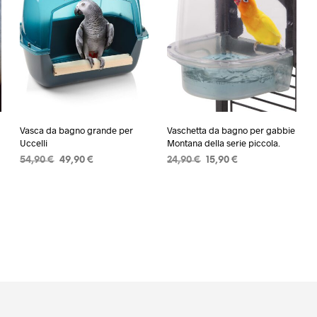
Vasca da bagno grande per
Vaschetta da bagno per gabbie
Uccelli
Montana della serie piccola.
Il
Il
Il
Il
54,90
€
49,90
€
24,90
€
15,90
€
prezzo
prezzo
prezzo
prezzo
AGGIUNGI AL CARRELLO
AGGIUNGI AL CARRELLO
originale
attuale
originale
attuale
era:
è:
era:
è:
54,90 €.
49,90 €.
24,90 €.
15,90 €.