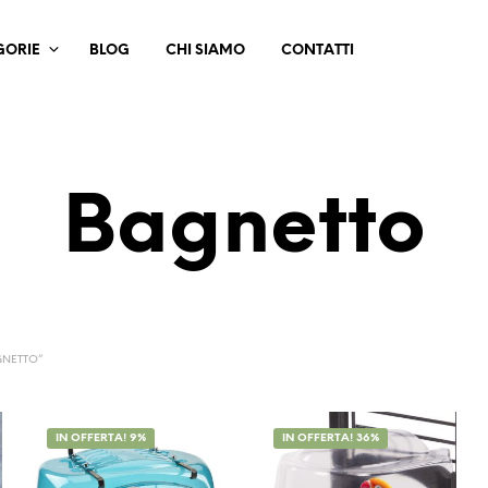
GORIE
BLOG
CHI SIAMO
CONTATTI
Bagnetto
GNETTO”
IN OFFERTA! 9%
IN OFFERTA! 36%