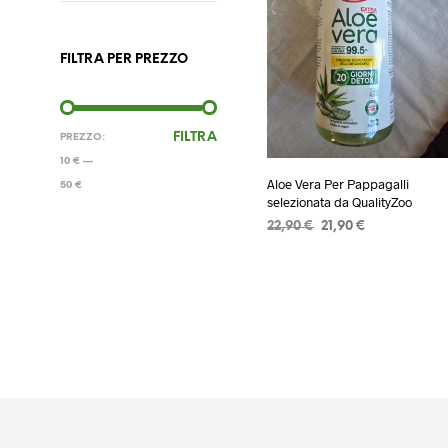
FILTRA PER PREZZO
PREZZO
PREZZO
FILTRA
PREZZO:
MIN
MAX
10 €
—
Aloe Vera Per Pappagalli
50 €
selezionata da QualityZoo
Il
Il
22,90
€
21,90
€
prezzo
prezzo
AGGIUNGI AL CARRELLO
originale
attuale
era:
è:
22,90 €.
21,90 €.