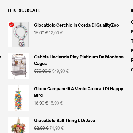
I PIÙ RICERCATI!
Giocattolo Cerchio In Corda Di QualityZoo
Il
Il
15,00
€
12,00
€
prezzo
prezzo
originale
attuale
era:
è:
15,00 €.
12,00 €.
a
Gabbia Hacienda Play Platinum Da Montana
Cages
Il
Il
569,90
€
549,90
€
prezzo
prezzo
originale
attuale
era:
è:
Gioco Campanelli A Vento Colorati Di Happy
569,90 €.
549,90 €.
Bird
Il
Il
18,90
€
15,90
€
prezzo
prezzo
originale
attuale
era:
è:
Giocattolo Ball Thing L Di Java
18,90 €.
15,90 €.
Il
Il
82,90
€
74,90
€
prezzo
prezzo