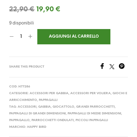
Il
Il
22,90
€
19,90
€
prezzo
prezzo
9 disponibili
originale
attuale
AGGIUNGI AL CARRELLO
era:
è:
22,90 €.
19,90 €.
SHARE THIS PRODUCT
COD:
H77286
CATEGORIE:
ACCESSORI PER GABBIA
,
ACCESSORI PER VOLIERA
,
GIOCHI E
ARRICCHIMENTO
,
PAPPAGALLI
TAG:
ACCESSORI
,
GABBIA
,
GIOCATTOLO
,
GRANDI PARROCCHETTI
,
PAPPAGALLI DI GRANDI DIMENSIONI
,
PAPPAGALLI DI MEDIE DIMENSIONI
,
PAPPAGALLO
,
PARROCCHETTI ONDULATI
,
PICCOLI PAPPAGALLI
MARCHIO:
HAPPY BIRD