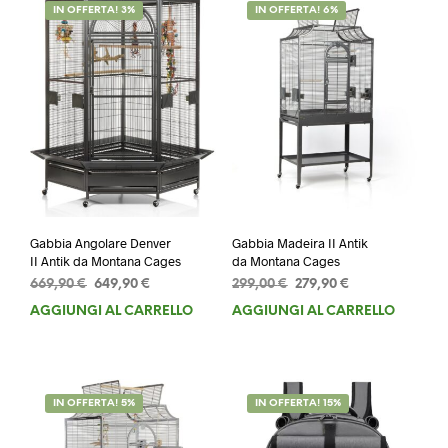
IN OFFERTA! 3%
IN OFFERTA! 6%
Gabbia Angolare Denver
Gabbia Madeira II Antik
II Antik da Montana Cages
da Montana Cages
Il
Il
Il
Il
669,90
€
649,90
€
299,00
€
279,90
€
prezzo
prezzo
prezzo
prezzo
AGGIUNGI AL CARRELLO
AGGIUNGI AL CARRELLO
originale
attuale
originale
attuale
era:
è:
era:
è:
669,90 €.
649,90 €.
299,00 €.
279,90 €.
IN OFFERTA! 5%
IN OFFERTA! 15%