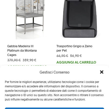
Gabbia Madeira III
Trasportino Grigio a Zaino
Platinum da Montana
per Pet
Cages
Il
Il
66,90
€
56,90
€
Il
Il
379,90
€
359,90
€
prezzo
prezzo
AGGIUNGI AL CARRELLO
prezzo
prezzo
originale
attuale
AGGIUNGI AL CARRELLO
originale
attuale
era:
è:
Gestisci Consenso
era:
è:
66,90 €.
56,90 €.
379,90 €.
359,90 €.
Per fornire le migliori esperienze, utilizziamo tecnologie come i cookie per
memorizzare e/o accedere alle informazioni del dispositivo. Il consenso a
queste tecnologie ci permetterà di elaborare dati come il comportamento di
navigazione o ID unici su questo sito. Non acconsentire o ritirare il consenso
può influire negativamente su alcune caratteristiche e funzioni.