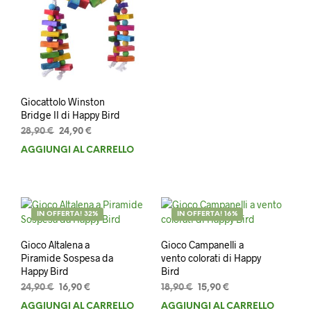
era:
è:
28,90 €.
19,90 €.
Giocattolo Winston
Bridge II di Happy Bird
Il
Il
28,90
€
24,90
€
prezzo
prezzo
AGGIUNGI AL CARRELLO
originale
attuale
era:
è:
28,90 €.
24,90 €.
IN OFFERTA! 32%
IN OFFERTA! 16%
Gioco Altalena a
Gioco Campanelli a
Piramide Sospesa da
vento colorati di Happy
Happy Bird
Bird
Il
Il
Il
Il
24,90
€
16,90
€
18,90
€
15,90
€
prezzo
prezzo
prezzo
prezzo
AGGIUNGI AL CARRELLO
AGGIUNGI AL CARRELLO