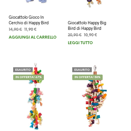
Giocattolo Gioco In
Giocattolo Happy Big
Cerchio di Happy Bird
Bird di Happy Bird
Il
Il
14,90
€
11,90
€
Il
Il
prezzo
prezzo
20,90
€
10,90
€
AGGIUNGI AL CARRELLO
prezzo
prezzo
originale
attuale
LEGGI TUTTO
originale
attuale
era:
è:
era:
è:
14,90 €.
11,90 €.
20,90 €.
10,90 €.
ESAURITO
ESAURITO
IN OFFERTA! 67%
IN OFFERTA! 50%