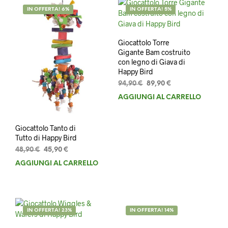
IN OFFERTA! 6%
IN OFFERTA! 5%
Giocattolo Torre
Gigante Bam costruito
con legno di Giava di
Happy Bird
Il
Il
94,90
€
89,90
€
prezzo
prezzo
AGGIUNGI AL CARRELLO
originale
attuale
era:
è:
94,90 €.
89,90 €.
Giocattolo Tanto di
Tutto di Happy Bird
Il
Il
48,90
€
45,90
€
prezzo
prezzo
AGGIUNGI AL CARRELLO
originale
attuale
era:
è:
48,90 €.
45,90 €.
IN OFFERTA! 23%
IN OFFERTA! 14%