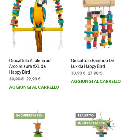
Giocattolo Altalena ad
Giocattolo Bamboo De
Arco misura XXL da
Lux da Happy Bird
Happy Bird
Il
Il
30,90
€
27,90
€
Il
Il
prezzo
prezzo
39,90
€
29,90
€
AGGIUNGI AL CARRELLO
prezzo
prezzo
originale
attuale
AGGIUNGI AL CARRELLO
originale
attuale
era:
è:
era:
è:
30,90 €.
27,90 €.
39,90 €.
29,90 €.
IN OFFERTA! 13%
ESAURITO
IN OFFERTA! 33%