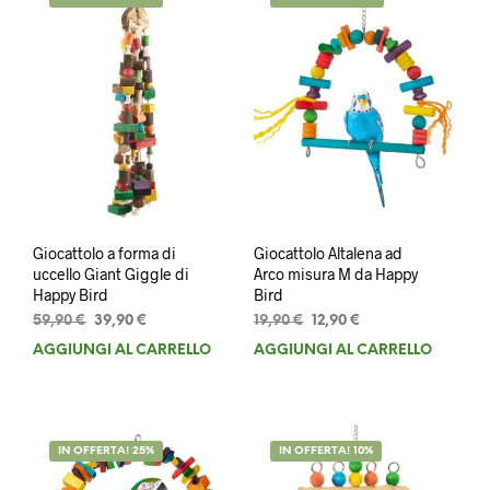
Giocattolo a forma di
Giocattolo Altalena ad
uccello Giant Giggle di
Arco misura M da Happy
Happy Bird
Bird
Il
Il
Il
Il
59,90
€
39,90
€
19,90
€
12,90
€
prezzo
prezzo
prezzo
prezzo
AGGIUNGI AL CARRELLO
AGGIUNGI AL CARRELLO
originale
attuale
originale
attuale
era:
è:
era:
è:
59,90 €.
39,90 €.
19,90 €.
12,90 €.
IN OFFERTA! 25%
IN OFFERTA! 10%