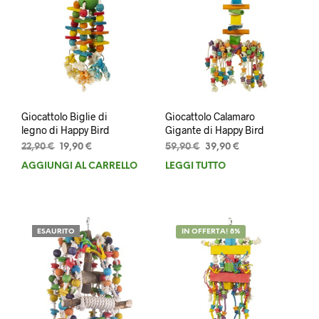
Giocattolo Biglie di
Giocattolo Calamaro
legno di Happy Bird
Gigante di Happy Bird
Il
Il
Il
Il
22,90
€
19,90
€
59,90
€
39,90
€
prezzo
prezzo
prezzo
prezzo
AGGIUNGI AL CARRELLO
LEGGI TUTTO
originale
attuale
originale
attuale
era:
è:
era:
è:
22,90 €.
19,90 €.
59,90 €.
39,90 €.
ESAURITO
IN OFFERTA! 8%