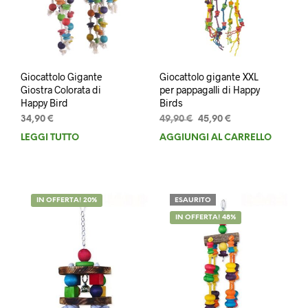
Giocattolo Gigante
Giocattolo gigante XXL
Giostra Colorata di
per pappagalli di Happy
Happy Bird
Birds
Il
Il
34,90
€
49,90
€
45,90
€
prezzo
prezzo
LEGGI TUTTO
AGGIUNGI AL CARRELLO
originale
attuale
era:
è:
49,90 €.
45,90 €.
IN OFFERTA! 20%
ESAURITO
IN OFFERTA! 48%