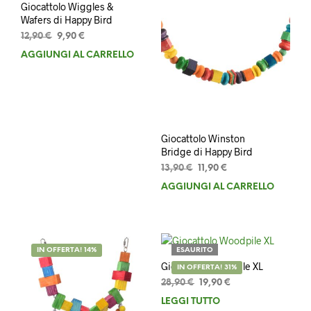
Giocattolo Wiggles &
Wafers di Happy Bird
Il
Il
12,90
€
9,90
€
prezzo
prezzo
AGGIUNGI AL CARRELLO
originale
attuale
era:
è:
12,90 €.
9,90 €.
Giocattolo Winston
Bridge di Happy Bird
Il
Il
13,90
€
11,90
€
prezzo
prezzo
AGGIUNGI AL CARRELLO
originale
attuale
era:
è:
13,90 €.
11,90 €.
IN OFFERTA! 14%
ESAURITO
Giocattolo Woodpile XL
IN OFFERTA! 31%
Il
Il
28,90
€
19,90
€
prezzo
prezzo
LEGGI TUTTO
originale
attuale