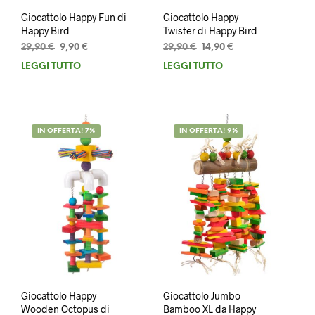
Giocattolo Happy Fun di
Giocattolo Happy
Happy Bird
Twister di Happy Bird
Il
Il
Il
Il
29,90
€
9,90
€
29,90
€
14,90
€
prezzo
prezzo
prezzo
prezzo
LEGGI TUTTO
LEGGI TUTTO
originale
attuale
originale
attuale
era:
è:
era:
è:
29,90 €.
9,90 €.
29,90 €.
14,90 €.
IN OFFERTA! 7%
IN OFFERTA! 9%
Giocattolo Happy
Giocattolo Jumbo
Wooden Octopus di
Bamboo XL da Happy