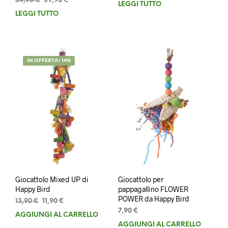
59,90
€
39,90
€
LEGGI TUTTO
prezzo
prezzo
originale
attuale
LEGGI TUTTO
originale
attuale
era:
è:
era:
è:
109,90 €.
69,90 €.
59,90 €.
39,90 €.
IN OFFERTA! 14%
Giocattolo Mixed UP di
Giocattolo per
Happy Bird
pappagallino FLOWER
POWER da Happy Bird
Il
Il
13,90
€
11,90
€
prezzo
prezzo
7,90
€
AGGIUNGI AL CARRELLO
originale
attuale
AGGIUNGI AL CARRELLO