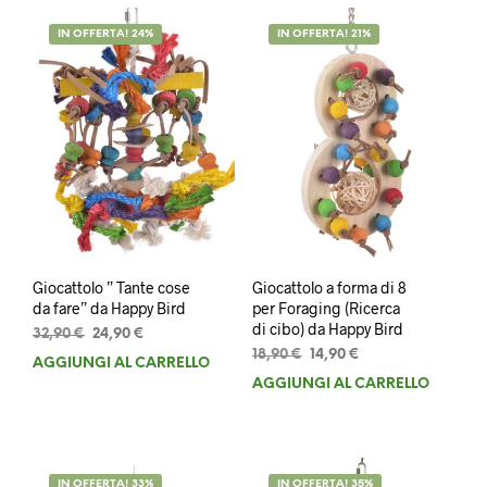
IN OFFERTA! 24%
IN OFFERTA! 21%
Giocattolo ” Tante cose
Giocattolo a forma di 8
da fare” da Happy Bird
per Foraging (Ricerca
di cibo) da Happy Bird
Il
Il
32,90
€
24,90
€
prezzo
prezzo
Il
Il
18,90
€
14,90
€
AGGIUNGI AL CARRELLO
originale
attuale
prezzo
prezzo
AGGIUNGI AL CARRELLO
era:
è:
originale
attuale
32,90 €.
24,90 €.
era:
è:
18,90 €.
14,90 €.
IN OFFERTA! 33%
IN OFFERTA! 35%