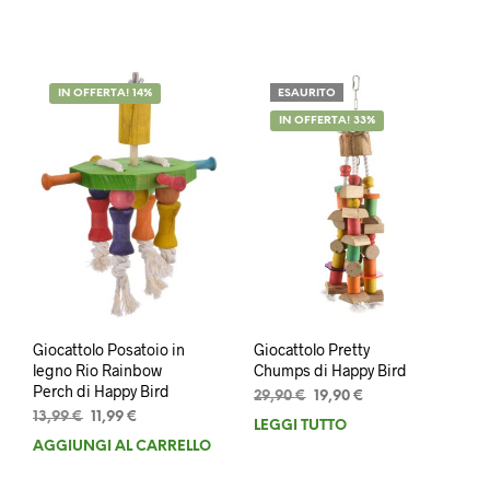
era:
è:
13,90 €.
11,90 €.
IN OFFERTA! 14%
ESAURITO
IN OFFERTA! 33%
Giocattolo Posatoio in
Giocattolo Pretty
legno Rio Rainbow
Chumps di Happy Bird
Perch di Happy Bird
Il
Il
29,90
€
19,90
€
Il
Il
prezzo
prezzo
13,99
€
11,99
€
LEGGI TUTTO
prezzo
prezzo
originale
attuale
AGGIUNGI AL CARRELLO
originale
attuale
era:
è:
era:
è:
29,90 €.
19,90 €.