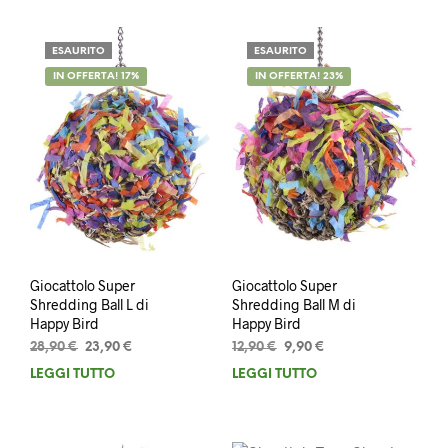
13,99 €.
11,99 €.
ESAURITO
ESAURITO
IN OFFERTA! 17%
IN OFFERTA! 23%
Giocattolo Super
Giocattolo Super
Shredding Ball L di
Shredding Ball M di
Happy Bird
Happy Bird
Il
Il
Il
Il
28,90
€
23,90
€
12,90
€
9,90
€
prezzo
prezzo
prezzo
prezzo
LEGGI TUTTO
LEGGI TUTTO
originale
attuale
originale
attuale
era:
è:
era:
è:
28,90 €.
23,90 €.
12,90 €.
9,90 €.