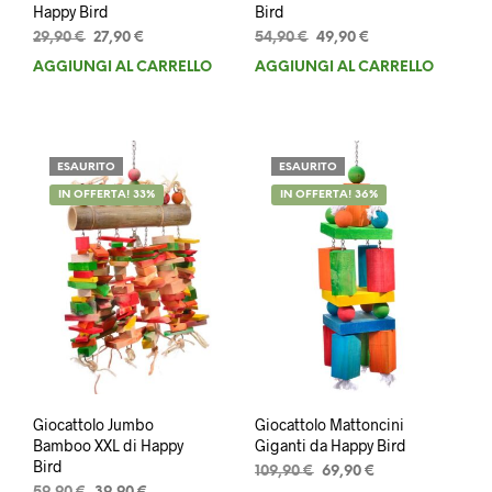
Happy Bird
Bird
Il
Il
Il
Il
29,90
€
27,90
€
54,90
€
49,90
€
prezzo
prezzo
prezzo
prezzo
AGGIUNGI AL CARRELLO
AGGIUNGI AL CARRELLO
originale
attuale
originale
attuale
era:
è:
era:
è:
29,90 €.
27,90 €.
54,90 €.
49,90 €.
ESAURITO
ESAURITO
IN OFFERTA! 33%
IN OFFERTA! 36%
Giocattolo Jumbo
Giocattolo Mattoncini
Bamboo XXL di Happy
Giganti da Happy Bird
Bird
Il
Il
109,90
€
69,90
€
Il
Il
prezzo
prezzo