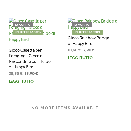
originale
attuale
originale
attuale
era:
è:
era:
è:
24,90 €.
16,90 €.
18,90 €.
15,90 €.
ESAURITO
ESAURITO
IN OFFERTA! 31%
IN OFFERTA! 28%
Gioco Rainbow Bridge
di Happy Bird
Gioco Casetta per
Il
Il
10,90
€
7,90
€
Foraging , Gioca a
prezzo
prezzo
LEGGI TUTTO
Nascondino con il cibo
originale
attuale
di Happy Bird
era:
è:
10,90 €.
7,90 €.
Il
Il
28,90
€
19,90
€
prezzo
prezzo
LEGGI TUTTO
originale
attuale
era:
è:
28,90 €.
19,90 €.
NO MORE ITEMS AVAILABLE.