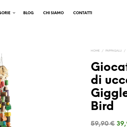
GORIE
BLOG
CHI SIAMO
CONTATTI
HOME
/
PAPPAGALLI
/
Gioca
di ucc
Giggl
Bird
Il
59,90
€
39