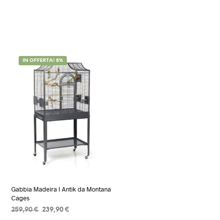
IN OFFERTA! 8%
Gabbia Madeira I Antik da Montana
Cages
Il
Il
259,90
€
239,90
€
prezzo
prezzo