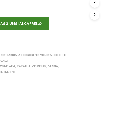
D
zzo
prezzo
O
T
ginale
attuale
T
:
è:
O
AGGIUNGI AL CARRELLO
N
90 €.
39,90 €.
E
L
C
A
R
R
 PER GABBIA
,
ACCESSORI PER VOLIERA
,
GIOCHI E
E
GALLI
L
ZONE
,
ARA
,
CACATUA
,
CENERINO
,
GABBIA
,
L
DIMENSIONI
O
.