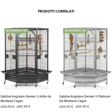
PRODOTTI CORRELATI
IN OFFERTA! 3%
IN OFFERTA! 3%
Gabbia Angolare Denver II Antik da
Gabbia Angolare Denver II Platinum
Montana Cages
Da Montana Cages
Il
Il
Il
Il
669,90
€
649,90
€
669,90
€
649,90
€
prezzo
prezzo
prezzo
prezzo