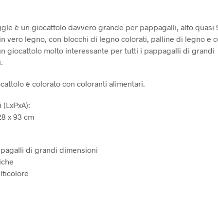
iggle è un giocattolo davvero grande per pappagalli, alto quasi
in vero legno, con blocchi di legno colorati, palline di legno e 
n giocattolo molto interessante per tutti i pappagalli di grandi
.
attolo è colorato con coloranti alimentari.
 (LxPxA):
28 x 93 cm
appagalli di grandi dimensioni
iche
lticolore