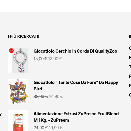
AGGIUNGI AL CARRELLO
AGGIUNGI AL CARRELLO
originale
attuale
originale
attuale
era:
è:
era:
è:
669,90 €.
649,90 €.
669,90 €.
649,90 €.
I PIÙ RICERCATI!
Giocattolo Cerchio In Corda Di QualityZoo
Il
Il
15,00
€
12,00
€
prezzo
prezzo
originale
attuale
era:
è:
15,00 €.
12,00 €.
Giocattolo " Tante Cose Da Fare" Da Happy
Bird
Il
Il
32,90
€
24,90
€
prezzo
prezzo
originale
attuale
era:
è:
y
Alimentazione Estrusi ZuPreem FruitBlend
32,90 €.
24,90 €.
M 1Kg. - ZuPreem
Il
Il
24,90
€
19,90
€