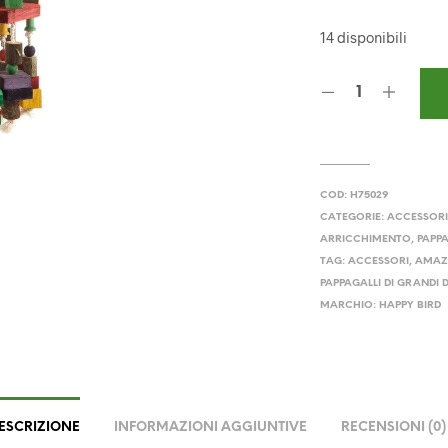
pre
14 disponibili
ori
era
59,
COD:
H75029
CATEGORIE:
ACCESSORI
ARRICCHIMENTO
,
PAPPA
TAG:
ACCESSORI
,
AMAZ
PAPPAGALLI DI GRANDI 
MARCHIO:
HAPPY BIRD
ESCRIZIONE
INFORMAZIONI AGGIUNTIVE
RECENSIONI (0)