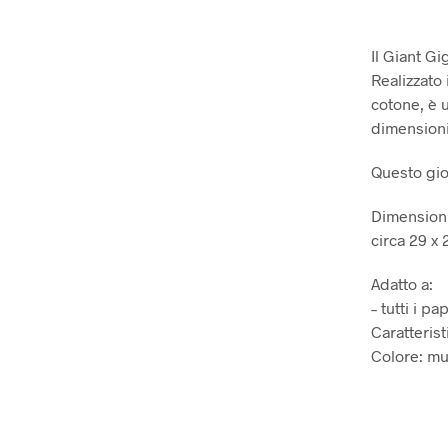
Il Giant G
Realizzato 
cotone, è u
dimensioni
Questo gioc
Dimensioni
circa 29 x 
Adatto a:
– tutti i p
Caratterist
Colore: mu