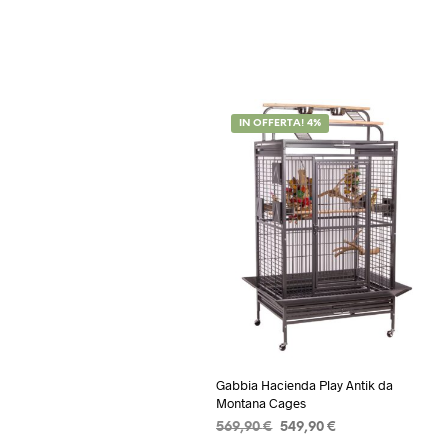
IN OFFERTA! 4%
Gabbia Hacienda Play Antik da
Montana Cages
Il
Il
569,90
€
549,90
€
prezzo
prezzo