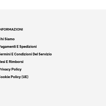
AGGIUNGI AL CARRELLO
originale
attuale
era:
è:
259,90 €.
239,90 €.
INFORMAZIONI
Chi Siamo
Pagamenti E Spedizioni
Termini E Condizioni Del Servizio
Resi E Rimborsi
Privacy Policy
Cookie Policy (UE)