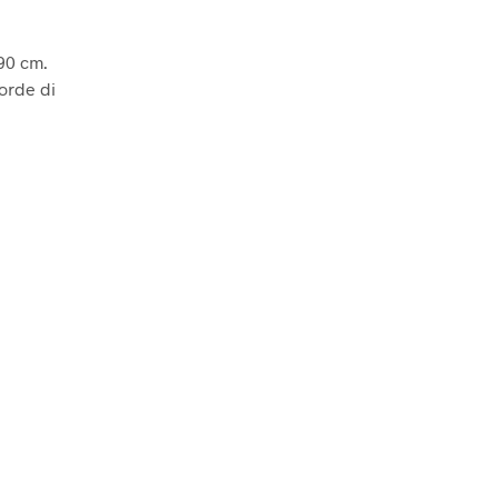
 90 cm.
corde di