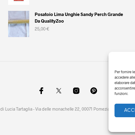
prezzo
prezzo
originale
attuale
era:
è:
Posatoio Lima Unghie Sandy Perch Grande
24,90 €.
19,90 €.
Da QualityZoo
25,00
€
Per fornire l
accedere alle
elaborare da
acconsentire 
funzioni.
di Lucia Tartaglia - Via delle monachelle 22, 00071 Pomezia (RM) - P.IVA
ACC