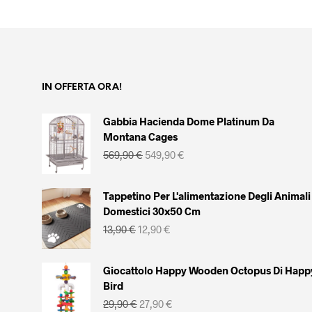
AGGIUNGI AL CARRELLO
originale
attuale
era:
è:
569,90 €.
549,90 €.
IN OFFERTA ORA!
Gabbia Hacienda Dome Platinum Da
Montana Cages
Il
Il
569,90
€
549,90
€
prezzo
prezzo
originale
attuale
era:
è:
Tappetino Per L'alimentazione Degli Animali
569,90 €.
549,90 €.
Domestici 30x50 Cm
Il
Il
13,90
€
12,90
€
prezzo
prezzo
originale
attuale
era:
è:
Giocattolo Happy Wooden Octopus Di Happ
13,90 €.
12,90 €.
Bird
Il
Il
29,90
€
27,90
€