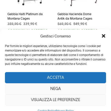
Gabbia Haiti Platinum da
Gabbia Hacienda Dome
Montana Cages
Antik da Montana Cages
Il
Il
Il
Il
359,90
€
339,90
€
569,90
€
549,90
€
prezzo
prezzo
prezzo
prezzo
AGGIUNGI AL CARRELLO
AGGIUNGI AL CARRELLO
originale
attuale
originale
attuale
Gestisci Consenso
era:
è:
era:
è:
359,90 €.
339,90 €.
569,90 €.
549,90 €.
Per fornire le migliori esperienze, utilizziamo tecnologie come i cookie per
memorizzare e/o accedere alle informazioni del dispositivo. Il consenso a
queste tecnologie ci permetterà di elaborare dati come il comportamento di
navigazione o ID unici su questo sito. Non acconsentire o ritirare il consenso
può influire negativamente su alcune caratteristiche e funzioni.
ACCETTA
NEGA
QualityZOO di Lucia Tartaglia - Via delle monachelle 22, 00071
VISUALIZZA LE PREFERENZE
Pomezia (RM) - P.IVA 10568831001
Cookie Policy
Privacy Policy