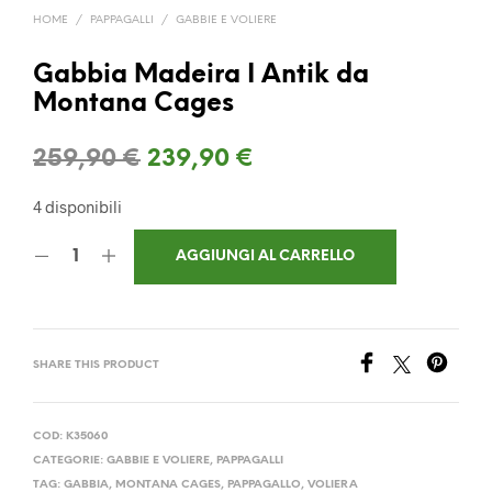
HOME
/
PAPPAGALLI
/
GABBIE E VOLIERE
Gabbia Madeira I Antik da
Montana Cages
Il
Il
259,90
€
239,90
€
prezzo
prezzo
4 disponibili
originale
attuale
AGGIUNGI AL CARRELLO
era:
è:
259,90 €.
239,90 €.
SHARE THIS PRODUCT
COD:
K35060
CATEGORIE:
GABBIE E VOLIERE
,
PAPPAGALLI
TAG:
GABBIA
,
MONTANA CAGES
,
PAPPAGALLO
,
VOLIERA