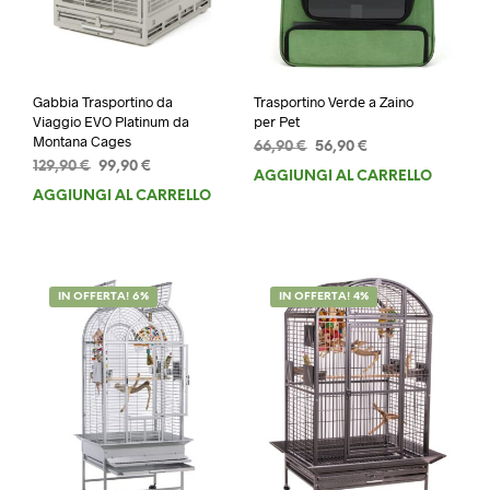
Gabbia Trasportino da
Trasportino Verde a Zaino
Viaggio EVO Platinum da
per Pet
Montana Cages
Il
Il
66,90
€
56,90
€
Il
Il
129,90
€
99,90
€
prezzo
prezzo
AGGIUNGI AL CARRELLO
prezzo
prezzo
originale
attuale
AGGIUNGI AL CARRELLO
originale
attuale
era:
è:
era:
è:
66,90 €.
56,90 €.
129,90 €.
99,90 €.
IN OFFERTA! 6%
IN OFFERTA! 4%