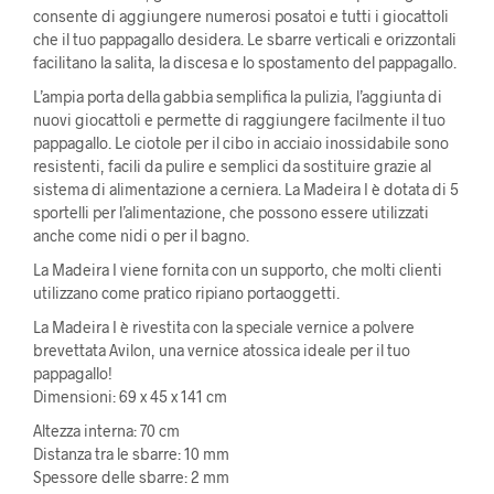
consente di aggiungere numerosi posatoi e tutti i giocattoli
che il tuo pappagallo desidera. Le sbarre verticali e orizzontali
facilitano la salita, la discesa e lo spostamento del pappagallo.
L’ampia porta della gabbia semplifica la pulizia, l’aggiunta di
nuovi giocattoli e permette di raggiungere facilmente il tuo
pappagallo. Le ciotole per il cibo in acciaio inossidabile sono
resistenti, facili da pulire e semplici da sostituire grazie al
sistema di alimentazione a cerniera. La Madeira I è dotata di 5
sportelli per l’alimentazione, che possono essere utilizzati
anche come nidi o per il bagno.
La Madeira I viene fornita con un supporto, che molti clienti
utilizzano come pratico ripiano portaoggetti.
La Madeira I è rivestita con la speciale vernice a polvere
brevettata Avilon, una vernice atossica ideale per il tuo
pappagallo!
Dimensioni: 69 x 45 x 141 cm
Altezza interna: 70 cm
Distanza tra le sbarre: 10 mm
Spessore delle sbarre: 2 mm