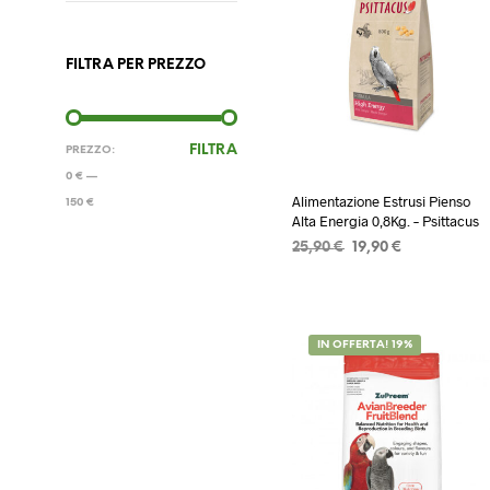
FILTRA PER PREZZO
PREZZO
PREZZO
FILTRA
PREZZO:
MIN
MAX
0 €
—
Alimentazione Estrusi Pienso
150 €
Alta Energia 0,8Kg. – Psittacus
Il
Il
25,90
€
19,90
€
prezzo
prezzo
AGGIUNGI AL CARRELLO
originale
attuale
era:
è:
25,90 €.
19,90 €.
IN OFFERTA! 19%