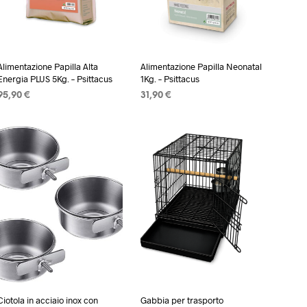
Alimentazione Papilla Alta
Alimentazione Papilla Neonatal
Energia PLUS 5Kg. – Psittacus
1Kg. – Psittacus
95,90
€
31,90
€
AGGIUNGI AL CARRELLO
AGGIUNGI AL CARRELLO
Ciotola in acciaio inox con
Gabbia per trasporto