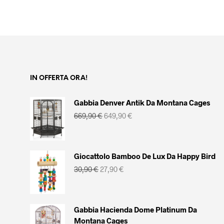
IN OFFERTA ORA!
Gabbia Denver Antik Da Montana Cages
Il
Il
669,90
€
649,90
€
prezzo
prezzo
originale
attuale
era:
è:
669,90 €.
649,90 €.
Giocattolo Bamboo De Lux Da Happy Bird
Il
Il
30,90
€
27,90
€
prezzo
prezzo
originale
attuale
era:
è:
30,90 €.
27,90 €.
Gabbia Hacienda Dome Platinum Da
Montana Cages