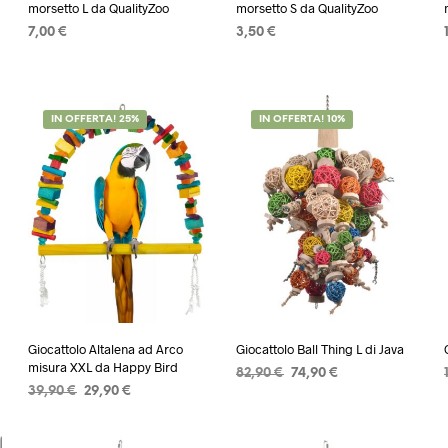
morsetto L da QualityZoo
morsetto S da QualityZoo
7,00
€
3,50
€
AGGIUNGI AL CARRELLO
AGGIUNGI AL CARRELLO
IN OFFERTA! 25%
IN OFFERTA! 10%
Giocattolo Altalena ad Arco
Giocattolo Ball Thing L di Java
misura XXL da Happy Bird
Il
Il
82,90
€
74,90
€
Il
Il
39,90
€
29,90
€
prezzo
prezzo
AGGIUNGI AL CARRELLO
prezzo
prezzo
originale
attuale
AGGIUNGI AL CARRELLO
originale
attuale
era:
è:
era:
è: