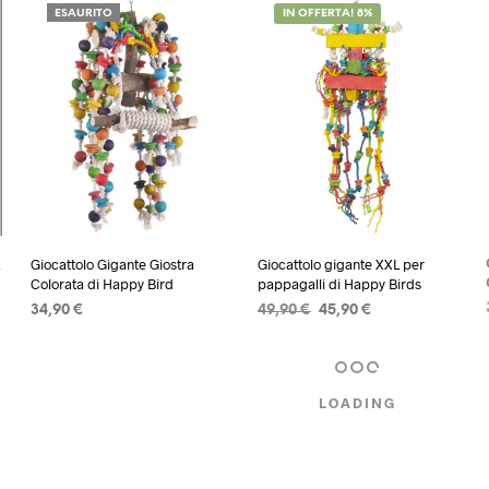
82,90 €.
74,90 €.
ESAURITO
IN OFFERTA! 8%
39,90 €.
29,90 €.
L
Giocattolo Gigante Giostra
Giocattolo gigante XXL per
Colorata di Happy Bird
pappagalli di Happy Birds
Il
Il
34,90
€
49,90
€
45,90
€
prezzo
prezzo
LEGGI TUTTO
AGGIUNGI AL CARRELLO
originale
attuale
era:
è:
49,90 €.
45,90 €.
LOADING