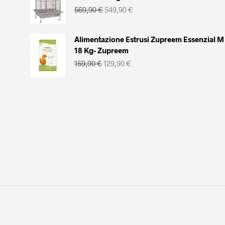
Il
Il
569,90
€
549,90
€
prezzo
prezzo
originale
attuale
era:
è:
Alimentazione Estrusi Zupreem Essenzial M
569,90 €.
549,90 €.
18 Kg- Zupreem
Il
Il
159,90
€
129,90
€
prezzo
prezzo
originale
attuale
era:
è:
159,90 €.
129,90 €.