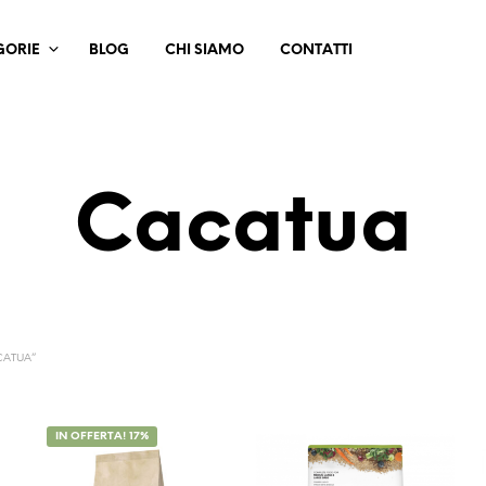
GORIE
BLOG
CHI SIAMO
CONTATTI
Cacatua
CATUA”
IN OFFERTA! 17%