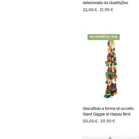
selezionata da QualityZoo
Il
Il
22,90
€
21,90
€
prezzo
prezzo
AGGIUNGI AL CARRELLO
originale
attuale
era:
è:
22,90 €.
21,90 €.
IN OFFERTA! 33%
Giocattolo a forma di uccello
Giant Giggle di Happy Bird
Il
Il
59,90
€
39,90
€
prezzo
prezzo
AGGIUNGI AL CARRELLO
originale
attuale
era:
è: