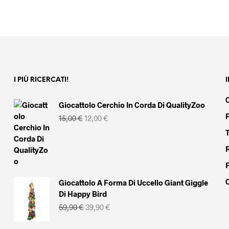
I PIÙ RICERCATI!
Giocattolo Cerchio In Corda Di QualityZoo
Il
Il
15,00
€
12,00
€
prezzo
prezzo
originale
attuale
era:
è:
15,00 €.
12,00 €.
Giocattolo A Forma Di Uccello Giant Giggle
Di Happy Bird
Il
Il
59,90
€
39,90
€
prezzo
prezzo
originale
attuale