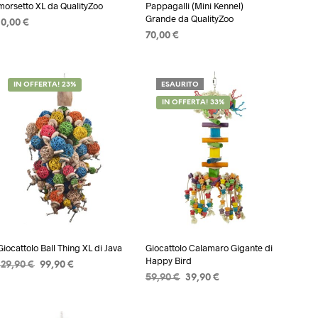
morsetto XL da QualityZoo
Pappagalli (Mini Kennel)
Grande da QualityZoo
10,00
€
70,00
€
AGGIUNGI AL CARRELLO
AGGIUNGI AL CARRELLO
IN OFFERTA! 23%
ESAURITO
IN OFFERTA! 33%
Giocattolo Ball Thing XL di Java
Giocattolo Calamaro Gigante di
Happy Bird
Il
Il
129,90
€
99,90
€
Il
Il
prezzo
prezzo
59,90
€
39,90
€
AGGIUNGI AL CARRELLO
prezzo
prezzo
originale
attuale
LEGGI TUTTO
originale
attuale
era:
è:
era:
è: