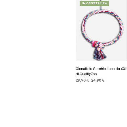
IN OFFERTA! 17%
59,90 €.
39,90 €.
Giocattolo Cerchio in corda XX
di QualityZoo
Il
Il
29,90
€
24,90
€
prezzo
prezzo
AGGIUNGI AL CARRELLO
originale
attuale
era:
è:
29,90 €.
24,90 €.