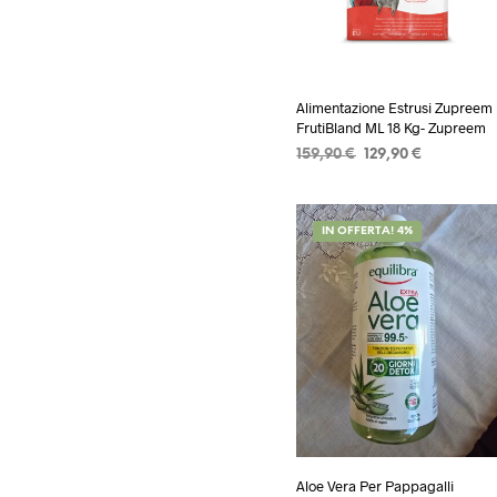
Alimentazione Estrusi Zupreem
FrutiBland ML 18 Kg- Zupreem
Il
Il
159,90
€
129,90
€
prezzo
prezzo
AGGIUNGI AL CARRELLO
originale
attuale
era:
è:
IN OFFERTA! 4%
159,90 €.
129,90 €.
Aloe Vera Per Pappagalli