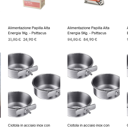
Alimentazione Papilla Alta
Alimentazione Papilla Alta
Energia 1Kg. – Psittacus
Energia 5Kg. – Psittacus
Il
Il
Il
Il
31,90
€
24,90
€
94,90
€
84,90
€
prezzo
prezzo
prezzo
prezzo
AGGIUNGI AL CARRELLO
AGGIUNGI AL CARRELLO
originale
attuale
originale
attuale
era:
è:
era:
è:
31,90 €.
24,90 €.
94,90 €.
84,90 €.
Ciotola in acciaio inox con
Ciotola in acciaio inox con