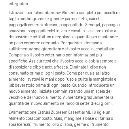
integratori.
Istruzioni per l’alimentazione: Alimento completo per uccelli di
taglia medio-grande e grande: parrocchetti, caicchi,
pappagalli cenerini africani, pappagalli del Senegal, pappagalli
amazzoni, pappagalli ecletto, ara e cacatua. Lasciare il cibo a
disposizione ad libitum e regolare le quantità per mantenere
un peso corporeo adeguato. Per qualsiasi domanda
sull’alimentazione giornaliera del vostro uccello, contattate
Compana o il vostro veterinario per informazioni più
specifiche. Assicuratevi che il vostro uccello abbia sempre a
disposizione cibo e acqua fresca. Eliminate il cibo non
consumato prima di ogni pasto. Come per qualsiasi altro
alimento, lavatevi le mani dopo l’uso e pulite la mangiatoia e
l’abbeveratoio prima di ogni pasto. Quando introducete un
nuovo alimento, iniziate somministrando una miscela del
vecchio e del nuovo alimento. Aumentate gradualmente la
quantità del nuovo alimento nell’arco di sette-dieci giorni.
L’Alimentazione Estrusi Zupreem Essential ML 18 Kg è un
Alimento così composto: Mais, mangime a base di farina di
soia (cereali), frumento, olio di soia, germe di frumento,