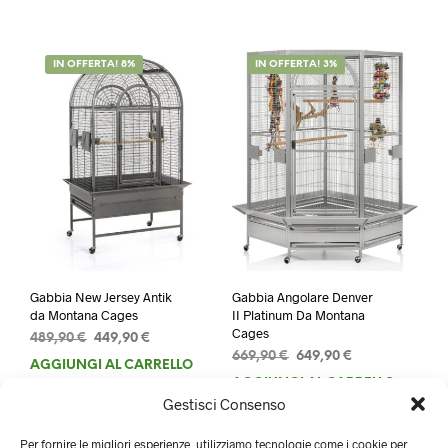
era:
è:
era:
è:
129,90 €.
99,90 €.
99,90 €.
79,90 €.
IN OFFERTA! 8%
IN OFFERTA! 3%
Gabbia New Jersey Antik
Gabbia Angolare Denver
da Montana Cages
II Platinum Da Montana
Cages
Il
Il
489,90
€
449,90
€
Il
Il
prezzo
prezzo
669,90
€
649,90
€
AGGIUNGI AL CARRELLO
prezzo
prezzo
originale
attuale
AGGIUNGI AL CARRELLO
originale
attuale
era:
è:
Gestisci Consenso
era:
è:
489,90 €.
449,90 €.
669,90 €.
649,90 €.
Per fornire le migliori esperienze, utilizziamo tecnologie come i cookie per