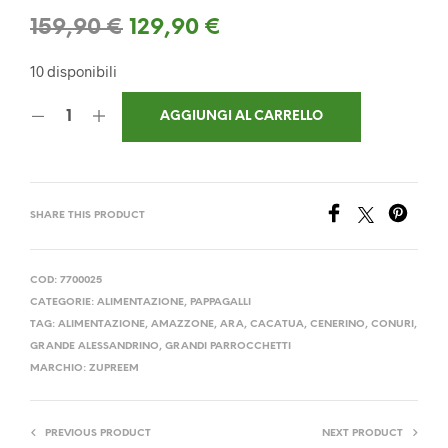
Il
Il
159,90
€
129,90
€
prezzo
prezzo
10 disponibili
originale
attuale
AGGIUNGI AL CARRELLO
era:
è:
159,90 €.
129,90 €.
SHARE THIS PRODUCT
COD:
7700025
CATEGORIE:
ALIMENTAZIONE
,
PAPPAGALLI
TAG:
ALIMENTAZIONE
,
AMAZZONE
,
ARA
,
CACATUA
,
CENERINO
,
CONURI
,
GRANDE ALESSANDRINO
,
GRANDI PARROCCHETTI
MARCHIO:
ZUPREEM
PREVIOUS PRODUCT
NEXT PRODUCT