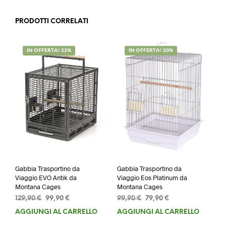
PRODOTTI CORRELATI
IN OFFERTA! 23%
IN OFFERTA! 20%
Gabbia Trasportino da
Gabbia Trasportino da
Viaggio EVO Antik da
Viaggio Eos Platinum da
Montana Cages
Montana Cages
Il
Il
Il
Il
129,90
€
99,90
€
99,90
€
79,90
€
prezzo
prezzo
prezzo
prezzo
AGGIUNGI AL CARRELLO
AGGIUNGI AL CARRELLO
originale
attuale
originale
attuale