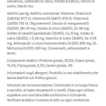
saccarosio, carbonato di calcio, fosfato bicalcico, cloruro di
sodio, lolla di riso.
Additivi per kg: Additivi nutrizionali. Vitamine: Vitamina A
(3a672a): 8177 UI; Vitamina D3 (3a671): 819 UI; Vitamina E
(3a700): 192 UI. Oligoelementi: Ossido di manganese(II)
(3b502), Mn: 81 mg; Ossido di zinco (3b603), Zn: 66 mg;
Solfato di rame(II) pentaidrato (3b405), Cu: 9 mg; Iodato di
calcio (3b202), I: 0,38 mg; Selenito di sodio (3b801), Se: 0,09
mg. Aminoacidi: L-Lisina monocloridrato (3c322): 800 mg; DL-
Metionina (3c301): 400 mg. Conservanti, antiossidanti e
aromi.
Componenti analitici: Proteine ​​grezze, 20,6%; Grassi grezzi,
10,2%; Fibra grezza, 2,3%; Ceneri grezze, 4%
Informazioni sugli allergeni: Prodotto in uno stabilimento che
lavora arachidi e/o frutta a guscio.
Istruzioni per la conservazione: Conservare in un luogo fresco
e asciutto, al riparo da parassiti e insetti. Dopo ogni utilizzo,
espellere con cura l’aria dalla confezione e richiuderla.
Verificare la data e il numero di lotto su ogni confezione.