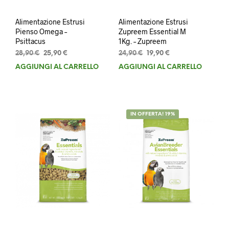
Alimentazione Estrusi
Alimentazione Estrusi
Pienso Omega –
Zupreem Essential M
Psittacus
1Kg. – Zupreem
Il
Il
Il
Il
28,90
€
25,90
€
24,90
€
19,90
€
prezzo
prezzo
prezzo
prezzo
AGGIUNGI AL CARRELLO
AGGIUNGI AL CARRELLO
originale
attuale
originale
attuale
era:
è:
era:
è:
28,90 €.
25,90 €.
24,90 €.
19,90 €.
IN OFFERTA! 19%