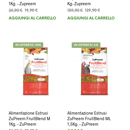
1Kg. – Zupreem
Kg- Zupreem
Il
Il
Il
Il
24,90
€
19,90
€
159,90
€
129,90
€
prezzo
prezzo
prezzo
prezzo
AGGIUNGI AL CARRELLO
AGGIUNGI AL CARRELLO
originale
attuale
originale
attuale
era:
è:
era:
è:
24,90 €.
19,90 €.
159,90 €.
129,90 €.
IN OFFERTA! 20%
IN OFFERTA! 6%
Alimentazione Estrusi
Alimentazione Estrusi
ZuPreem FruitBlend M
ZuPreem FruitBlend ML
1Kg. – ZuPreem
1,5Kg. – ZuPreem