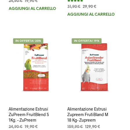
Il
Il
24,90
€
19,90
€
Valutato
prezzo
prezzo
Il
Il
31,90
€
29,90
€
5.00
AGGIUNGI AL CARRELLO
su 5
originale
attuale
prezzo
prezzo
AGGIUNGI AL CARRELLO
era:
è:
originale
attuale
24,90 €.
19,90 €.
era:
è:
31,90 €.
29,90 €.
IN OFFERTA! 20%
IN OFFERTA! 19%
Alimentazione Estrusi
Alimentazione Estrusi
ZuPreem FruitBlend S
Zupreem FrutiBland M
1Kg. – ZuPreem
18 Kg- Zupreem
Il
Il
Il
Il
24,90
€
19,90
€
159,90
€
129,90
€