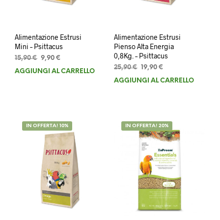
Alimentazione Estrusi
Alimentazione Estrusi
Mini – Psittacus
Pienso Alta Energia
0,8Kg. – Psittacus
Il
Il
15,90
€
9,90
€
prezzo
prezzo
Il
Il
25,90
€
19,90
€
AGGIUNGI AL CARRELLO
originale
attuale
prezzo
prezzo
AGGIUNGI AL CARRELLO
era:
è:
originale
attuale
15,90 €.
9,90 €.
era:
è:
25,90 €.
19,90 €.
IN OFFERTA! 10%
IN OFFERTA! 20%