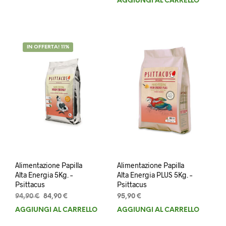
AGGIUNGI AL CARRELLO
era:
è:
originale
attuale
159,90 €.
129,90 €.
era:
è:
33,90 €.
29,90 €.
IN OFFERTA! 11%
Alimentazione Papilla
Alimentazione Papilla
Alta Energia 5Kg. –
Alta Energia PLUS 5Kg. –
Psittacus
Psittacus
Il
Il
94,90
€
84,90
€
95,90
€
prezzo
prezzo
AGGIUNGI AL CARRELLO
AGGIUNGI AL CARRELLO
originale
attuale
era:
è: