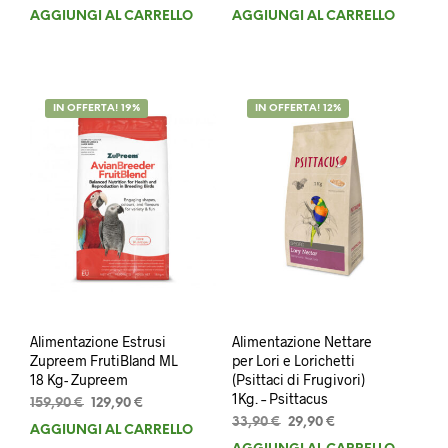
prezzo
prezzo
prezzo
prezzo
AGGIUNGI AL CARRELLO
AGGIUNGI AL CARRELLO
originale
attuale
originale
attuale
era:
è:
era:
è:
24,90 €.
19,90 €.
159,90 €.
129,90 €.
IN OFFERTA! 19%
IN OFFERTA! 12%
Alimentazione Estrusi
Alimentazione Nettare
Zupreem FrutiBland ML
per Lori e Lorichetti
18 Kg- Zupreem
(Psittaci di Frugivori)
1Kg. – Psittacus
Il
Il
159,90
€
129,90
€
prezzo
prezzo
Il
Il
33,90
€
29,90
€
AGGIUNGI AL CARRELLO
originale
attuale
prezzo
prezzo