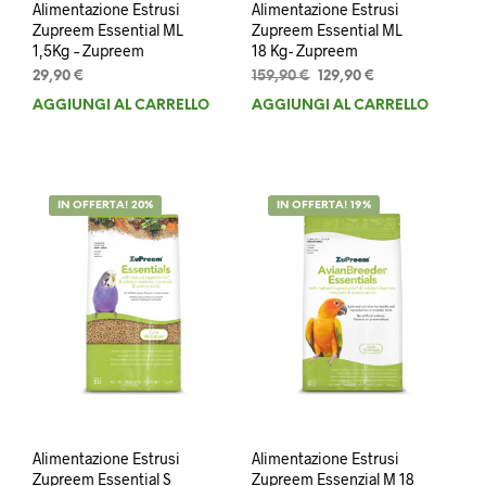
Alimentazione Estrusi
Alimentazione Estrusi
Zupreem Essential ML
Zupreem Essential ML
1,5Kg – Zupreem
18 Kg- Zupreem
Il
Il
29,90
€
159,90
€
129,90
€
prezzo
prezzo
AGGIUNGI AL CARRELLO
AGGIUNGI AL CARRELLO
originale
attuale
era:
è:
159,90 €.
129,90 €.
IN OFFERTA! 20%
IN OFFERTA! 19%
Alimentazione Estrusi
Alimentazione Estrusi
Zupreem Essential S
Zupreem Essenzial M 18