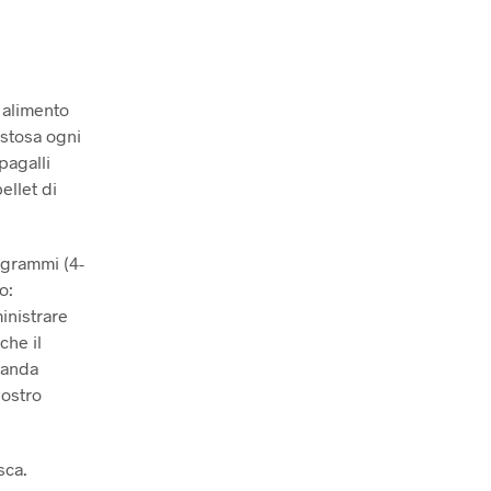
 alimento
ustosa ogni
pagalli
ellet di
 grammi (4-
o:
inistrare
che il
manda
vostro
sca.