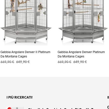
Gabbia Angolare Denver II Platinum
Gabbia Angolare Denver Platinum
Da Montana Cages
Da Montana Cages
Il
Il
Il
Il
669,90
€
649,90
€
669,90
€
649,90
€
prezzo
prezzo
prezzo
prezzo
AGGIUNGI AL CARRELLO
AGGIUNGI AL CARRELLO
originale
attuale
originale
attuale
era:
è:
era:
è:
669,90 €.
649,90 €.
669,90 €.
649,90 €.
I PIÙ RICERCATI!