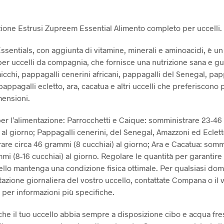
zione Estrusi Zupreem Essential Alimento completo per uccelli.
sentials, con aggiunta di vitamine, minerali e aminoacidi, è un
er uccelli da compagnia, che fornisce una nutrizione sana e g
icchi, pappagalli cenerini africani, pappagalli del Senegal, pap
appagalli ecletto, ara, cacatua e altri uccelli che preferiscono p
ensioni.
 per l’alimentazione: Parrocchetti e Caique: somministrare 23-46
 al giorno; Pappagalli cenerini, del Senegal, Amazzoni ed Eclett
are circa 46 grammi (8 cucchiai) al giorno; Ara e Cacatua: somm
i (8-16 cucchiai) al giorno. Regolare le quantità per garantire 
ello mantenga una condizione fisica ottimale. Per qualsiasi do
tazione giornaliera del vostro uccello, contattate Compana o il 
 per informazioni più specifiche.
 che il tuo uccello abbia sempre a disposizione cibo e acqua fre