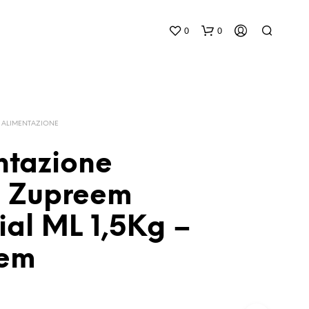
0
0
ALIMENTAZIONE
ntazione
si Zupreem
N
E
ial ML 1,5Kg –
S
S
U
eem
N
P
R
O