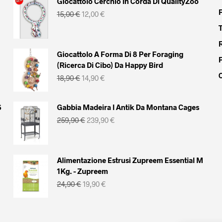
Giocattolo Cerchio In Corda Di QualityZoo
Il
Il
15,00
€
12,00
€
prezzo
prezzo
originale
attuale
era:
è:
15,00 €.
12,00 €.
Giocattolo A Forma Di 8 Per Foraging
(Ricerca Di Cibo) Da Happy Bird
Il
Il
18,90
€
14,90
€
prezzo
prezzo
originale
attuale
era:
è:
S
Gabbia Madeira I Antik Da Montana Cages
18,90 €.
14,90 €.
Il
Il
259,90
€
239,90
€
prezzo
prezzo
originale
attuale
era:
è:
259,90 €.
239,90 €.
Alimentazione Estrusi Zupreem Essential M
1Kg. - Zupreem
Il
Il
24,90
€
19,90
€
prezzo
prezzo
originale
attuale
era:
è:
24,90 €.
19,90 €.