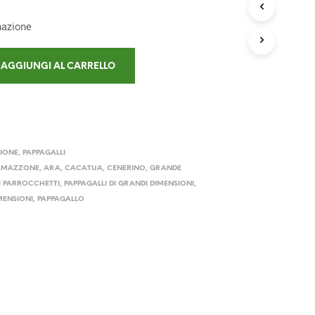
D
O
nazione
T
T
O
AGGIUNGI AL CARRELLO
N
E
L
C
A
R
R
IONE
,
PAPPAGALLI
E
AMAZZONE
,
ARA
,
CACATUA
,
CENERINO
,
GRANDE
L
 PARROCCHETTI
,
PAPPAGALLI DI GRANDI DIMENSIONI
,
L
IMENSIONI
,
PAPPAGALLO
O
.