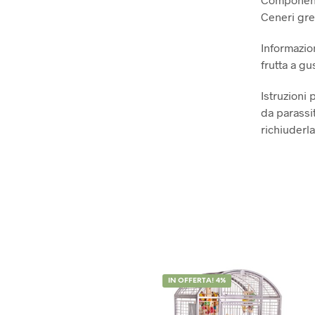
Ceneri gre
Informazion
frutta a gu
Istruzioni 
da parassit
richiuderla
IN OFFERTA! 4%