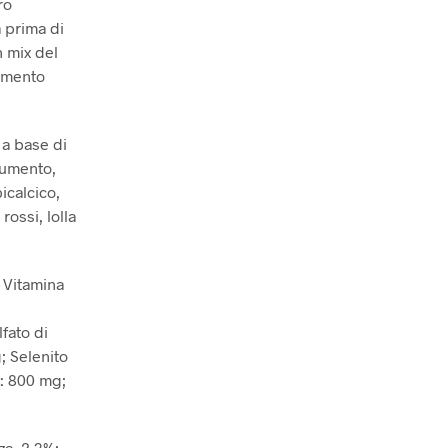
ro
a prima di
 mix del
limento
a base di
frumento,
bicalcico,
rossi, lolla
; Vitamina
fato di
; Selenito
): 800 mg;
za, 2,3%;