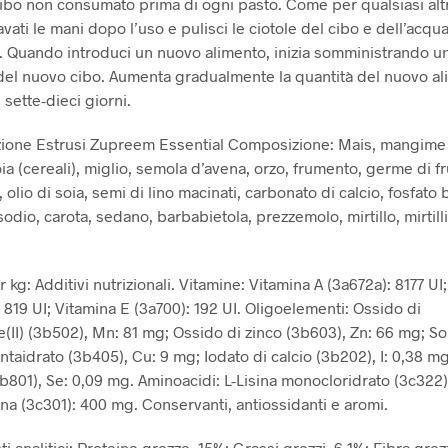
 cibo non consumato prima di ogni pasto. Come per qualsiasi alt
avati le mani dopo l’uso e pulisci le ciotole del cibo e dell’acqu
. Quando introduci un nuovo alimento, inizia somministrando un
del nuovo cibo. Aumenta gradualmente la quantità del nuovo a
i sette-dieci giorni.
zione Estrusi Zupreem Essential Composizione: Mais, mangime 
oia (cereali), miglio, semola d’avena, orzo, frumento, germe di 
 olio di soia, semi di lino macinati, carbonato di calcio, fosfato 
sodio, carota, sedano, barbabietola, prezzemolo, mirtillo, mirtilli 
r kg: Additivi nutrizionali. Vitamine: Vitamina A (3a672a): 8177 UI
 819 UI; Vitamina E (3a700): 192 UI. Oligoelementi: Ossido di
II) (3b502), Mn: 81 mg; Ossido di zinco (3b603), Zn: 66 mg; Sol
ntaidrato (3b405), Cu: 9 mg; Iodato di calcio (3b202), I: 0,38 mg
3b801), Se: 0,09 mg. Aminoacidi: L-Lisina monocloridrato (3c322
na (3c301): 400 mg. Conservanti, antiossidanti e aromi.
analitici: Proteine ​​grezze, 15%; Grassi grezzi, 6,1%; Fibra grez