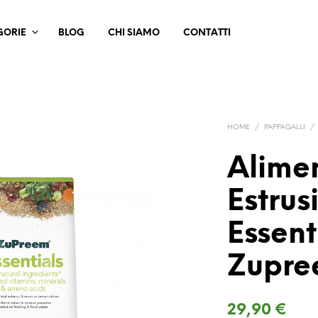
GORIE
BLOG
CHI SIAMO
CONTATTI
HOME
/
PAPPAGALLI
/
Alime
Estru
Essent
Zupr
29,90
€