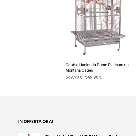
Gabbia Hacienda Dome Platinum da
Montana Cages
Il
Il
569,90
€
549,90
€
prezzo
prezzo
AGGIUNGI AL CARRELLO
originale
attuale
era:
è:
569,90 €.
549,90 €.
IN OFFERTA ORA!