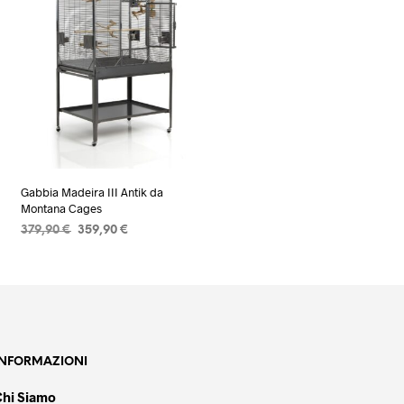
Gabbia Madeira III Antik da
Montana Cages
Il
Il
379,90
€
359,90
€
prezzo
prezzo
AGGIUNGI AL CARRELLO
originale
attuale
era:
è:
379,90 €.
359,90 €.
INFORMAZIONI
Chi Siamo