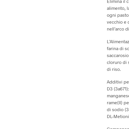
Elimina il
alimento, l
ogni pasto
vecchio e 
nell’arco d
L’Alimenta
farina di s
saccarosio,
cloruro di 
di riso.
Additivi pe
D3 (3a671):
manganese(
rame(II) pe
di sodio (
DL-Metioni
Componenti 