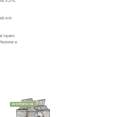
idi e/o
al riparo
nfezione e
IN OFFERTA! 5%