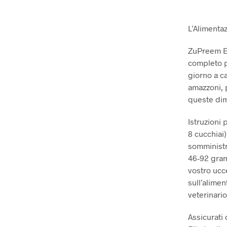
L’Alimenta
ZuPreem Es
completo p
giorno a ca
amazzoni, p
queste dim
Istruzioni
8 cucchiai)
somministr
46-92 gramm
vostro ucc
sull’alimen
veterinario
Assicurati