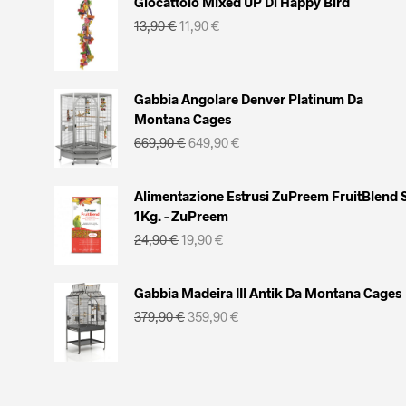
Giocattolo Mixed UP Di Happy Bird
Il
Il
13,90
€
11,90
€
prezzo
prezzo
originale
attuale
era:
è:
13,90 €.
11,90 €.
Gabbia Angolare Denver Platinum Da
Montana Cages
Il
Il
669,90
€
649,90
€
prezzo
prezzo
originale
attuale
era:
è:
Alimentazione Estrusi ZuPreem FruitBlend 
669,90 €.
649,90 €.
1Kg. - ZuPreem
Il
Il
24,90
€
19,90
€
prezzo
prezzo
originale
attuale
era:
è:
Gabbia Madeira III Antik Da Montana Cages
24,90 €.
19,90 €.
Il
Il
379,90
€
359,90
€
prezzo
prezzo
originale
attuale
era:
è:
379,90 €.
359,90 €.