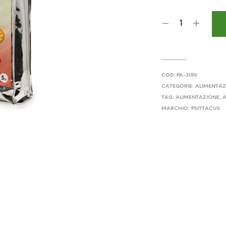
ori
era
94,
COD:
PA-3150
CATEGORIE:
ALIMENTAZ
TAG:
ALIMENTAZIONE
,
MARCHIO:
PSITTACUS