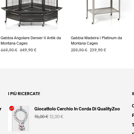
Gabbia Angolare Denver II Antik da
Gabbia Madeira I Platinum da
Montana Cages
Montana Cages
Il
Il
Il
Il
669,90
€
649,90
€
259,90
€
239,90
€
prezzo
prezzo
prezzo
prezzo
AGGIUNGI AL CARRELLO
AGGIUNGI AL CARRELLO
originale
attuale
originale
attuale
era:
è:
era:
è:
669,90 €.
649,90 €.
259,90 €.
239,90 €.
I PIÙ RICERCATI!
r
Giocattolo Cerchio In Corda Di QualityZoo
Il
Il
15,00
€
12,00
€
prezzo
prezzo
originale
attuale
era:
è: