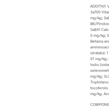
ADDITIVI: 
3a700 Vita
mg/kg; 3a8
B6/Piridos
3a841 Calc
5 mg/kg; 3
Betaina ani
amminoacid
idratato):
57 mg/kg; 
Iodio (ioda
selenometio
mg/kg; 3c3
Triptofano:
tocoferolo 
mg/kg. Arom
COMPONENTI