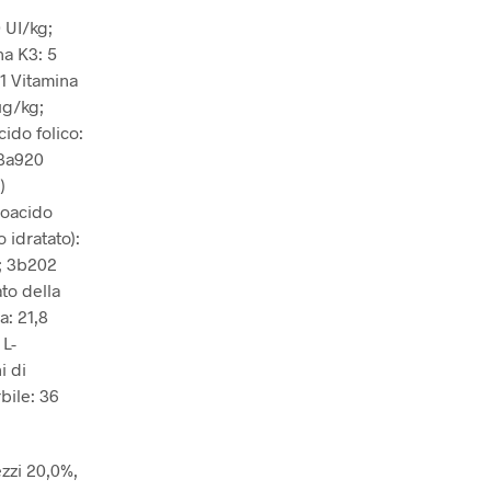
 UI/kg;
na K3: 5
1 Vitamina
µg/kg;
ido folico:
 3a920
)
noacido
idratato):
g; 3b202
to della
a: 21,8
 L-
i di
bile: 36
zzi 20,0%,