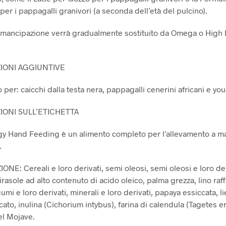
er i pappagalli granivori (a seconda dell’età del pulcino).
emancipazione verrà gradualmente sostituito da Omega o High
IONI AGGIUNTIVE
 per: caicchi dalla testa nera, pappagalli cenerini africani e you
IONI SULL’ETICHETTA
y Hand Feeding è un alimento completo per l’allevamento a m
.
E: Cereali e loro derivati, semi oleosi, semi oleosi e loro deri
irasole ad alto contenuto di acido oleico, palma grezza, lino raff
umi e loro derivati, minerali e loro derivati, papaya essiccata, li
cato, inulina (Cichorium intybus), farina di calendula (Tagetes er
l Mojave.