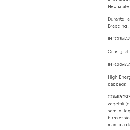
Neonatale p
Durante l’
Breeding .
INFORMAZ
Consigliato
INFORMAZ
High Energ
pappagalli
COMPOSIZION
vegetali (g
semi di leg
birra essic
manioca de