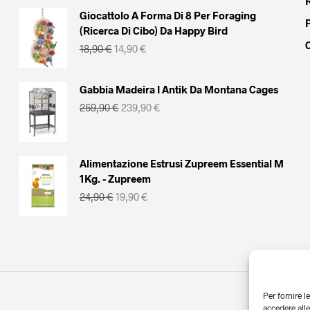
15,00 €.
12,00 €.
Giocattolo A Forma Di 8 Per Foraging
(Ricerca Di Cibo) Da Happy Bird
Il
Il
18,90
€
14,90
€
prezzo
prezzo
originale
attuale
era:
è:
Gabbia Madeira I Antik Da Montana Cages
18,90 €.
14,90 €.
Il
Il
259,90
€
239,90
€
prezzo
prezzo
originale
attuale
era:
è:
259,90 €.
239,90 €.
Alimentazione Estrusi Zupreem Essential M
1Kg. - Zupreem
Il
Il
24,90
€
19,90
€
prezzo
prezzo
originale
attuale
era:
è:
24,90 €.
19,90 €.
Per fornire l
accedere alle