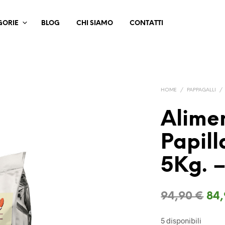
GORIE
BLOG
CHI SIAMO
CONTATTI
HOME
/
PAPPAGALLI
/
Alime
Papill
5Kg. –
Il
94,90
€
84
pre
5 disponibili