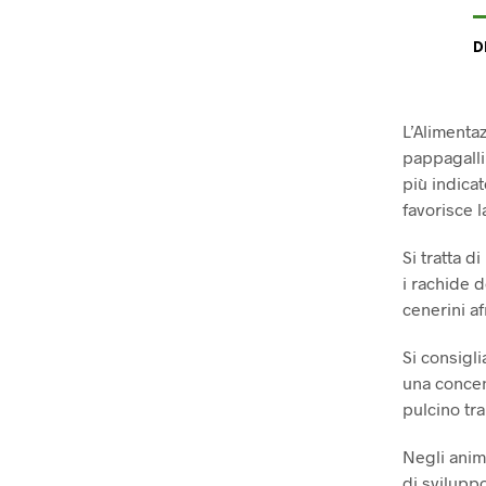
D
L’Alimentaz
pappagalli
più indica
favorisce l
Si tratta 
i rachide 
cenerini afr
Si consigli
una concent
pulcino tr
Negli anima
di sviluppo