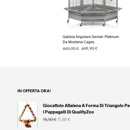
Gabbia Angolare Denver Platinum
Da Montana Cages
Il
Il
669,90
€
649,90
€
prezzo
prezzo
AGGIUNGI AL CARRELLO
originale
attuale
era:
è:
669,90 €.
649,90 €.
IN OFFERTA ORA!
Giocattolo Altalena A Forma Di Triangolo Pe
I Pappagalli Di QualityZoo
Il
Il
15,90
€
11,90
€
prezzo
prezzo
originale
attuale