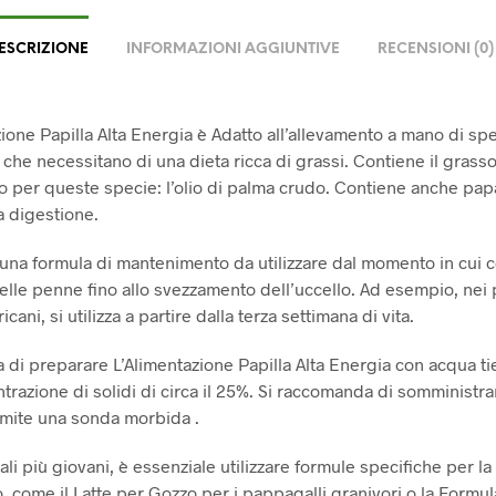
ESCRIZIONE
INFORMAZIONI AGGIUNTIVE
RECENSIONI (0)
ione Papilla Alta Energia è Adatto all’allevamento a mano di spe
 che necessitano di una dieta ricca di grassi. Contiene il grass
to per queste specie: l’olio di palma crudo. Contiene anche pap
a digestione.
di una formula di mantenimento da utilizzare dal momento in cui
delle penne fino allo svezzamento dell’uccello. Ad esempio, nei
icani, si utilizza a partire dalla terza settimana di vita.
a di preparare L’Alimentazione Papilla Alta Energia con acqua ti
razione di solidi di circa il 25%. Si raccomanda di somministrar
amite una sonda morbida .
li più giovani, è essenziale utilizzare formule specifiche per la
, come il Latte per Gozzo per i pappagalli granivori o la Formul