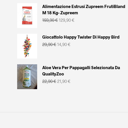
era:
è:
Alimentazione Estrusi Zupreem FrutiBland
15,90 €.
11,90 €.
M 18 Kg- Zupreem
Il
Il
159,90
€
129,90
€
prezzo
prezzo
originale
attuale
era:
è:
Giocattolo Happy Twister Di Happy Bird
159,90 €.
129,90 €.
Il
Il
29,90
€
14,90
€
prezzo
prezzo
originale
attuale
era:
è:
29,90 €.
14,90 €.
Aloe Vera Per Pappagalli Selezionata Da
QualityZoo
Il
Il
22,90
€
21,90
€
prezzo
prezzo
originale
attuale
era:
è:
22,90 €.
21,90 €.