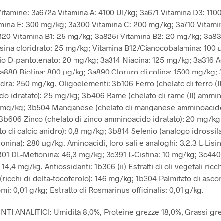
Vitamine: 3a672a Vitamina A: 4100 UI/kg; 3a671 Vitamina D3: 1100
mina E: 300 mg/kg; 3a300 Vitamina C: 200 mg/kg; 3a710 Vitami
20 Vitamina B1: 25 mg/kg; 3a825i Vitamina B2: 20 mg/kg; 3a83
sina cloridrato: 25 mg/kg; Vitamina B12/Cianocobalamina: 100 
io D-pantotenato: 20 mg/kg; 3a314 Niacina: 125 mg/kg; 3a316 Ac
a880 Biotina: 800 µg/kg; 3a890 Cloruro di colina: 1500 mg/kg;
dra: 250 mg/kg. Oligoelementi: 3b106 Ferro (chelato di ferro (II
o idratato): 25 mg/kg; 3b406 Rame (chelato di rame (II) ammi
 1 mg/kg; 3b504 Manganese (chelato di manganese amminoacido 
3b606 Zinco (chelato di zinco amminoacido idratato): 20 mg/k
to di calcio anidro): 0,8 mg/kg; 3b814 Selenio (analogo idrossila
nina): 280 µg/kg. Aminoacidi, loro sali e analoghi: 3.2.3 L-Lisin
01 DL-Metionina: 46,3 mg/kg; 3c391 L-Cistina: 10 mg/kg; 3c440
 14,4 mg/kg. Antiossidanti: 1b306 (ii) Estratti di oli vegetali ricch
(ricchi di delta-tocoferolo): 146 mg/kg; 1b304 Palmitato di ascor
i: 0,01 g/kg; Estratto di Rosmarinus officinalis: 0,01 g/kg.
 ANALITICI: Umidità 8,0%, Proteine ​​grezze 18,0%, Grassi gre