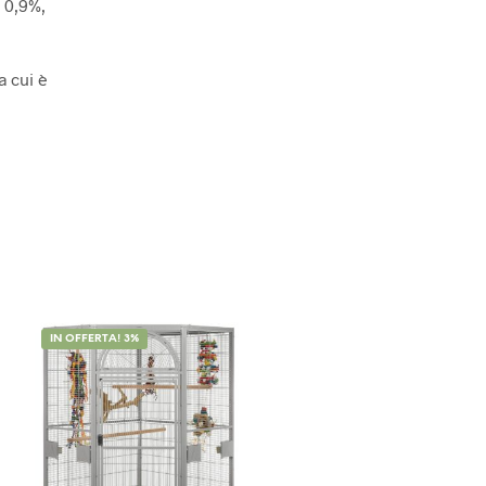
 0,9%,
 cui è
IN OFFERTA! 3%