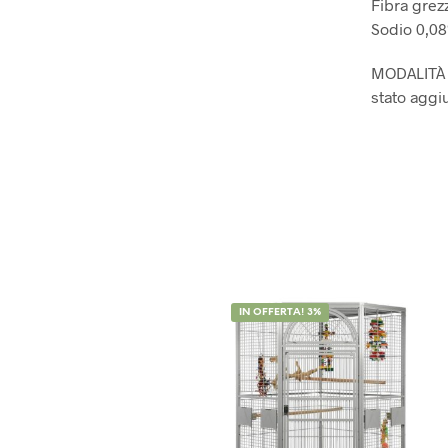
Fibra grez
Sodio 0,08
MODALITÀ D
stato aggiu
IN OFFERTA! 3%