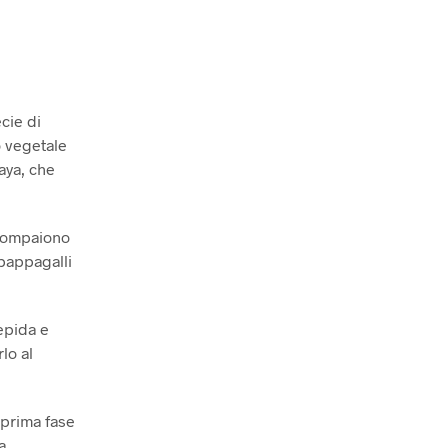
cie di
o vegetale
aya, che
 compaiono
 pappagalli
epida e
lo al
 prima fase
a