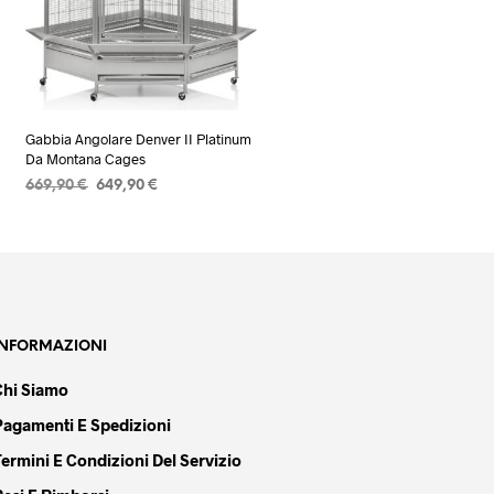
Gabbia Angolare Denver II Platinum
Da Montana Cages
Il
Il
669,90
€
649,90
€
prezzo
prezzo
AGGIUNGI AL CARRELLO
originale
attuale
era:
è:
669,90 €.
649,90 €.
INFORMAZIONI
Chi Siamo
Pagamenti E Spedizioni
Termini E Condizioni Del Servizio