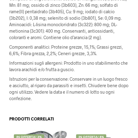
Mn: 81 mg; ossido di zinco (3b603), Zn: 66 mg; solfato di
rame(II) pentaidrato (3b405), Cu: 9 mg; iodato di calcio
(3b202), I: 0,38 mg; selenito di sodio (3b801), Se: 0,09 mg.
Aminoacidi: L-lisina monocloridrato (3c322): 800 mg; DL-
metionina (3c301): 400 mg. Conservanti, antiossidanti,
coloranti e aromi. Contiene olio d’arancia (2 mg).
Componenti analitici: Proteine ​​grezze, 15,1%; Grassi grezzi,
6,6%; Fibra grezza, 2,2%; Ceneri grezze, 3,3%.
Informazioni sugli allergeni: Prodotto in uno stabilimento che
lavora arachidi e/o frutta a guscio.
Istruzioni per la conservazione: Conservare in un luogo fresco
e asciutto, al riparo da parassiti e insetti. Chiudere bene dopo
ogni utilizzo. Vedere la data e il numero di lotto su ogni
confezione.
PRODOTTI CORRELATI
IN OFFERTA! 3%
IN OFFERTA! 8%