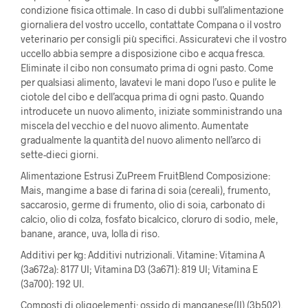
condizione fisica ottimale. In caso di dubbi sull’alimentazione
giornaliera del vostro uccello, contattate Compana o il vostro
veterinario per consigli più specifici. Assicuratevi che il vostro
uccello abbia sempre a disposizione cibo e acqua fresca.
Eliminate il cibo non consumato prima di ogni pasto. Come
per qualsiasi alimento, lavatevi le mani dopo l’uso e pulite le
ciotole del cibo e dell’acqua prima di ogni pasto. Quando
introducete un nuovo alimento, iniziate somministrando una
miscela del vecchio e del nuovo alimento. Aumentate
gradualmente la quantità del nuovo alimento nell’arco di
sette-dieci giorni.
Alimentazione Estrusi ZuPreem FruitBlend Composizione:
Mais, mangime a base di farina di soia (cereali), frumento,
saccarosio, germe di frumento, olio di soia, carbonato di
calcio, olio di colza, fosfato bicalcico, cloruro di sodio, mele,
banane, arance, uva, lolla di riso.
Additivi per kg: Additivi nutrizionali. Vitamine: Vitamina A
(3a672a): 8177 UI; Vitamina D3 (3a671): 819 UI; Vitamina E
(3a700): 192 UI.
Composti di oligoelementi: ossido di manganese(II) (3b502),