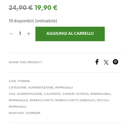
Il
Il
24,90
€
19,90
€
prezzo
prezzo
19 disponibili (ordinabile)
originale
attuale
AGGIUNGI AL CARRELLO
era:
è:
24,90 €.
19,90 €.
SHARE THIS PRODUCT
COD:
7700005
CATEGORIE:
ALIMENTAZIONE
,
PAPPAGALLI
TAG:
ALIMENTAZIONE
,
CALOPSITE
,
CONURI
,
ESTRUSI
,
INSEPARABILI
,
PAPPAGALLO
,
PARROCCHETTI
,
PARROCCHETTI ONDULATI
,
PICCOLI
PAPPAGALLI
MARCHIO:
ZUPREEM