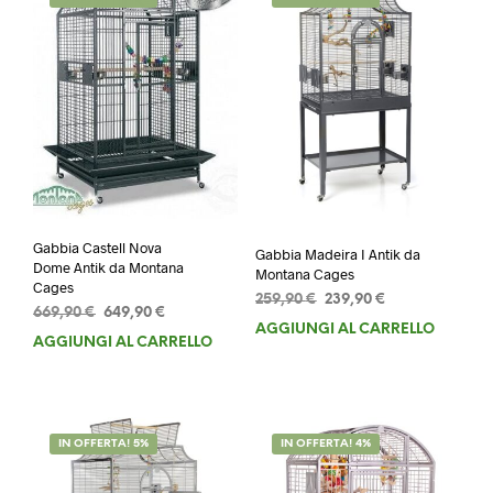
Gabbia Castell Nova
Gabbia Madeira I Antik da
Dome Antik da Montana
Montana Cages
Cages
Il
Il
259,90
€
239,90
€
Il
Il
669,90
€
649,90
€
prezzo
prezzo
AGGIUNGI AL CARRELLO
prezzo
prezzo
originale
attuale
AGGIUNGI AL CARRELLO
originale
attuale
era:
è:
era:
è:
259,90 €.
239,90 €.
669,90 €.
649,90 €.
IN OFFERTA! 5%
IN OFFERTA! 4%