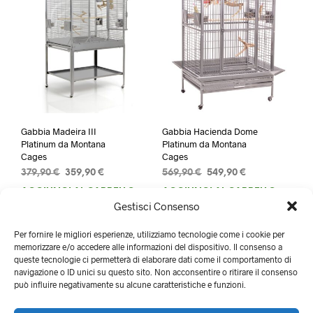
Gabbia Madeira III
Gabbia Hacienda Dome
Platinum da Montana
Platinum da Montana
Cages
Cages
Il
Il
Il
Il
379,90
€
359,90
€
569,90
€
549,90
€
prezzo
prezzo
prezzo
prezzo
AGGIUNGI AL CARRELLO
AGGIUNGI AL CARRELLO
originale
attuale
originale
attuale
Gestisci Consenso
era:
è:
era:
è:
379,90 €.
359,90 €.
569,90 €.
549,90 €.
Per fornire le migliori esperienze, utilizziamo tecnologie come i cookie per
memorizzare e/o accedere alle informazioni del dispositivo. Il consenso a
queste tecnologie ci permetterà di elaborare dati come il comportamento di
navigazione o ID unici su questo sito. Non acconsentire o ritirare il consenso
può influire negativamente su alcune caratteristiche e funzioni.