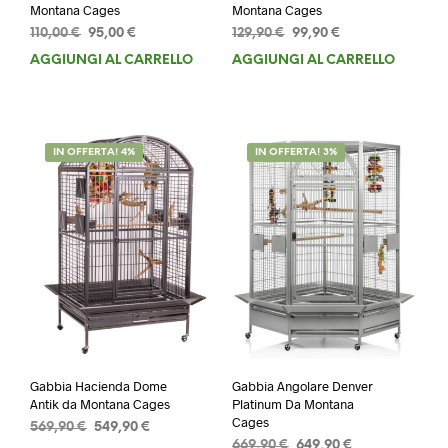
Montana Cages
Montana Cages
Il
Il
Il
Il
110,00
€
95,00
€
129,90
€
99,90
€
prezzo
prezzo
prezzo
prezzo
AGGIUNGI AL CARRELLO
AGGIUNGI AL CARRELLO
originale
attuale
originale
attuale
era:
è:
era:
è:
110,00 €.
95,00 €.
129,90 €.
99,90 €.
IN OFFERTA! 4%
IN OFFERTA! 3%
Gabbia Hacienda Dome
Gabbia Angolare Denver
Antik da Montana Cages
Platinum Da Montana
Cages
Il
Il
569,90
€
549,90
€
Il
Il
prezzo
prezzo
669,90
€
649,90
€