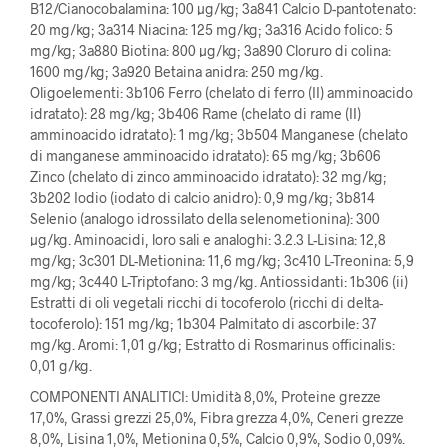
B12/Cianocobalamina: 100 µg/kg; 3a841 Calcio D-pantotenato:
20 mg/kg; 3a314 Niacina: 125 mg/kg; 3a316 Acido folico: 5
mg/kg; 3a880 Biotina: 800 µg/kg; 3a890 Cloruro di colina:
1600 mg/kg; 3a920 Betaina anidra: 250 mg/kg.
Oligoelementi: 3b106 Ferro (chelato di ferro (II) amminoacido
idratato): 28 mg/kg; 3b406 Rame (chelato di rame (II)
amminoacido idratato): 1 mg/kg; 3b504 Manganese (chelato
di manganese amminoacido idratato): 65 mg/kg; 3b606
Zinco (chelato di zinco amminoacido idratato): 32 mg/kg;
3b202 Iodio (iodato di calcio anidro): 0,9 mg/kg; 3b814
Selenio (analogo idrossilato della selenometionina): 300
µg/kg. Aminoacidi, loro sali e analoghi: 3.2.3 L-Lisina: 12,8
mg/kg; 3c301 DL-Metionina: 11,6 mg/kg; 3c410 L-Treonina: 5,9
mg/kg; 3c440 L-Triptofano: 3 mg/kg. Antiossidanti: 1b306 (ii)
Estratti di oli vegetali ricchi di tocoferolo (ricchi di delta-
tocoferolo): 151 mg/kg; 1b304 Palmitato di ascorbile: 37
mg/kg. Aromi: 1,01 g/kg; Estratto di Rosmarinus officinalis:
0,01 g/kg.
COMPONENTI ANALITICI: Umidità 8,0%, Proteine ​​grezze
17,0%, Grassi grezzi 25,0%, Fibra grezza 4,0%, Ceneri grezze
8,0%, Lisina 1,0%, Metionina 0,5%, Calcio 0,9%, Sodio 0,09%.