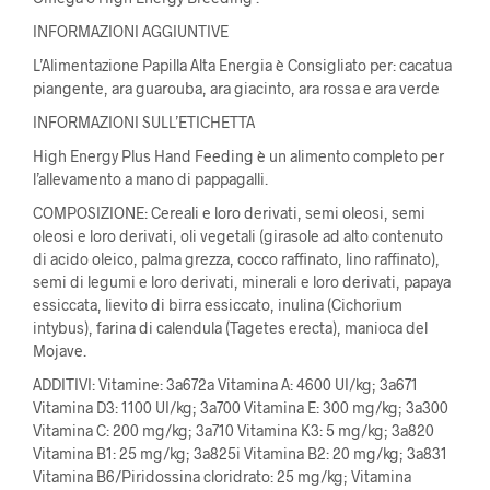
INFORMAZIONI AGGIUNTIVE
L’Alimentazione Papilla Alta Energia è Consigliato per: cacatua
piangente, ara guarouba, ara giacinto, ara rossa e ara verde
INFORMAZIONI SULL’ETICHETTA
High Energy Plus Hand Feeding è un alimento completo per
l’allevamento a mano di pappagalli.
COMPOSIZIONE: Cereali e loro derivati, semi oleosi, semi
oleosi e loro derivati, oli vegetali (girasole ad alto contenuto
di acido oleico, palma grezza, cocco raffinato, lino raffinato),
semi di legumi e loro derivati, minerali e loro derivati, papaya
essiccata, lievito di birra essiccato, inulina (Cichorium
intybus), farina di calendula (Tagetes erecta), manioca del
Mojave.
ADDITIVI: Vitamine: 3a672a Vitamina A: 4600 UI/kg; 3a671
Vitamina D3: 1100 UI/kg; 3a700 Vitamina E: 300 mg/kg; 3a300
Vitamina C: 200 mg/kg; 3a710 Vitamina K3: 5 mg/kg; 3a820
Vitamina B1: 25 mg/kg; 3a825i Vitamina B2: 20 mg/kg; 3a831
Vitamina B6/Piridossina cloridrato: 25 mg/kg; Vitamina