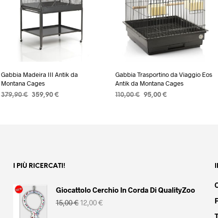
Gabbia Madeira III Antik da
Gabbia Trasportino da Viaggio Eos
Montana Cages
Antik da Montana Cages
Il
Il
Il
Il
379,90
€
359,90
€
110,00
€
95,00
€
prezzo
prezzo
prezzo
prezzo
AGGIUNGI AL CARRELLO
AGGIUNGI AL CARRELLO
originale
attuale
originale
attuale
era:
è:
era:
è:
379,90 €.
359,90 €.
110,00 €.
95,00 €.
I PIÙ RICERCATI!
Giocattolo Cerchio In Corda Di QualityZoo
Il
Il
15,00
€
12,00
€
prezzo
prezzo