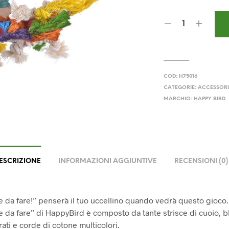
ori
era
32,
COD:
H75016
CATEGORIE:
ACCESSORI
MARCHIO:
HAPPY BIRD
ESCRIZIONE
INFORMAZIONI AGGIUNTIVE
RECENSIONI (0)
e da fare!” penserà il tuo uccellino quando vedrà questo gioco. 
e da fare” di HappyBird è composto da tante strisce di cuoio, b
ati e corde di cotone multicolori.