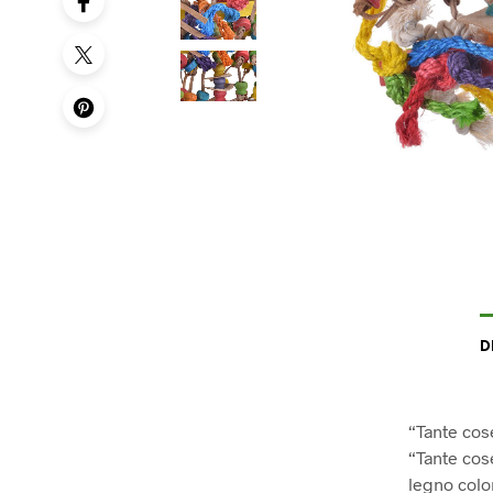
D
“Tante cos
“Tante cos
legno color