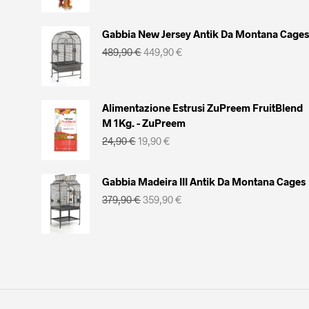
originale
attuale
era:
è:
29,90 €.
19,90 €.
Gabbia New Jersey Antik Da Montana Cages
Il
Il
489,90
€
449,90
€
prezzo
prezzo
originale
attuale
era:
è:
489,90 €.
449,90 €.
Alimentazione Estrusi ZuPreem FruitBlend
M 1Kg. - ZuPreem
Il
Il
24,90
€
19,90
€
prezzo
prezzo
originale
attuale
era:
è:
Gabbia Madeira III Antik Da Montana Cages
24,90 €.
19,90 €.
Il
Il
379,90
€
359,90
€
prezzo
prezzo
originale
attuale
era:
è:
379,90 €.
359,90 €.