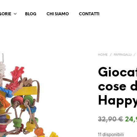
GORIE
BLOG
CHI SIAMO
CONTATTI
HOME
/
PAPPAGALLI
/
Giocat
cose d
Happy
Il
32,90
€
24
pre
11 disponibili