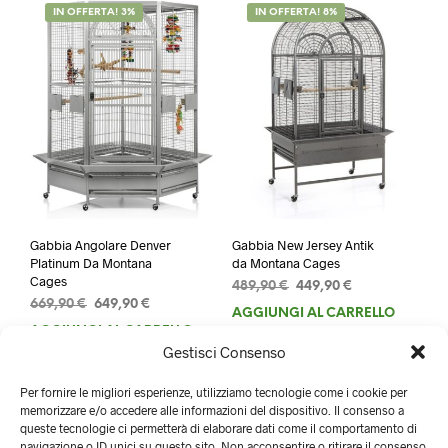
IN OFFERTA! 3%
IN OFFERTA! 8%
Gabbia Angolare Denver
Gabbia New Jersey Antik
Platinum Da Montana
da Montana Cages
Cages
Il
Il
489,90
€
449,90
€
Il
Il
669,90
€
649,90
€
prezzo
prezzo
AGGIUNGI AL CARRELLO
prezzo
prezzo
originale
attuale
AGGIUNGI AL CARRELLO
originale
attuale
era:
è:
Gestisci Consenso
era:
è:
489,90 €.
449,90 €.
669,90 €.
649,90 €.
Per fornire le migliori esperienze, utilizziamo tecnologie come i cookie per
memorizzare e/o accedere alle informazioni del dispositivo. Il consenso a
queste tecnologie ci permetterà di elaborare dati come il comportamento di
navigazione o ID unici su questo sito. Non acconsentire o ritirare il consenso