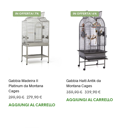
IN OFFERTA! 7%
IN OFFERTA! 6%
Gabbia Madeira II
Gabbia Haiti Antik da
Platinum da Montana
Montana Cages
Cages
Il
Il
359,90
€
339,90
€
Il
Il
299,90
€
279,90
€
prezzo
prezzo
AGGIUNGI AL CARRELLO
prezzo
prezzo
originale
attuale
AGGIUNGI AL CARRELLO
originale
attuale
era:
è:
era:
è:
359,90 €.
339,90 €.
299,90 €.
279,90 €.