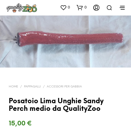
0
0
HOME
/
PAPPAGALLI
/
ACCESSORI PER GABBIA
Posatoio Lima Unghie Sandy
Perch medio da QualityZoo
15,00
€