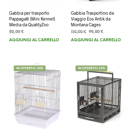
Gabbia per trasporto
Gabbia Trasportino da
Pappagalli (Mini Kennel)
Viaggio Eos Antik da
Media da QualityZoo
Montana Cages
Il
Il
50,00
€
110,00
€
95,00
€
prezzo
prezzo
AGGIUNGI AL CARRELLO
AGGIUNGI AL CARRELLO
originale
attuale
era:
è:
110,00 €.
95,00 €.
IN OFFERTA! 20%
IN OFFERTA! 23%