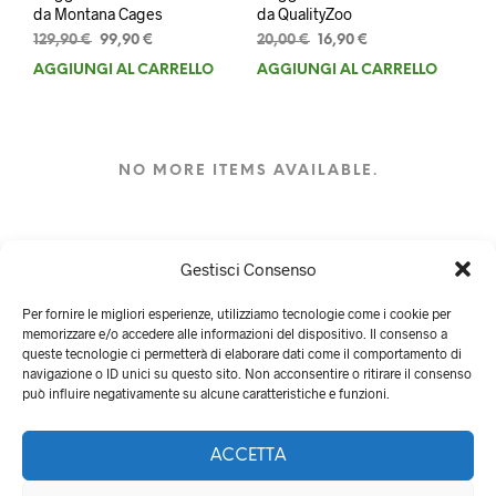
da Montana Cages
da QualityZoo
Il
Il
Il
Il
129,90
€
99,90
€
20,00
€
16,90
€
prezzo
prezzo
prezzo
prezzo
AGGIUNGI AL CARRELLO
AGGIUNGI AL CARRELLO
originale
attuale
originale
attuale
era:
è:
era:
è:
129,90 €.
99,90 €.
20,00 €.
16,90 €.
NO MORE ITEMS AVAILABLE.
Gestisci Consenso
Per fornire le migliori esperienze, utilizziamo tecnologie come i cookie per
memorizzare e/o accedere alle informazioni del dispositivo. Il consenso a
queste tecnologie ci permetterà di elaborare dati come il comportamento di
navigazione o ID unici su questo sito. Non acconsentire o ritirare il consenso
può influire negativamente su alcune caratteristiche e funzioni.
ACCETTA