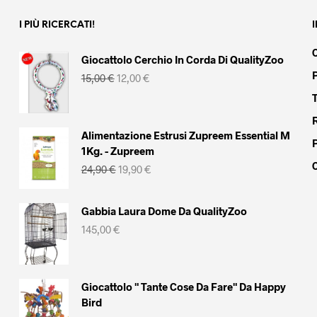
I PIÙ RICERCATI!
Giocattolo Cerchio In Corda Di QualityZoo
Il
Il
15,00
€
12,00
€
prezzo
prezzo
originale
attuale
era:
è:
15,00 €.
12,00 €.
Alimentazione Estrusi Zupreem Essential M
1Kg. - Zupreem
Il
Il
24,90
€
19,90
€
prezzo
prezzo
originale
attuale
era:
è:
Gabbia Laura Dome Da QualityZoo
24,90 €.
19,90 €.
145,00
€
Giocattolo " Tante Cose Da Fare" Da Happy
Bird
Il
Il