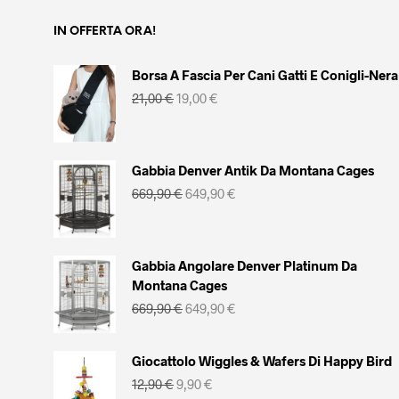
IN OFFERTA ORA!
Borsa A Fascia Per Cani Gatti E Conigli-Nera
Il
Il
21,00
€
19,00
€
prezzo
prezzo
originale
attuale
era:
è:
21,00 €.
19,00 €.
Gabbia Denver Antik Da Montana Cages
Il
Il
669,90
€
649,90
€
prezzo
prezzo
originale
attuale
era:
è:
669,90 €.
649,90 €.
Gabbia Angolare Denver Platinum Da
Montana Cages
Il
Il
669,90
€
649,90
€
prezzo
prezzo
originale
attuale
era:
è:
Giocattolo Wiggles & Wafers Di Happy Bird
669,90 €.
649,90 €.
Il
Il
12,90
€
9,90
€
prezzo
prezzo