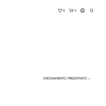
0
0
N
E
S
ORDINAMENTO PREDEFINITO
S
U
N
P
R
O