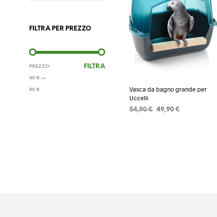
FILTRA PER PREZZO
PREZZO
PREZZO
FILTRA
PREZZO:
MIN
MAX
40 €
—
Vasca da bagno grande per
50 €
Uccelli
Il
Il
54,90
€
49,90
€
prezzo
prezzo
AGGIUNGI AL CARRELLO
originale
attuale
era:
è:
54,90 €.
49,90 €.